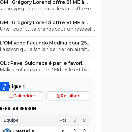
OM : Grégory Lorenzi offre 81 ME à
Frank McCourt
sammypsg Je pense que le vrai chiffre se
situe entre 620 et 700 M
OM : Grégory Lorenzi offre 81 ME à
Frank McCourt
Une " cup" tu te prends pour un rosbeef
? Lol
L'OM vend Facundo Medina pour 25ME
à Leverkusen
La saison quil a fait lan dernier on aurait
pris le u19 ou u 17 de son poste ils auraient
OL : Pavel Sulc recalé par le favori
pas fait pire, il a ete blessé plus 1/3 de la
numéro 1 du mercato
Malick Fofana surcôté ? Mdr Elle est bien
saison et le peu de fois où on l'a vue bah
bonne celle-là ! ^^
putain...je sais pas lors de quel match tu l'a
vu bon, moi jai surtout vue son gros bide
Ligue 1
et ses croissants a la place des pieds et
Calendrier
Résultats
faire des faute 1 duel sur 3..
REGULAR SEASON
Équipe
Pts
J
V
N
D
BP
B
1
O
.
Marseille
0
0
0
0
0
0