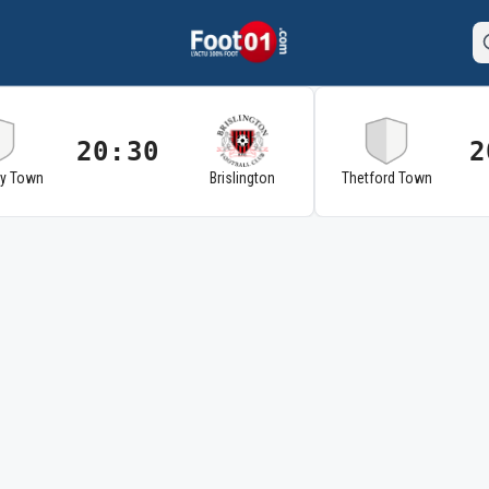
20:30
2
ry Town
Brislington
Thetford Town