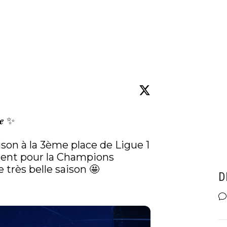
𝒆 ✨

son à la 3ème place de Ligue 1 
ment pour la Champions 
très belle saison 🤩

D