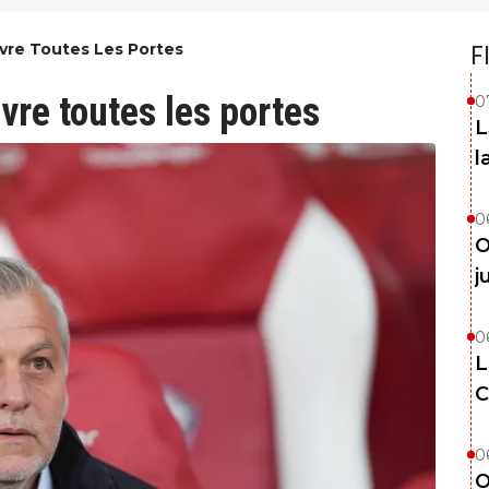
uvre Toutes Les Portes
F
vre toutes les portes
0
L
l
0
O
j
0
L
C
0
O