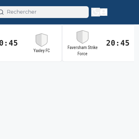
0:45
20:45
Faversham Strike
Yaxley FC
Force