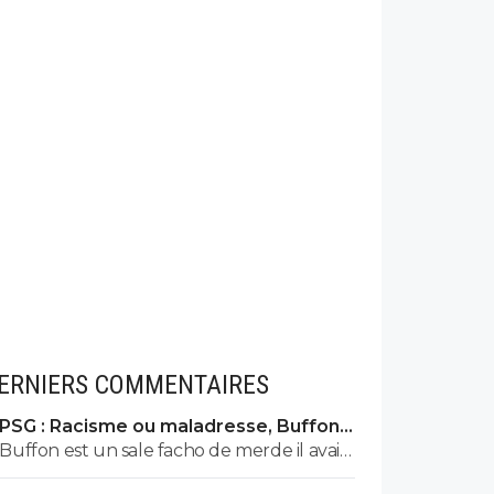
ERNIERS COMMENTAIRES
PSG : Racisme ou maladresse, Buffon
écarte Suzuki
Buffon est un sale facho de merde il avait
le numéro 88 cetait pas un hasard...