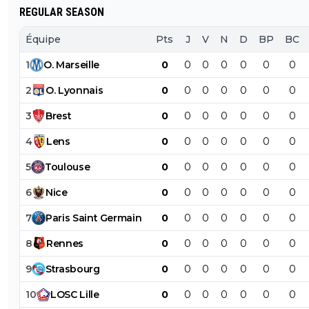
REGULAR SEASON
Équipe
Pts
J
V
N
D
BP
BC
1
O
.
Marseille
0
0
0
0
0
0
0
2
O
.
Lyonnais
0
0
0
0
0
0
0
3
Brest
0
0
0
0
0
0
0
4
Lens
0
0
0
0
0
0
0
5
Toulouse
0
0
0
0
0
0
0
6
Nice
0
0
0
0
0
0
0
7
Paris
Saint
Germain
0
0
0
0
0
0
0
8
Rennes
0
0
0
0
0
0
0
9
Strasbourg
0
0
0
0
0
0
0
10
LOSC
Lille
0
0
0
0
0
0
0