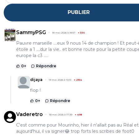
PUBLIER
SammyPSG
18 mai 2026 à 18:57
+
336
Pauvre marseille ....eux 9 nous 14 de champion ! Et peut-
étoile a 1 ....dur la vie.. et bonne route pour la petite coup
europe la c3 .....
0
+
Répondre
dijaya
19 mai 2026 à 10:51
+
2154
flop !
0
+
Répondre
Vaderetro
18 mai 2026 à 17:39
+
498
C'est comme pour Mourinho, hier il n'allait pas au Réal et
aujourd'hui, il va signer😂 trop forts les scribes de foot0