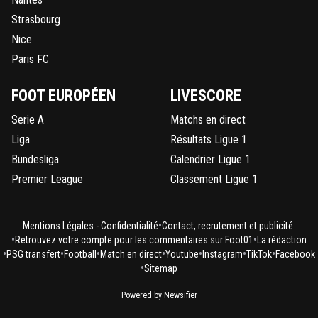
Strasbourg
Nice
Paris FC
FOOT EUROPÉEN
LIVESCORE
Serie A
Matchs en direct
Liga
Résultats Ligue 1
Bundesliga
Calendrier Ligue 1
Premier League
Classement Ligue 1
•
Mentions Légales - Confidentialité
Contact, recrutement et publicité
•
•
Retrouvez votre compte pour les commentaires sur Foot01
La rédaction
•
•
•
•
•
•
•
PSG transfert
Football
Match en direct
Youtube
Instagram
TikTok
Facebook
•
Sitemap
Powered by Newsifier