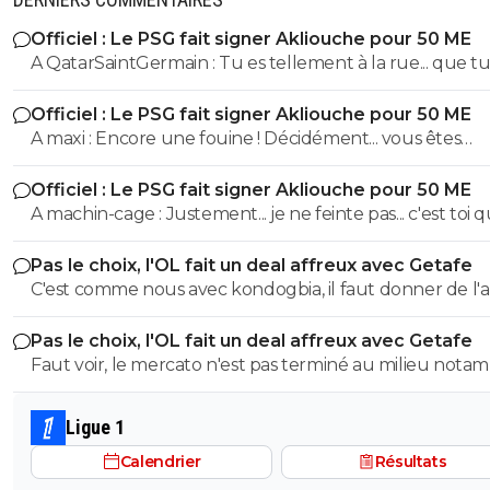
Officiel : Le PSG fait signer Akliouche pour 50 ME
A QatarSaintGermain : Tu es tellement à la rue... que tu n'as
même pas compris que l'ASM était l'adversaire direct 
Officiel : Le PSG fait signer Akliouche pour 50 ME
cette saison.
A maxi : Encore une fouine ! Décidément... vous êtes
beaucoup ^^
Officiel : Le PSG fait signer Akliouche pour 50 ME
A machin-cage : Justement... je ne feinte pas... c'est toi qui ne
comprends pas les mots et qui les manipule. ^^
Pas le choix, l'OL fait un deal affreux avec Getafe
C'est comme nous avec kondogbia, il faut donner de l'
pour qu'il s'en aille 😂
Pas le choix, l'OL fait un deal affreux avec Getafe
Faut voir, le mercato n'est pas terminé au milieu nota
Ligue 1
Calendrier
Résultats