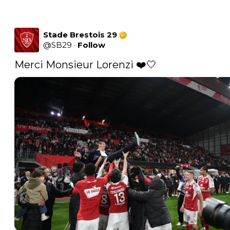
Stade Brestois 29
@
SB29
·
Follow
Merci Monsieur Lorenzi ❤️🤍 