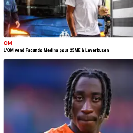
leogets
08 juin 2026 à 9:47
+
1584
homicide? mdr et mec il a tuer qui alors ?
0
+
Répondre
leogets
08 juin 2026 à 10:57
+
1584
OM
dc pour reds13 il a pas V il a tuer sa femme!!! m
L'OM vend Facundo Medina pour 25ME à Leverkusen
0
+
Répondre
raymond-point
07 juin 2026 à 18:04
+
1397
Non il faut garder Paixao sauf offre véritablement supéri
son prix d'achat. Dans la fin de saison pourrie, il est l'un d
rares à n'avoir pas déçu.
3
+
Répondre