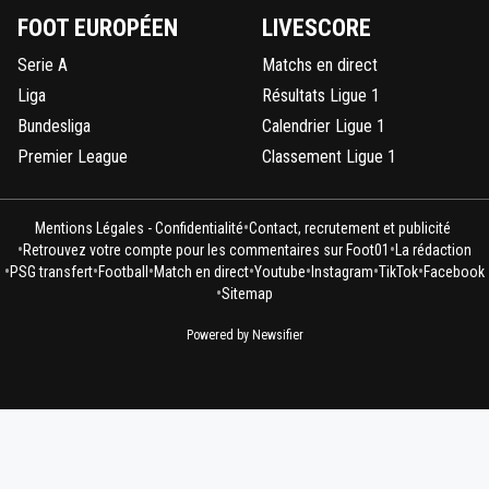
FOOT EUROPÉEN
LIVESCORE
Serie A
Matchs en direct
Liga
Résultats Ligue 1
Bundesliga
Calendrier Ligue 1
Premier League
Classement Ligue 1
•
Mentions Légales - Confidentialité
Contact, recrutement et publicité
•
•
Retrouvez votre compte pour les commentaires sur Foot01
La rédaction
•
•
•
•
•
•
•
PSG transfert
Football
Match en direct
Youtube
Instagram
TikTok
Facebook
•
Sitemap
Powered by Newsifier