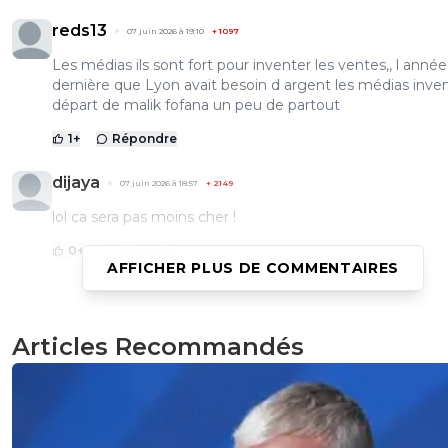
reds13
07 juin 2026 à 19:10
+
1097
Les médias ils sont fort pour inventer les ventes,, l année
dernière que Lyon avait besoin d argent les médias inven
départ de malik fofana un peu de partout
1
+
Répondre
dijaya
07 juin 2026 à 18:57
+
2149
lol ca sera pas moins cher !
0
+
Répondre
AFFICHER PLUS DE COMMENTAIRES
reds13
07 juin 2026 à 18:41
+
1097
Articles Recommandés
Paixao c'est encore plus cher il lui reste encore 4 ans de 
0
+
Répondre
daniel-zerak
07 juin 2026 à 18:17
+
385