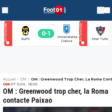
'
'
56
52
En Direct
En Direct
0
1
Universitatea
KuPS
Inter Turku
Craiova
Accueil
OM
OM : Greenwood Trop Cher, La Roma Con
OM
•
07 JUIN , 18:00
Paixao
OM : Greenwood trop cher, la Roma
contacte Paixao