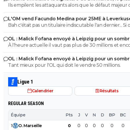
transfert de son histoire
Ils empilent les attaquants alors que le défaut majeur 
cette équipe c'est le milieu de terrain depuis le départ
L'OM vend Facundo Medina pour 25ME à Leverkus
Kroos. Ils ont personne pour diriger l'équipe au centre, 
Bah c'était pas un titulaire indiscutable l'an dernier... Si 
Tchouameni et Valverde qui se détestent ...
garde Balerdi ou Aguerd, et qu'on lui met un gars corr
OL : Malick Fofana envoyé à Leipzig pour un somb
côté, pour moi ça peut suffire
accord
À l'heure actuelle il vaut pas plus de 30 millions et enc
OL : Malick Fofana envoyé à Leipzig pour un somb
accord
Tant mieux pour l'OL qui doit le vendre 50 millions.
Ligue 1
Calendrier
Résultats
REGULAR SEASON
Équipe
Pts
J
V
N
D
BP
BC
1
O
.
Marseille
0
0
0
0
0
0
0