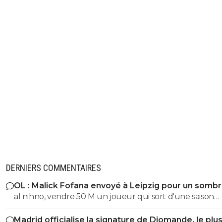
DERNIERS COMMENTAIRES
OL : Malick Fofana envoyé à Leipzig pour un somb
accord
al nihno, vendre 50 M un joueur qui sort d'une saison
blanche, tu penses vraiment que c'est faisable? Moi je n'
Madrid officialise la signature de Diomande, le plu
aucun souvenir d'un cas identique en tout cas