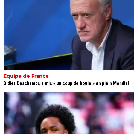
Paixao c'est 45
2
+
Répondre
「-𝙻𝚢𝚘𝚗𝚗𝚊𝚒𝚜®」
07 juin 2026 à 18:08
+
525
Punaise il est capable d'avoir aucune offre concrète l'aut
violeur.
Qu'il dégage vite de France et de l'Europe
1
+
Répondre
reds13
07 juin 2026 à 18:41
+
1097
Equipe de France
Didier Deschamps a mis « un coup de boule » en plein Mondial
Tu dit que des sottises
1
+
Répondre
dijaya
07 juin 2026 à 19:03
+
2149
dis le mec qui appelle le livreur UPS papa
2
+
Répondre