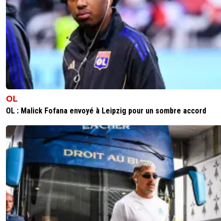
reds13
07 juin 2026 à 19:13
+
1097
Greewood a comi aucun viol
0
+
Répondre
leogets
08 juin 2026 à 8:13
+
1584
patrick bruel aussi
0
+
Répondre
OL
Nono57
08 juin 2026 à 9:12
+
76
OL : Malick Fofana envoyé à Leipzig pour un sombre accord
Attends, il a sûrement son maillot floqué "Boa
ou "Thiago Almada"
0
+
Répondre
reds13
08 juin 2026 à 9:35
+
1097
Non il a comis aucun viol, il a été interpellé pou
homicide conjugale, qui a rien à voir avec un vio
0
+
Répondre