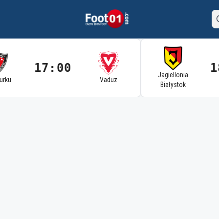
17:00
1
Jagiellonia
Turku
Vaduz
Białystok