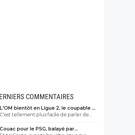
ERNIERS COMMENTAIRES
L'OM bientôt en Ligue 2, le coupable a
un nom
C'est tellement plus facile de parler de
l'argent des autres quand c'est pas le
Couac pour le PSG, balayé par
sien... Je trouve cela très ingrat tant
Majorque en amical