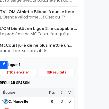
Et toi Serge, avec ta bouche-anus qui
McCourt a mis la main à la poche, puis
raconte que de la merde, tu te permets
comparer ses moyens à ceux du Prince,
TV : OM-Athletic Bilbao, à quelle heure
de traiter les gens de fouine 😂
bon...
et sur quelle chaîne ?
L'Orange vélodrome ..... !! C'est ou ??
L'OM bientôt en Ligue 2, le coupable a
un nom
Le problème de MC Court c'est qu'il a
quand même cautionné ce que faisait
McCourt jure de ne plus mettre un
Longoria et s'il y a un coupable c'est bien
euro à l’OM
oui oui bien sur. on sait tkt
lui. Quand à la relégation en Ligue 2, je n'y
crois pas du tout.
Ligue 1
Calendrier
Résultats
REGULAR SEASON
Équipe
Pts
J
V
N
D
BP
B
1
O
.
Marseille
0
0
0
0
0
0