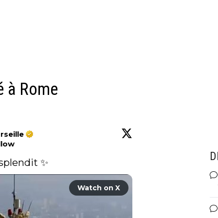
ué à Rome
seille
llow
D
esplendit ✨
Watch on X