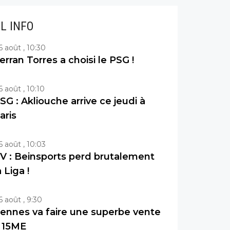
IL INFO
6 août , 10:30
erran Torres a choisi le PSG !
6 août , 10:10
SG : Akliouche arrive ce jeudi à
aris
6 août , 10:03
V : Beinsports perd brutalement
a Liga !
6 août , 9:30
ennes va faire une superbe vente
 15ME