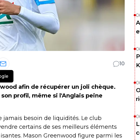
0
A
e
0
P
10
K
ogle
0
ood afin de récupérer un joli chèque.
O
son profil, même si l'Anglais peine
r
0
 jamais besoin de liquidités. Le club
L
vendre certains de ses meilleurs éléments
c
sfaisantes. Mason Greenwood figure parmi les