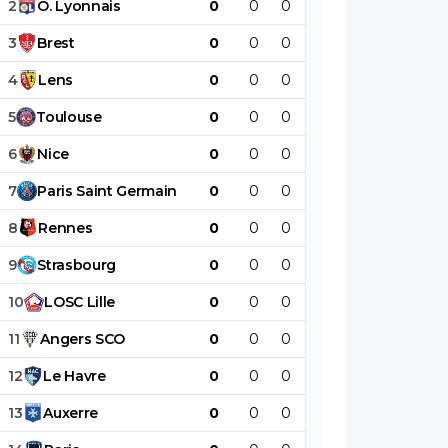
2
O
.
Lyonnais
0
0
0
0
0
0
3
Brest
0
0
0
0
0
0
4
Lens
0
0
0
0
0
0
5
Toulouse
0
0
0
0
0
0
6
Nice
0
0
0
0
0
0
7
Paris
Saint
Germain
0
0
0
0
0
0
8
Rennes
0
0
0
0
0
0
9
Strasbourg
0
0
0
0
0
0
10
LOSC
Lille
0
0
0
0
0
0
11
Angers
SCO
0
0
0
0
0
0
12
Le
Havre
0
0
0
0
0
0
13
Auxerre
0
0
0
0
0
0