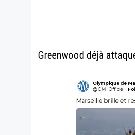
Greenwood déjà attaq
Olympique de Mar
@
OM_Officiel
·
Fo
Marseille brille et r