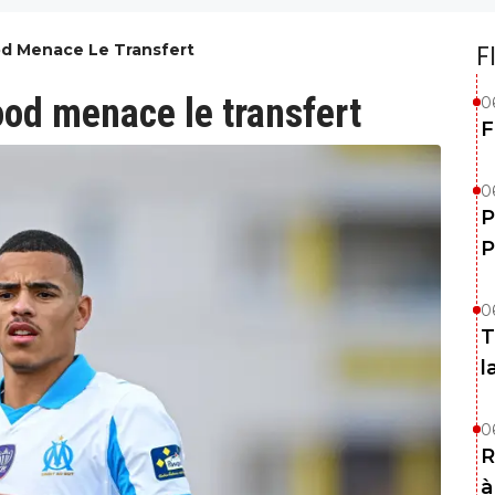
od Menace Le Transfert
F
ood menace le transfert
0
F
0
P
P
0
T
l
0
R
à