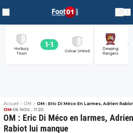
1
1
Horbury
Deeping
Golcar United
Town
Rangers
Accueil
OM
OM : Eric Di Méco En Larmes, Adrien Rabio
OM
•
06 NOV. , 11:20
Manque
OM : Eric Di Méco en larmes, Adrie
Rabiot lui manque