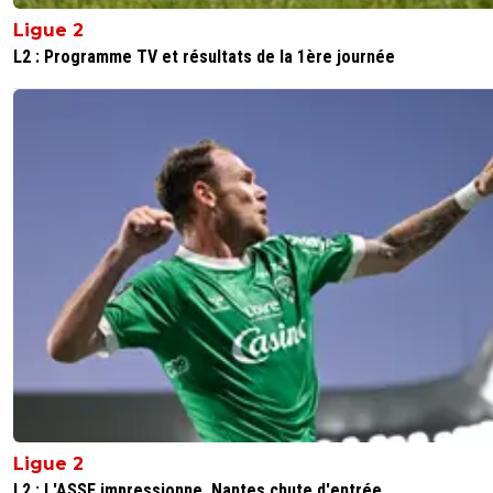
Ligue 2
1
+
Répondre
L2 : Programme TV et résultats de la 1ère journée
Kvaracadabra
06 novembre 2025 à 13:13
+
887
Top 5 championnat non ? Parce que Francfort, Nap
l'Atalanta c'est pas top5 européen
0
+
Répondre
leogets
06 novembre 2025 à 13:35
+
1585
top 5 championnat reflechie voir 2 sec
0
+
Répondre
raymond-point
07 novembre 2025 à 10:33
+
1438
Allez, fais un effort, utilise ton neurone.
0
+
Répondre
le-footeux-lucide
06 novembre 2025 à 13:48
+
485
Ligue 2
Vous me faites marrer les quenelles en vous en p
L2 : L'ASSE impressionne, Nantes chute d'entrée