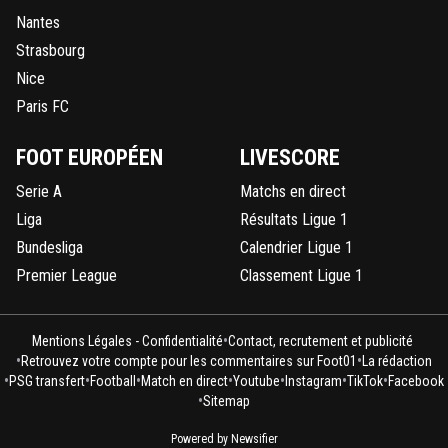
Nantes
Strasbourg
Nice
Paris FC
FOOT EUROPÉEN
LIVESCORE
Serie A
Matchs en direct
Liga
Résultats Ligue 1
Bundesliga
Calendrier Ligue 1
Premier League
Classement Ligue 1
•
Mentions Légales - Confidentialité
Contact, recrutement et publicité
•
•
Retrouvez votre compte pour les commentaires sur Foot01
La rédaction
•
•
•
•
•
•
•
PSG transfert
Football
Match en direct
Youtube
Instagram
TikTok
Facebook
•
Sitemap
Powered by Newsifier