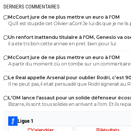
DERNIERS COMMENTAIRES
McCourt jure de ne plus mettre un euro à l’OM
Qu'il est stupide cet Olivier-aCon! Je lui dis que je ne lis 
ses commentaires puérils avec des émojis et il continue
Un renfort inattendu titulaire à l'OM, Genesio va os
me répondre avec ses petites images de gogol. Ça pro
il a ete trs bon cette annee en pret. bien pour lui
bien ce que je dis, on voit tout de suite qu'on a affaire à
teubé.^^
McCourt jure de ne plus mettre un euro à l’OM
A partir du moment où on tombe sur un commentaire
Raymonde on sait qu'on tombe sur un commentaire d
Le Real appelle Arsenal pour oublier Rodri, c’est 9
teubé 😂🤣🤣 PS: ce crétin prétend qu'un commentaire avec
Il ne peut pas, il etait persuadé que Rodri signerait au Re
emoji est un commentaire de teubé? C'est marrant sur
Twitter/X Obama, Musk et tout un tas de prix Nobel uti
L'OM lance l'assaut pour un solide défenseur écos
énormément les emojis... Encore des teubés c'est ça? A
Bizarre, ils sont tous solides en arrivant a l'om. Et ils rep
de Raymonde va, encore une fois bâchée 😂🤣🤣
tous moins d'un an plus tard bradés une main devant,
main derrière.
Ligue 1
Calendrier
Résultats