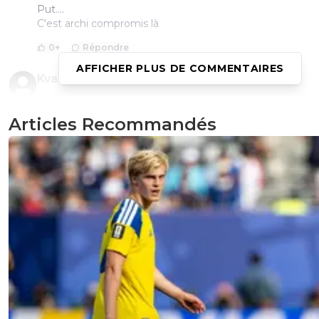
Put....
C'est archi compromis là
0
+
Répondre
AFFICHER PLUS DE COMMENTAIRES
Kvaracadabra
06 novembre 2025 à 13:12
+
887
C'est si drôle comme les avis changent vite avec le Mistra
peu de temps encore ca lançait des fleurs à toute l'équi
Articles Recommandés
affirmant même que l'absence de Rabiot était une bon
chose, le coach aussi s'y était mis, maintenant ca le pleure
0
+
Répondre
raymond-point
07 novembre 2025 à 10:31
+
1438
Tu sais lire? C'est Di Meco qui parle là. Il a changé 
Di Meco?
0
+
Répondre
le-lyonnais
06 novembre 2025 à 11:43
+
92