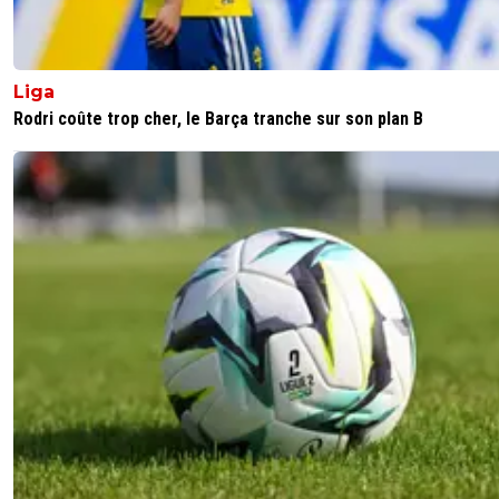
L’OM contre les clubs du Top 5 Européen en Ligue des
Champions depuis février 2012 c’est…
Liga
𝟭𝟳 𝗠𝗔𝗧𝗖𝗛𝗘𝗦 = 𝟭𝟳 𝗗𝗘́𝗙𝗔𝗜𝗧𝗘𝗦. 😱
Rodri coûte trop cher, le Barça tranche sur son plan B
❌ 𝗗𝗘́𝗙𝗔𝗜𝗧𝗘 1-0 vs Atalanta 🇮🇹
❌ 𝗗𝗘́𝗙𝗔𝗜𝗧𝗘 2-1 vs Real Madrid 🇪🇸
❌ 𝗗𝗘́𝗙𝗔𝗜𝗧𝗘 2-1 vs Tottenham 🏴󠁧󠁢󠁥󠁮󠁧󠁿
❌ 𝗗𝗘́𝗙𝗔𝗜𝗧𝗘 2-1 vs Francfort 🇩🇪
❌ 𝗗𝗘́𝗙𝗔𝗜𝗧𝗘 1-0 vs Francfort 🇩🇪
❌ 𝗗𝗘́𝗙𝗔𝗜𝗧𝗘 2-0 vs Tottenham 🏴󠁧󠁢󠁥󠁮󠁧󠁿
❌ 𝗗𝗘́𝗙𝗔𝗜𝗧𝗘 3-0 vs Man. City 🏴󠁧󠁢󠁥󠁮󠁧󠁿
❌ 𝗗𝗘́𝗙𝗔𝗜𝗧𝗘 3-0 vs Man. City 🏴󠁧󠁢󠁥󠁮󠁧󠁿
❌ 𝗗𝗘́𝗙𝗔𝗜𝗧𝗘 2-1 vs BVB 🇩🇪
❌ 𝗗𝗘́𝗙𝗔𝗜𝗧𝗘 2-0 vs Arsenal 🏴󠁧󠁢󠁥󠁮󠁧󠁿
❌ 𝗗𝗘́𝗙𝗔𝗜𝗧𝗘 3-2 vs Naples 🇮🇹
❌ 𝗗𝗘́𝗙𝗔𝗜𝗧𝗘 2-1 vs Naples 🇮🇹
❌ 𝗗𝗘́𝗙𝗔𝗜𝗧𝗘 3-0 vs BVB 🇩🇪
❌ 𝗗𝗘́𝗙𝗔𝗜𝗧𝗘 2-1 vs Arsenal 🏴󠁧󠁢󠁥󠁮󠁧󠁿
❌ 𝗗𝗘́𝗙𝗔𝗜𝗧𝗘 2-0 vs Bayern Munich 🇩🇪
❌ 𝗗𝗘́𝗙𝗔𝗜𝗧𝗘 2-0 vs Bayern Munich 🇩🇪
❌ 𝗗𝗘́𝗙𝗔𝗜𝗧𝗘 2-1 vs Inter Milan 🇮🇹