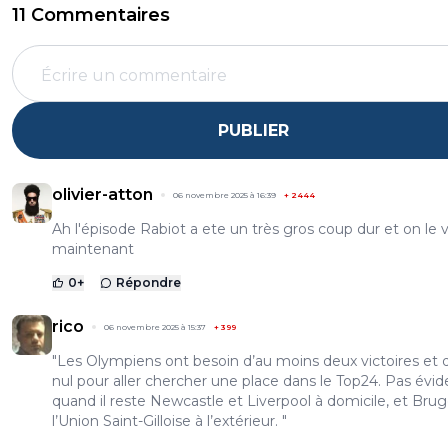
11 Commentaires
PUBLIER
olivier-atton
06 novembre 2025 à 16:39
+
2444
Ah l'épisode Rabiot a ete un très gros coup dur et on le v
maintenant
0
+
Répondre
rico
06 novembre 2025 à 15:37
+
399
"Les Olympiens ont besoin d’au moins deux victoires et 
nul pour aller chercher une place dans le Top24. Pas évid
quand il reste Newcastle et Liverpool à domicile, et Brug
l’Union Saint-Gilloise à l’extérieur. "