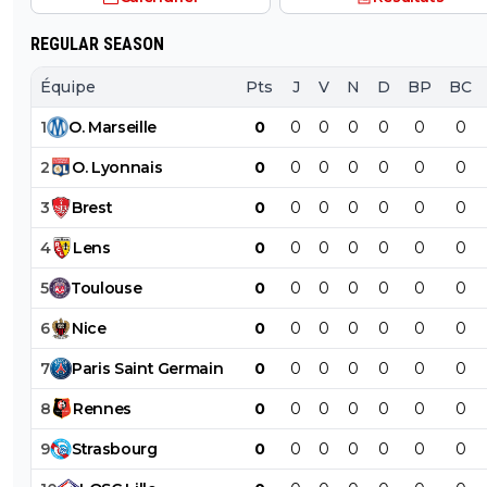
REGULAR SEASON
Équipe
Pts
J
V
N
D
BP
BC
1
O
.
Marseille
0
0
0
0
0
0
0
2
O
.
Lyonnais
0
0
0
0
0
0
0
3
Brest
0
0
0
0
0
0
0
4
Lens
0
0
0
0
0
0
0
5
Toulouse
0
0
0
0
0
0
0
6
Nice
0
0
0
0
0
0
0
7
Paris
Saint
Germain
0
0
0
0
0
0
0
8
Rennes
0
0
0
0
0
0
0
9
Strasbourg
0
0
0
0
0
0
0