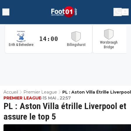
14:00
1
Worsbrough
Erith & Belvedere
Billingshurst
Bridge
Accueil
Premier League
PL : Aston Villa Étrille Liverpool
PREMIER LEAGUE
•
15 MAI , 22:57
Assure Le Top 5
PL : Aston Villa étrille Liverpool et
assure le top 5