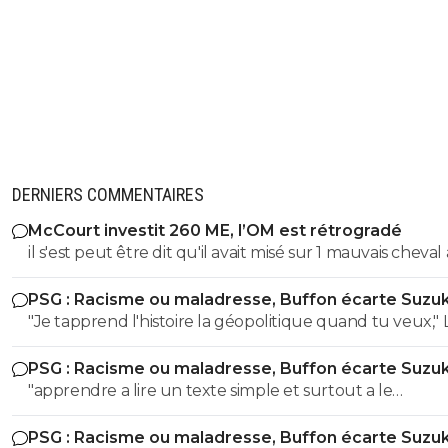
DERNIERS COMMENTAIRES
McCourt investit 260 ME, l’OM est rétrogradé
il s'est peut être dit qu'il avait misé sur 1 mauvais cheval
u coup
PSG : Racisme ou maladresse, Buffon écarte Suzuk
"Je tapprend l'histoire la géopolitique quand tu veux," LOL
LOL LOL tu peux meme pas apprendre à un collégien
PSG : Racisme ou maladresse, Buffon écarte Suzuk
l'histoire puisque meme un élève de 3eme sait que le
"apprendre a lire un texte simple et surtout a le
nazisme c'est pas en Italie contrairement à toi l'ane du
comprendre" dixit le mec qui pensait que le nazisme c'e
! Ca se voit que t'es l'électeur moyen de LFI, un mec plus
PSG : Racisme ou maladresse, Buffon écarte Suzuk
en italie mdr On sent le petit lfiste frustré ! va picoler tes 8.6 le
bete que la moyenne et pas assez cultivé !! Tu viens de le