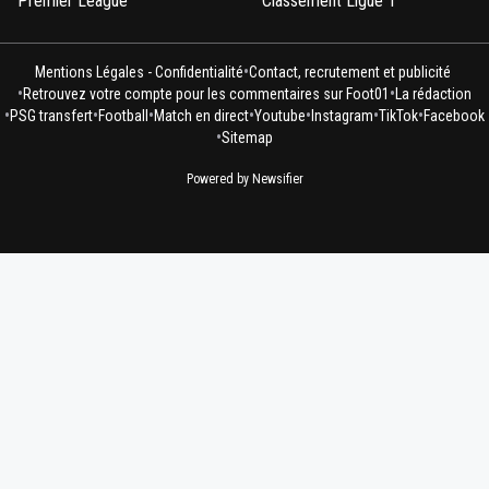
Premier League
Classement Ligue 1
•
Mentions Légales - Confidentialité
Contact, recrutement et publicité
•
•
Retrouvez votre compte pour les commentaires sur Foot01
La rédaction
•
•
•
•
•
•
•
PSG transfert
Football
Match en direct
Youtube
Instagram
TikTok
Facebook
•
Sitemap
Powered by Newsifier