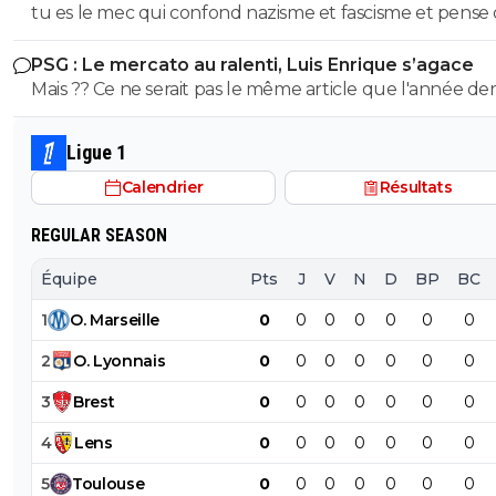
tu es le mec qui confond nazisme et fascisme et pense
mongolien qui voit des fachos partout tes parents t'ont f
démontrer ici abruti ! putain tes parents t'ont fini à la pis
c'est la meme chose mdr Tu m'auras bien fait rire à prouver
la pisse toi c'est évident
c'est pas possible....tu démontres que tu connais rien à r
PSG : Le mercato au ralenti, Luis Enrique s’agace
par toi meme que t'es un putain d'ignare ! Retourne au
l'ignorant qui manque cruellement de culture veut n
Mais ?? Ce ne serait pas le même article que l'année de
collège apprendre les lecons que tu as oublié petit bo
donner des cours mdr
a la même époque??!! 😂
Ligue 1
Calendrier
Résultats
REGULAR SEASON
Équipe
Pts
J
V
N
D
BP
BC
1
O
.
Marseille
0
0
0
0
0
0
0
2
O
.
Lyonnais
0
0
0
0
0
0
0
3
Brest
0
0
0
0
0
0
0
4
Lens
0
0
0
0
0
0
0
5
Toulouse
0
0
0
0
0
0
0