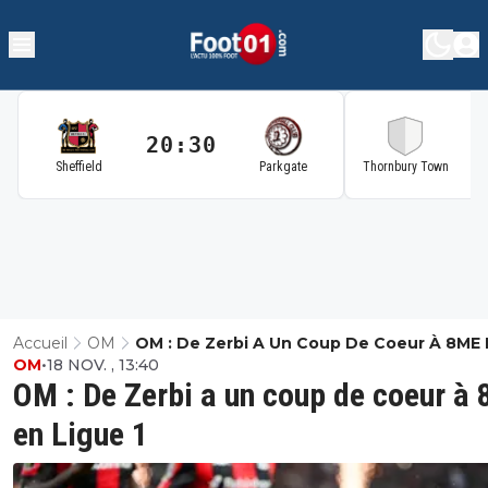
20:30
2
Sheffield
Parkgate
Thornbury Town
Accueil
OM
OM : De Zerbi A Un Coup De Coeur À 8ME 
OM
•
18 NOV. , 13:40
Ligue 1
OM : De Zerbi a un coup de coeur à
en Ligue 1