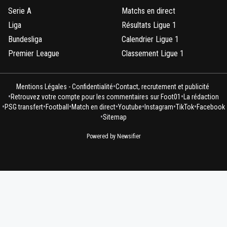
Serie A
Matchs en direct
Liga
Résultats Ligue 1
Bundesliga
Calendrier Ligue 1
Premier League
Classement Ligue 1
•
Mentions Légales - Confidentialité
Contact, recrutement et publicité
•
•
Retrouvez votre compte pour les commentaires sur Foot01
La rédaction
•
•
•
•
•
•
•
PSG transfert
Football
Match en direct
Youtube
Instagram
TikTok
Facebook
•
Sitemap
Powered by Newsifier