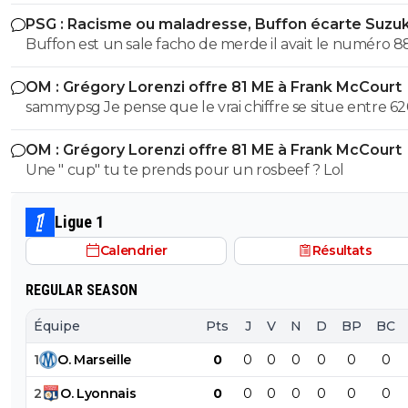
PSG : Racisme ou maladresse, Buffon écarte Suzuk
Buffon est un sale facho de merde il avait le numéro 8
cetait pas un hasard...
OM : Grégory Lorenzi offre 81 ME à Frank McCourt
sammypsg Je pense que le vrai chiffre se situe entre 62
700 M
OM : Grégory Lorenzi offre 81 ME à Frank McCourt
Une " cup" tu te prends pour un rosbeef ? Lol
Ligue 1
Calendrier
Résultats
REGULAR SEASON
Équipe
Pts
J
V
N
D
BP
BC
1
O
.
Marseille
0
0
0
0
0
0
0
2
O
.
Lyonnais
0
0
0
0
0
0
0