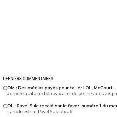
DERNIERS COMMENTAIRES
OM : Des médias payés pour tailler l’OL, McCourt
accusé
J'espère qu'il a un bon avocat et de bonnes preuves p
qu'il va vite exploser en vol avec ses différentes révélat
OL : Pavel Sulc recalé par le favori numéro 1 du me
L'article est sur Pavel Sulz abruti