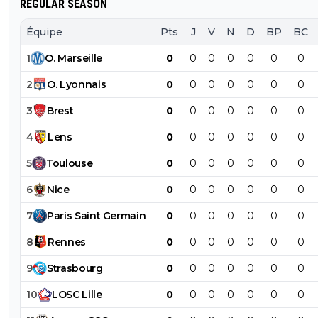
REGULAR SEASON
Équipe
Pts
J
V
N
D
BP
BC
1
O
.
Marseille
0
0
0
0
0
0
0
2
O
.
Lyonnais
0
0
0
0
0
0
0
3
Brest
0
0
0
0
0
0
0
4
Lens
0
0
0
0
0
0
0
5
Toulouse
0
0
0
0
0
0
0
6
Nice
0
0
0
0
0
0
0
7
Paris
Saint
Germain
0
0
0
0
0
0
0
8
Rennes
0
0
0
0
0
0
0
9
Strasbourg
0
0
0
0
0
0
0
10
LOSC
Lille
0
0
0
0
0
0
0