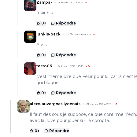
Zampa-
01 février 2021 à 9:27
+
0
fekir bis
0
+
Répondre
juni-is-back
01 février 2021 à 9:15
+
1
Aussi ...
0
+
Répondre
testo06
01 février 2021 à 10:15
+
0
c'est même pire que Fékir pour lui car là c'est l
qui bloque
0
+
Répondre
alexx-auvergnat-lyonnais
01 février 2021 à 9:12
+
0
Il faut des sous je suppose, ce que confirme "l'éc
avec la Juve pour jouer sur la compta.
0
+
Répondre