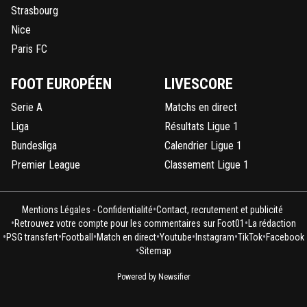
Strasbourg
Nice
Paris FC
FOOT EUROPÉEN
LIVESCORE
Serie A
Matchs en direct
Liga
Résultats Ligue 1
Bundesliga
Calendrier Ligue 1
Premier League
Classement Ligue 1
•
Mentions Légales - Confidentialité
Contact, recrutement et publicité
•
•
Retrouvez votre compte pour les commentaires sur Foot01
La rédaction
•
•
•
•
•
•
•
PSG transfert
Football
Match en direct
Youtube
Instagram
TikTok
Facebook
•
Sitemap
Powered by Newsifier