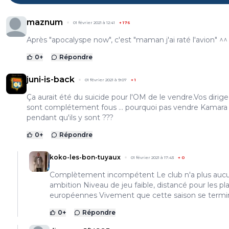
maznum
01 février 2021 à 12:41
+
176
Après "apocalyspe now", c'est "maman j'ai raté l'avion" ^^
0
+
Répondre
juni-is-back
01 février 2021 à 9:07
+
1
Ça aurait été du suicide pour l'OM de le vendre.Vos dirig
sont complétement fous ... pourquoi pas vendre Kamara
pendant qu'ils y sont ???
0
+
Répondre
koko-les-bon-tuyaux
01 février 2021 à 17:43
+
0
Complètement incompétent Le club n'a plus auc
ambition Niveau de jeu faible, distancé pour les pl
européennes Vivement que cette saison se termin
0
+
Répondre