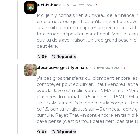
juni-is-back
01 février 2021 à 9:14
+
1
Moi je n'y connais rien au niveau de la finance. 
problème, c'est qu'il faut qu'ils arrivent à trouve
juste milieu entre récupérer un peu de sous et
totalement dépouiller leur effectif. Mais je sup
que tu dois avoir raison, un trop grand besoin d
peut être.
0
+
Répondre
alexx-auvergnat-lyonnais
01 février 2021 à 9:18
+
0
y'a des gros transferts qui plombent encore les
compte, et pour équilibrer, il faut vendre.L'éc
avec la Juve est malin:Vente : 7MAchat : (7M/n
d'années du contrat = 4.5 années) = 1.5ML'OM 
un + 5.5M sur cet échange dans la compta.Bien
ce 1.5, bah tu le rajoutes sur 4.5 années... donc 
cumule, Payet Thauvin sont encore en train d'ê
payé pense.(c'est partout pareil hein, pas que l
0
+
Répondre