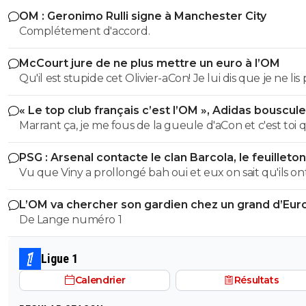
OM : Geronimo Rulli signe à Manchester City
Complétement d'accord.
McCourt jure de ne plus mettre un euro à l’OM
Qu'il est stupide cet Olivier-aCon! Je lui dis que je ne lis 
ses commentaires puérils avec des émojis et il continue
« Le top club français c’est l’OM », Adidas bouscule
me répondre avec ses petites images de gogol. Ça pro
PSG
Marrant ça, je me fous de la gueule d'aCon et c'est toi q
bien ce que je dis, on voit tout de suite qu'on a affaire à
réponds. Solidarité entre trolls ou la flemme de chang
teubé.^^
PSG : Arsenal contacte le clan Barcola, le feuilleton
compte? En revanche je te donne 06/20 pour ta
relancé
Vu que Viny a prollongé bah oui et eux on sait qu'ils ont
compréhension de texte. Tu as réussi à intégrer que je
tunes ! aboulez les 150 minimum
lirais pas tes commentaires si tes arguments sont des em
L’OM va chercher son gardien chez un grand d’Eur
mdr. C'est bien tu n'en as pas mis mais c'est insuffisant.
De Lange numéro 1
Surtout quand on lit le délire que tu viens de pondre. Il
encore de boulot mais tu peux y arriver. Un 06/20
d'encouragement.
Ligue 1
Calendrier
Résultats