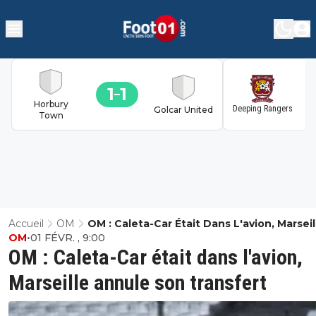
1
1
1
Horbury
Deeping Rangers
Golcar United
Town
Accueil
OM
OM : Caleta-Car Était Dans L'avion, Marseil
OM
•
01 FÉVR. , 9:00
Annule Son Transfert
OM : Caleta-Car était dans l'avion,
Marseille annule son transfert