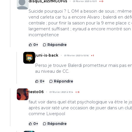
disqus_es5fMGOFvs
01 février 2021 à 10:11
+
0
Suicide pourquoi ? L OM a besoin de sous ; même 
vend carleta car tu a encore Alvaro ; balerdi en dé
centrale ; pour finir la saison pour la 9 eme place c
largement suffisant ; eyraud a encore montré son
incompétence
0
+
Répondre
juni-is-back
01 février 2021 à 10:16
+
1
Perso je trouve Balerdi prometteur mais pas e
au niveau de CC.
0
+
Répondre
testo06
01 février 2021 à 9:14
+
0
faut voir dans quel état psychologique va être le j
après avoir raté une occasion de jouer dans un clu
comme Liverpool
0
+
Répondre