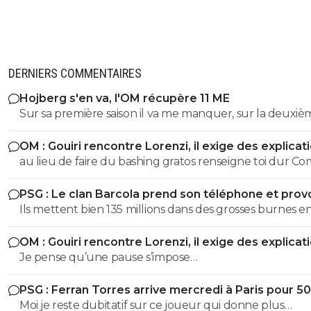
DERNIERS COMMENTAIRES
Hojberg s'en va, l'OM récupère 11 ME
Sur sa première saison il va me manquer, sur la deuxiè
très peu !
OM : Gouiri rencontre Lorenzi, il exige des explicat
au lieu de faire du bashing gratos renseigne toi dur C
c'est le nouveau riche oralien ils vont nouer la cL etc cl
PSG : Le clan Barcola prend son téléphone et pro
progresse chaque saison
un séisme
Ils mettent bien 135 millions dans des grosses burnes e
donc pourquoi le PSG devrait pas faire pareil ?
OM : Gouiri rencontre Lorenzi, il exige des explicat
Je pense qu’une pause s’impose…
PSG : Ferran Torres arrive mercredi à Paris pour 5
Moi je reste dubitatif sur ce joueur qui donne plus