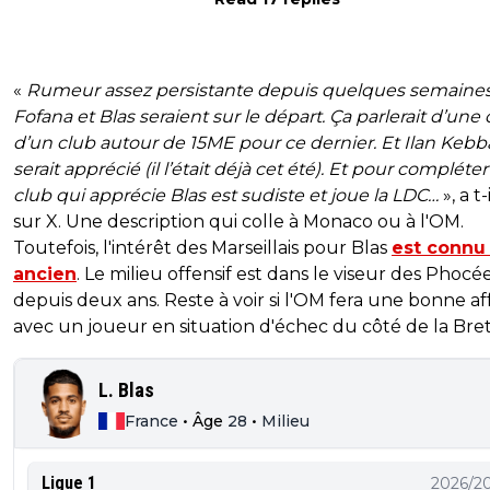
«
Rumeur assez persistante depuis quelques semaines
Fofana et Blas seraient sur le départ. Ça parlerait d’une 
d’un club autour de 15ME pour ce dernier. Et Ilan Kebb
serait apprécié (il l’était déjà cet été). Et pour compléter
club qui apprécie Blas est sudiste et joue la LDC…
», a t-
sur X. Une description qui colle à Monaco ou à l'OM.
Toutefois, l'intérêt des Marseillais pour Blas
est connu
ancien
. Le milieu offensif est dans le viseur des Phocé
depuis deux ans. Reste à voir si l'OM fera une bonne af
avec un joueur en situation d'échec du côté de la Bre
L. Blas
France
•
Âge
28
•
Milieu
Ligue 1
2026/2