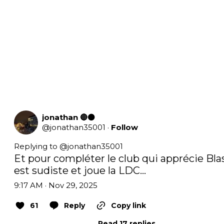
jonathan 🔴⚫️
@
jonathan35001
·
Follow
Replying to @
jonathan35001
Et pour compléter le club qui apprécie Blas
est sudiste et joue la LDC…
9:17 AM · Nov 29, 2025
61
Reply
Copy link
Read 17 replies