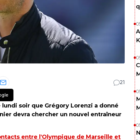
q
0
A
K
0
C
M
21
0
ogle
M
 lundi soir que Grégory Lorenzi a donné
M
ernier devra chercher un nouvel entraîneur
0
N
ontacts entre l'Olympique de Marseille et