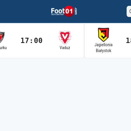
17:00
1
Jagiellonia
Turku
Vaduz
Białystok