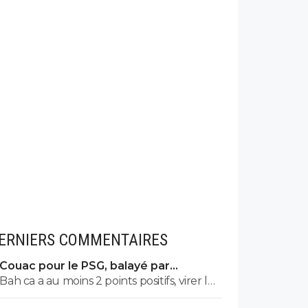
ERNIERS COMMENTAIRES
Couac pour le PSG, balayé par
Majorque en amical
Bah ca a au moins 2 points positifs, virer les
chevres et démeloniser les autres, c’est