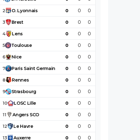
2
O
.
Lyonnais
0
0
0
0
0
0
3
Brest
0
0
0
0
0
0
4
Lens
0
0
0
0
0
0
5
Toulouse
0
0
0
0
0
0
6
Nice
0
0
0
0
0
0
7
Paris
Saint
Germain
0
0
0
0
0
0
8
Rennes
0
0
0
0
0
0
9
Strasbourg
0
0
0
0
0
0
10
LOSC
Lille
0
0
0
0
0
0
11
Angers
SCO
0
0
0
0
0
0
12
Le
Havre
0
0
0
0
0
0
13
Auxerre
0
0
0
0
0
0