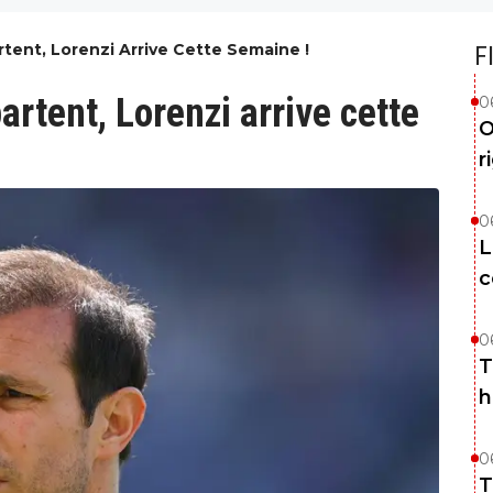
rtent, Lorenzi Arrive Cette Semaine !
F
artent, Lorenzi arrive cette
0
O
r
0
L
c
0
T
h
0
T