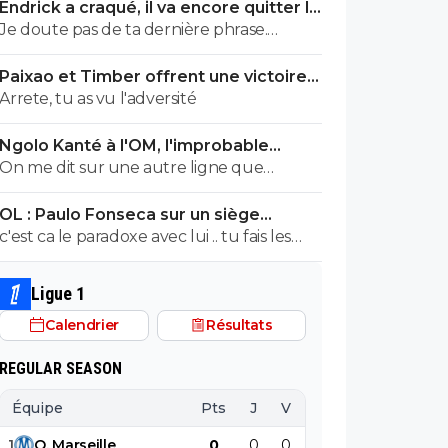
Endrick a craqué, il va encore quitter le
plutot bien vu.
Real
Je doute pas de ta dernière phrase.
Cependant je pense qu'on a d'autres
Paixao et Timber offrent une victoire
problèmes en ce moment que ca.
convaincante à l'OM
Arrete, tu as vu l'adversité
Ngolo Kanté à l'OM, l'improbable
transfert annoncé en Turquie
On me dit sur une autre ligne que
Skoblar serait proche de remettre les
OL : Paulo Fonseca sur un siège
crampons.
éjectable
c'est ca le paradoxe avec lui .. tu fais les
bons choix en fin de saison t'es 3eme ...
Ligue 1
Calendrier
Résultats
REGULAR SEASON
Équipe
Pts
J
V
N
D
BP
B
1
O
.
Marseille
0
0
0
0
0
0