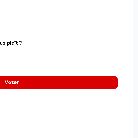
s plaît ?
Voter