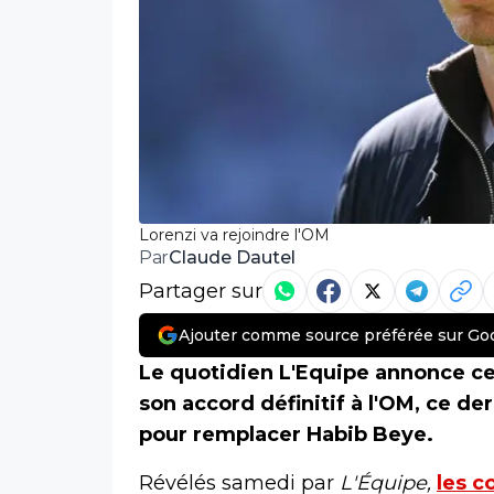
Lorenzi va rejoindre l'OM
Claude Dautel
Par
Partager sur
Ajouter comme source préférée sur Go
Le quotidien L'Equipe annonce ce
son accord définitif à l'OM, ce d
pour remplacer Habib Beye.
Révélés samedi par
L'Équipe,
les c