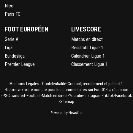
Nice
Paris FC
FOOT EUROPÉEN
LIVESCORE
Serie A
Matchs en direct
Liga
Résultats Ligue 1
Bundesliga
Calendrier Ligue 1
Premier League
Classement Ligue 1
•
Mentions Légales - Confidentialité
Contact, recrutement et publicité
•
•
Retrouvez votre compte pour les commentaires sur Foot01
La rédaction
•
•
•
•
•
•
•
PSG transfert
Football
Match en direct
Youtube
Instagram
TikTok
Facebook
•
Sitemap
Powered by Newsifier