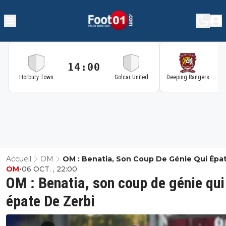
14:00
1
Horbury Town
Golcar United
Deeping Rangers
Accueil
OM
OM : Benatia, Son Coup De Génie Qui Épa
OM
•
06 OCT. , 22:00
Zerbi
OM : Benatia, son coup de génie qui
épate De Zerbi