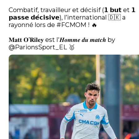
Combatif, travailleur et décisif (𝟭 𝗯𝘂𝘁 et 𝟭 
𝗽𝗮𝘀𝘀𝗲 𝗱𝗲́𝗰𝗶𝘀𝗶𝘃𝗲), l’international 🇩🇰 a 
rayonné lors de 
#FCMOM
 ! 🔥

𝐌𝐚𝐭𝐭 𝐎’𝐑𝐢𝐥𝐞𝐲 est l'𝑯𝒐𝒎𝒎𝒆 𝒅𝒖 𝒎𝒂𝒕𝒄𝒉 by 
@ParionsSport_EL 🥇 