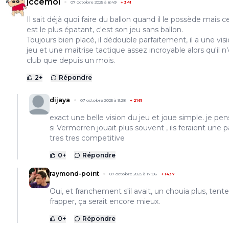
jccemoi
07 octobre 2025 à 8:49
+
341
Il sait déjà quoi faire du ballon quand il le possède mais c
est le plus épatant, c'est son jeu sans ballon.
Toujours bien placé, il dédouble parfaitement, il a une vis
jeu et une maitrise tactique assez incroyable alors qu'il n
club que depuis un mois.
2
+
Répondre
dijaya
07 octobre 2025 à 9:28
+
2161
exact une belle vision du jeu et joue simple. je pe
si Vermerren jouait plus souvent , ils feraient une p
tres tres competitive
0
+
Répondre
raymond-point
07 octobre 2025 à 17:06
+
1437
Oui, et franchement s'il avait, un chouia plus, tent
frapper, ça serait encore mieux.
0
+
Répondre