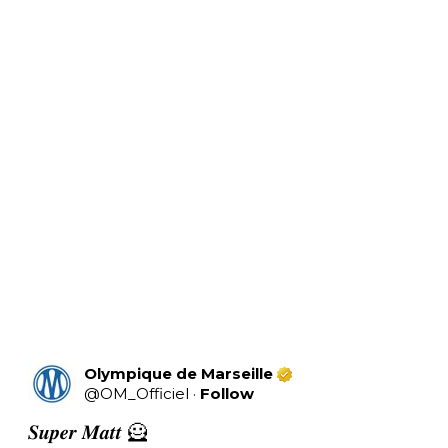
Olympique de Marseille
@
OM_Officiel
·
Follow
𝑺𝒖𝒑𝒆𝒓 𝑴𝒂𝒕𝒕 🦸
