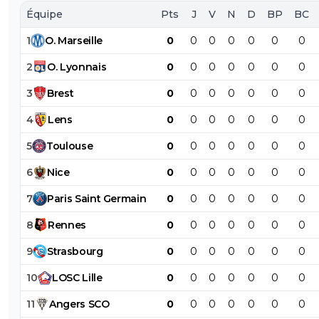
Équipe
Pts
J
V
N
D
BP
BC
1
O
.
Marseille
0
0
0
0
0
0
0
2
O
.
Lyonnais
0
0
0
0
0
0
0
3
Brest
0
0
0
0
0
0
0
4
Lens
0
0
0
0
0
0
0
5
Toulouse
0
0
0
0
0
0
0
6
Nice
0
0
0
0
0
0
0
7
Paris
Saint
Germain
0
0
0
0
0
0
0
8
Rennes
0
0
0
0
0
0
0
9
Strasbourg
0
0
0
0
0
0
0
10
LOSC
Lille
0
0
0
0
0
0
0
11
Angers
SCO
0
0
0
0
0
0
0