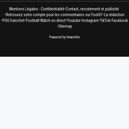
•
Mentions Légales - Confidentialité
Contact, recrutement et publicité
•
•
Retrouvez votre compte pour les commentaires sur Foot01
La rédaction
•
•
•
•
•
•
•
PSG transfert
Football
Match en direct
Youtube
Instagram
TikTok
Facebook
•
Sitemap
Powered by Newsifier