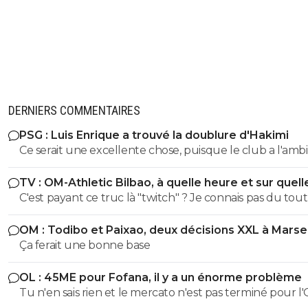
DERNIERS COMMENTAIRES
PSG : Luis Enrique a trouvé la doublure d'Hakimi
Ce serait une excellente chose, puisque le club a l'ambi
de s'appuyer sur la formation.
TV : OM-Athletic Bilbao, à quelle heure et sur quell
chaîne ?
C'est payant ce truc là "twitch" ? Je connais pas du tout
OM : Todibo et Paixao, deux décisions XXL à Marsei
Ça ferait une bonne base
OL : 45ME pour Fofana, il y a un énorme problème
Tu n'en sais rien et le mercato n'est pas terminé pour l'