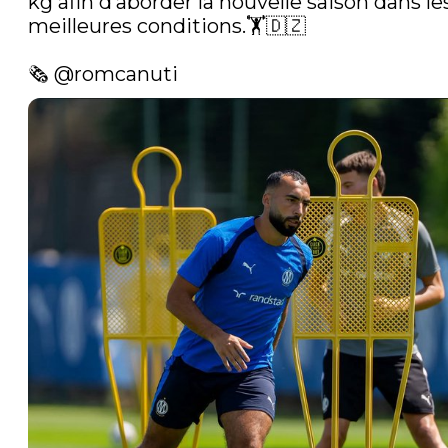
kg afin d’aborder la nouvelle saison dans les
meilleures conditions.🏋️🇩🇿

🗞️ 
@romcanuti