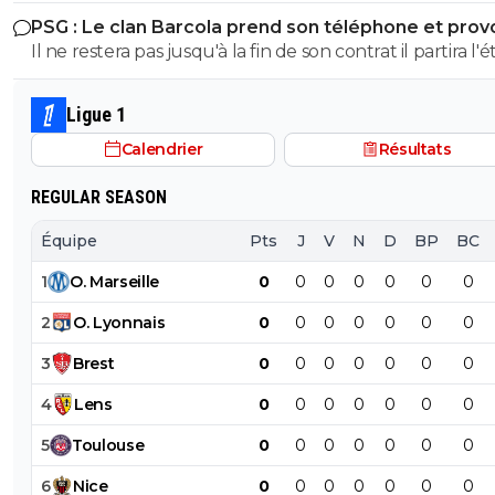
n'est même pas commencé. Je souhaite néanmoins un
PSG : Le clan Barcola prend son téléphone et pro
bonne saison à l'OL.
un séisme
Il ne restera pas jusqu'à la fin de son contrat il partira l'é
prochain pour moins cher au pire des cas. Encore qu'il n
pas exclu qu'il finisse par s'imposer et décide de prolong
Ligue 1
foot va vite.
Calendrier
Résultats
REGULAR SEASON
Équipe
Pts
J
V
N
D
BP
BC
1
O
.
Marseille
0
0
0
0
0
0
0
2
O
.
Lyonnais
0
0
0
0
0
0
0
3
Brest
0
0
0
0
0
0
0
4
Lens
0
0
0
0
0
0
0
5
Toulouse
0
0
0
0
0
0
0
6
Nice
0
0
0
0
0
0
0