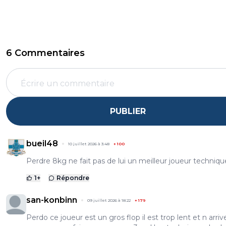
6 Commentaires
PUBLIER
bueil48
10 juillet 2026 à 3:48
+
100
Perdre 8kg ne fait pas de lui un meilleur joueur techni
1
+
Répondre
san-konbinn
09 juillet 2026 à 18:22
+
179
Perdo ce joueur est un gros flop il est trop lent et n arriv