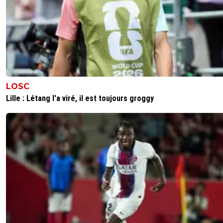
La vérité c'est qu'il vous est passé sous le nez. Ap
tant mieux pour vous finalement vu le joueur que c'
Mais pas besoin de réécrire le passé.
6
+
Répondre
Taurus.D
09 juillet 2026 à 11:15
+
272
Putain si il lui a vraiment répondu ça...
LOSC
Ça devrait suffire à le dégager et sans indemnité .
Lille : Létang l'a viré, il est toujours groggy
Non il n'est pas on père.
À priori il ne t'a pas appris à respecter tes supérieurs
hiérarchiques.
Si encore ce tocard était un grand joueur... Déjà ça ne pa
pas mais tu pourrais te dire qu'il apporte quand même q
l'équipe.
Là..... mamamia....
3
+
Répondre