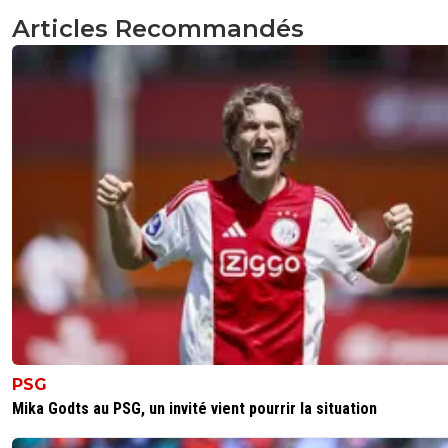
Articles Recommandés
Si, il y a des CDI, on ne parle pas de joueur de f
mais d'un poste de DS. La coutume est le CDD
rien n'empêche la CDI a ce poste
0
+
Répondre
olivier-atton
05 juin 2026 à 10:30
+
2436
Non on ne peut pas démissionner d'un CDD sans 
même avec un CDI à la clé... On peut démissionn
un préavis équivalent à 1 jour par semaine travaill
une durée max de 2 semaines. Donc dans le cas p
Lorenzi doit avoir déjà effectué ce préavis
0
+
Répondre
olivier-atton
04 juin 2026 à 20:17
+
2436
Si ce que j'ai lu est vrai (merci a un supp de l'OM dont j'ai
la nom), Nica avait signé un CDD (la norme dans le foot),
PSG
proposé un CDI. Dans ce cas le préavis serait maxi de 2
Mika Godts au PSG, un invité vient pourrir la situation
semaines.