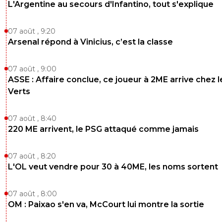
0
+
Répondre
L'Argentine au secours d'Infantino, tout s'explique
sergio34
04 juin 2026 à 19:04
+
205
07 août , 9:20
l'OM va devoir passer a la caisse. Ça fera sûrement plaisir 
Arsenal répond à Vinicius, c’est la classe
DNCG. Mdr
0
+
Répondre
07 août , 9:00
ASSE : Affaire conclue, ce joueur à 2ME arrive chez l
Verts
07 août , 8:40
220 ME arrivent, le PSG attaqué comme jamais
07 août , 8:20
L'OL veut vendre pour 30 à 40ME, les noms sortent
07 août , 8:00
OM : Paixao s'en va, McCourt lui montre la sortie