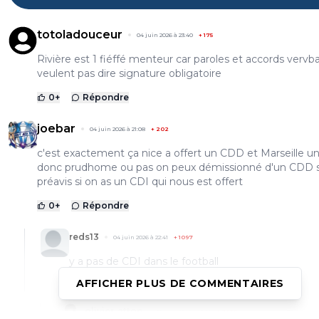
totoladouceur
04 juin 2026 à 23:40
+
175
Rivière est 1 fiéffé menteur car paroles et accords vervba
veulent pas dire signature obligatoire
0
+
Répondre
joebar
04 juin 2026 à 21:08
+
202
c'est exactement ça nice a offert un CDD et Marseille u
donc prudhome ou pas on peux démissionné d'un CDD 
préavis si on as un CDI qui nous est offert
0
+
Répondre
reds13
04 juin 2026 à 22:41
+
1097
y a pas de CDI dans le football
AFFICHER PLUS DE COMMENTAIRES
0
+
Répondre
olivier-atton
05 juin 2026 à 10:32
+
2436