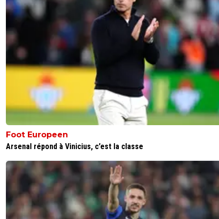
「-𝙻𝚢𝚘𝚗𝚗𝚊𝚒𝚜®」
04 juin 2026 à 19:57
+
526
Lorenzi cette belle merde sans parole,sans honneur.
1
+
Répondre
olivier-atton
04 juin 2026 à 20:13
+
2436
Oui, ça semble être le cas au vu de cette histoire ..
0
+
Répondre
dijaya
05 juin 2026 à 8:34
+
2157
lol. tout ça basé sur du vent et sur 1 seule version
celle de Riviere....
Foot Europeen
t es vraiment fort sans connaitre l histoire
Arsenal répond à Vinicius, c’est la classe
0
+
Répondre
olivier-atton
05 juin 2026 à 9:10
+
2436
Il n'avait pas signé avec Nice avant ? Il n'a pas 
trahi nice pour aller signer à l'OM? Tu remets ç
cause?