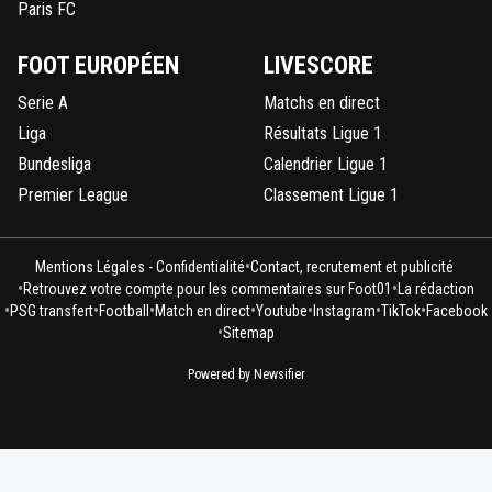
Paris FC
FOOT EUROPÉEN
LIVESCORE
Serie A
Matchs en direct
Liga
Résultats Ligue 1
Bundesliga
Calendrier Ligue 1
Premier League
Classement Ligue 1
•
Mentions Légales - Confidentialité
Contact, recrutement et publicité
•
•
Retrouvez votre compte pour les commentaires sur Foot01
La rédaction
•
•
•
•
•
•
•
PSG transfert
Football
Match en direct
Youtube
Instagram
TikTok
Facebook
•
Sitemap
Powered by Newsifier