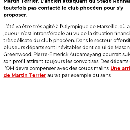
Martin Terrier. L’ancien attaquant du Stade Rennai
toutefois pas contacté le club phocéen pour s’y
proposer.
L’été va être très agité à l’Olympique de Marseille, où
joueur n’est intransférable au vu de la situation financ
très délicate du club phocéen. Dans le secteur offensif
plusieurs départs sont inévitables dont celui de Mason
Greenwood. Pierre-Emerick Aubameyang pourrait suiv
son profil attirant toujours les convoitises. Des départ
l’OM devra compenser avec des coups malins.
Une arr
de Martin Terrier
aurait par exemple du sens.