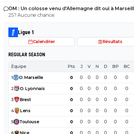
choquer personne ? On galere a mettre 10M de plus sur
OM : Un colosse venu d'Allemagne dit oui à Marseil
Godts tout le monde m'explique "gneuh gneuh c'est
25? Aucune chance.
normal on veut pas surpayer" alors qu'on joue les gratt
10M pres. Mais un mec remplacant au Barca dans la derniere
année de son contrat et qui a flop a city, mettre 50M 
Ligue 1
eux ils otn eu Adeymi pour 29M on va vouloir me faire 
Calendrier
Résultats
la pillule que c'est bien ? et allez vous faire foutre C'est
Kroupi Jr qu'il fallait putain !
REGULAR SEASON
Équipe
Pts
J
V
N
D
BP
BC
1
O
.
Marseille
0
0
0
0
0
0
0
2
O
.
Lyonnais
0
0
0
0
0
0
0
3
Brest
0
0
0
0
0
0
0
4
Lens
0
0
0
0
0
0
0
5
Toulouse
0
0
0
0
0
0
0
6
Nice
0
0
0
0
0
0
0