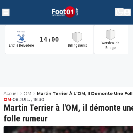
14:00
1
Worsbrough
Erith & Belvedere
Billingshurst
Bridge
Accueil
OM
Martin Terrier À L'OM, Il Démonte Une Fol
OM
•
08 JUIL. , 18:30
Rumeur
Martin Terrier à l'OM, il démonte un
folle rumeur