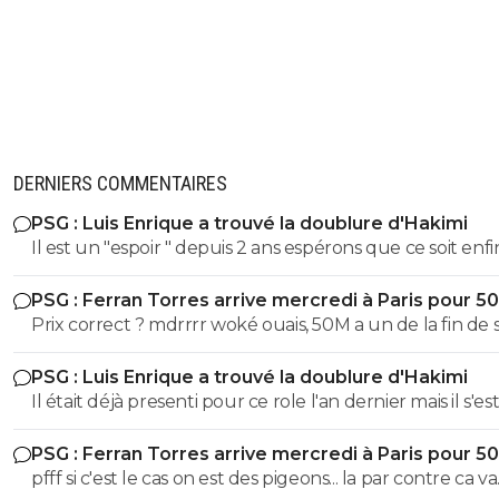
DERNIERS COMMENTAIRES
PSG : Luis Enrique a trouvé la doublure d'Hakimi
Il est un "espoir " depuis 2 ans espérons que ce soit enfin son
tour . S'il ne se blesse plus c'est un futur BON àà ce poste
PSG : Ferran Torres arrive mercredi à Paris pour 5
Prix correct ? mdrrrr woké ouais, 50M a un de la fin de 
contrat, la blague, venez pas pleurer quand je reclame
PSG : Luis Enrique a trouvé la doublure d'Hakimi
sur Godts
Il était déjà presenti pour ce role l'an dernier mais il s'es
l'épaule en juin 2025 avec l'EDF et ça a pourri sa 1ere p
PSG : Ferran Torres arrive mercredi à Paris pour 5
de saison. Espérons que ça colle cette fois ci
pfff si c'est le cas on est des pigeons... la par contre ca va