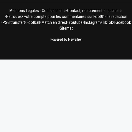
•
Mentions Légales - Confidentialité
Contact, recrutement et publicité
•
•
Retrouvez votre compte pour les commentaires sur Foot01
La rédaction
•
•
•
•
•
•
•
PSG transfert
Football
Match en direct
Youtube
Instagram
TikTok
Facebook
•
Sitemap
Powered by Newsifier