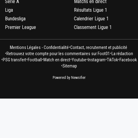
Serie A
Matchs en direct
Liga
Résultats Ligue 1
Bundesliga
Calendrier Ligue 1
Premier League
Classement Ligue 1
•
Mentions Légales - Confidentialité
Contact, recrutement et publicité
•
•
Retrouvez votre compte pour les commentaires sur Foot01
La rédaction
•
•
•
•
•
•
•
PSG transfert
Football
Match en direct
Youtube
Instagram
TikTok
Facebook
•
Sitemap
Powered by Newsifier