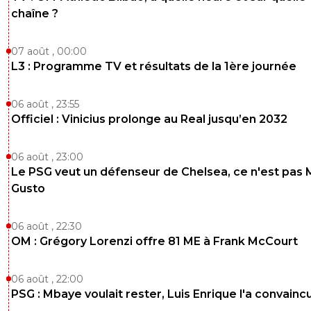
chaîne ?
07 août , 00:00
L3 : Programme TV et résultats de la 1ère journée
06 août , 23:55
Officiel : Vinicius prolonge au Real jusqu’en 2032
06 août , 23:00
Le PSG veut un défenseur de Chelsea, ce n'est pas 
Gusto
06 août , 22:30
OM : Grégory Lorenzi offre 81 ME à Frank McCourt
06 août , 22:00
PSG : Mbaye voulait rester, Luis Enrique l'a convainc