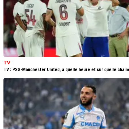
Taurus.D
08 juillet 2026 à 16:30
+
268
Ce ne sont que des sentiments de gros incidents, arrête
nous prendre pour des cons, on n'y croit pas à vos risques
limite, ce seront des hooligans anglais.
0
+
Répondre
dijaya
08 juillet 2026 à 18:10
+
2161
TV
mais non. tout se pas passe parfaitement bien d
TV : PSG-Manchester United, à quelle heure et sur quelle chaîn
habitude.
0
+
Répondre