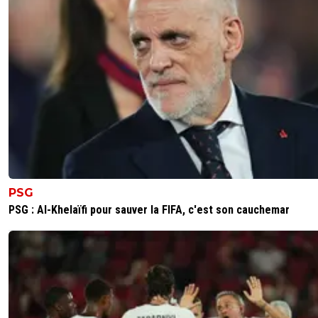
c est pas ce que j ai ecrit?
0
+
Répondre
JuniIsBack
08 juillet 2026 à 16:34
+
1248
Dans tous les cas ça risque d'être le bordel avec juste du
comme excuse pour mettre ce même bazar !
1
+
Répondre
Vaderetro
10 juillet 2026 à 19:33
+
498
Je n'ai pas vu du tout du "bordel" bien au contraire,
PSG
bonne ambiance entre Français et Marocains👍
PSG : Al-Khelaïfi pour sauver la FIFA, c'est son cauchemar
0
+
Répondre
JuniIsBack
10 juillet 2026 à 20:17
+
1248
Bah tu m'en vois ravi !
0
+
Répondre