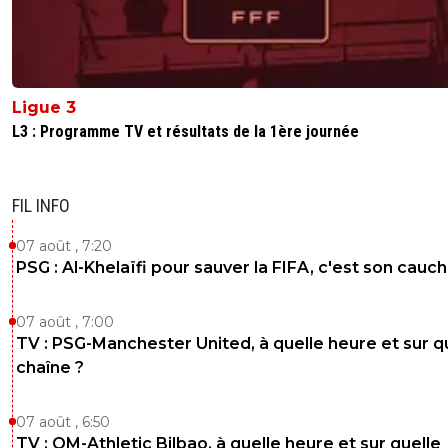
Ligue 3
L3 : Programme TV et résultats de la 1ère journée
FIL INFO
07 août , 7:20
PSG : Al-Khelaïfi pour sauver la FIFA, c'est son cau
07 août , 7:00
TV : PSG-Manchester United, à quelle heure et sur q
chaîne ?
07 août , 6:50
TV : OM-Athletic Bilbao, à quelle heure et sur quelle