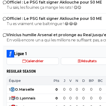
Officiel : Le PSG fait signer Akliouche pour 50 ME
de bouche et on t'accuserait de l'avoir mangé que tu ni
Tu sais, les fouines ça mange les rats ! 😋😋
encore....mdr
Officiel : Le PSG fait signer Akliouche pour 50 ME
Tu es vraiment une baltringue ! 😂😂😂
Vinicius humilie Arsenal et prolonge au Real jusqu’
2032
En voilà encore un a qui les millions ne suffisant pas, a 
sur son club pour en récupérer quelques uns de plus.
mec pareil me pue au nez...Reste au Réal et continue a
Ligue 1
pourrir le vestiaire !
Calendrier
Résultats
REGULAR SEASON
Équipe
Pts
J
V
N
D
BP
BC
1
O
.
Marseille
0
0
0
0
0
0
0
2
O
.
Lyonnais
0
0
0
0
0
0
0