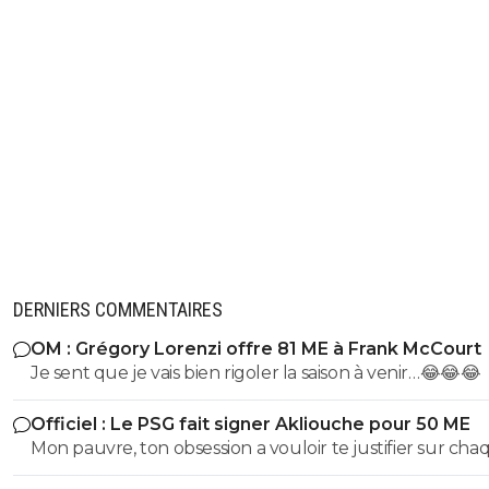
DERNIERS COMMENTAIRES
OM : Grégory Lorenzi offre 81 ME à Frank McCourt
Je sent que je vais bien rigoler la saison à venir…😂😂😂
Officiel : Le PSG fait signer Akliouche pour 50 ME
Mon pauvre, ton obsession a vouloir te justifier sur cha
commentaire 🤣😂😂 Tu aurais la queue d'un chat qui s