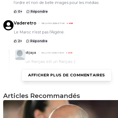
l'ordre et non de belle images pour les médias
0
+
Répondre
Vaderetro
08 juillet 2026 à 17:45
+
498
Le Maroc n'est pas l'Algérie.
2
+
Répondre
dijaya
08 juillet 2026 à 18:10
+
2161
un français est un français ;)
0
+
Répondre
AFFICHER PLUS DE COMMENTAIRES
maisnon
09 juillet 2026 à 00:29
+
73
La mentalité Marocaine n'a rien à voir avec son 
Articles Recommandés
et les français ne sont pas les derniers à tout ca
0
+
Répondre
dijaya
10 juillet 2026 à 20:37
+
2161