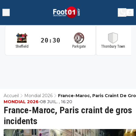
20:30
2
Sheffield
Parkgate
Thornbury Town
Accueil
Mondial 2026
France-Maroc, Paris Craint De Gr
MONDIAL 2026
•
08 JUIL. , 16:20
Incidents
France-Maroc, Paris craint de gros
incidents