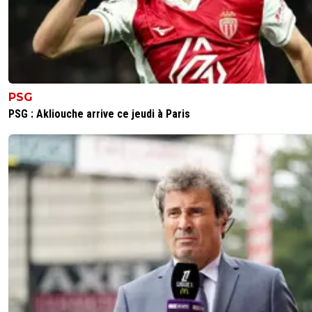
reds13
08 juillet 2026 à 17:15
+
1097
Tu préfères que olise soit suspendu face a l E
? N oublie pas face aux Maroc c'est un arbitre
argentin il peut prendre plaisir de mettre un ca
olise pour qu'il soit suspendu en demi
0
+
Répondre
PSG
PSG : Akliouche arrive ce jeudi à Paris
Maubelan-OL
08 juillet 2026 à 16:55
+
2039
Il faudra juste mouiller le maillot et montrer que nous 
meilleurs sur le terrain
laissez les magouilles a infantino qui soigne ses compte
suisse
2
+
Répondre
dijaya
08 juillet 2026 à 17:22
+
2140
c est au Qatar qu il les soignent.....
0
+
Répondre