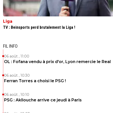
sergio33
08 juillet 2026 à 16:48
+
1587
" Le Parlement Européen demande une enquête sur le
Président de la FIFA "
Liga
https://fr.euronews.com/my-europe/2026/07/07/le-parl
TV : Beinsports perd brutalement la Liga !
europeen-veut-une-enquete-sur-infantino-apres-le-roug
balogun
0
+
Répondre
FIL INFO
Taurus.D
06 août , 11:00
08 juillet 2026 à 16:48
+
263
OL : Fofana vendu à prix d'or, Lyon remercie le Real
Macron, appelle Donald . Rends toi utile juste 1 fois en 10
stp.
06 août , 10:30
1
+
Répondre
Ferran Torres a choisi le PSG !
dirtyshady41
08 juillet 2026 à 16:46
+
1888
06 août , 10:10
Quelle surprise.....
PSG : Akliouche arrive ce jeudi à Paris
1
+
Répondre