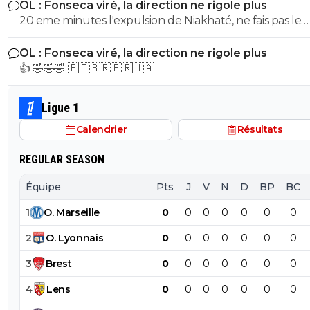
OL : Fonseca viré, la direction ne rigole plus
fofana. J'aurais fait exactement la meme chose sauf dan
20 eme minutes l'expulsion de Niakhaté, ne fais pas le
choix de Ce Carvalho et souvent un entraineur qui ne 
marseillais sweet, et sur le match aller c'est Vigo qui subit une
pas son equipe dans les meilleures dispositions, il met c
OL : Fonseca viré, la direction ne rigole plus
expulsion à la 55eme minutes...Mais ca c'est bizarre t'en
joueurs a des nouveaux postes, cat ils sont plus concen
👍 🤣🤣🤣 🇵🇹🇧🇷🇫🇷🇺🇦
pas hein monsieur mauvaise foi??
sur leur nouveau role.
Ligue 1
Calendrier
Résultats
REGULAR SEASON
Équipe
Pts
J
V
N
D
BP
BC
1
O
.
Marseille
0
0
0
0
0
0
0
2
O
.
Lyonnais
0
0
0
0
0
0
0
3
Brest
0
0
0
0
0
0
0
4
Lens
0
0
0
0
0
0
0