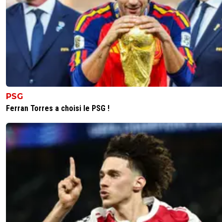
reds13
08 juillet 2026 à 16:57
+
1097
Il faut mettre cherki face au Maroc a la place d olise
0
+
Répondre
leogets
08 juillet 2026 à 16:59
+
1584
tg
0
+
Répondre
PSG
Ferran Torres a choisi le PSG !
reds13
08 juillet 2026 à 17:03
+
1097
Si tu met cherki face au Maroc comme ça olise
aucun risque qui se prend un carton
0
+
Répondre
sergio33
08 juillet 2026 à 17:09
+
1587
Tu veux simplement que l'Equipe de France pe
0
+
Répondre