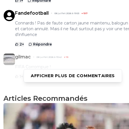
1
+
Répondre
Fandefootball
08 juillet 2026 à 19:53
+
137
Connards ! Pas de faute carton jaune maintenu, balogun
et carton annulé. Mais il ne faut surtout pas y voir une te
d'influence
2
+
Répondre
gilmac
08 juillet 2026 à 19:42
+
19
FIFA Corrompue !
AFFICHER PLUS DE COMMENTAIRES
1
+
Répondre
DESURMON-ANTI-LYON
Articles Recommandés
08 juillet 2026 à 18:56
+
219
Allez la Dèche encore au grand maximum 3 matchs et tu
libéré,
Bon courage pour celui qui aura la lourde tâche de te su
et avoir un aussi beau palmarès que le tien