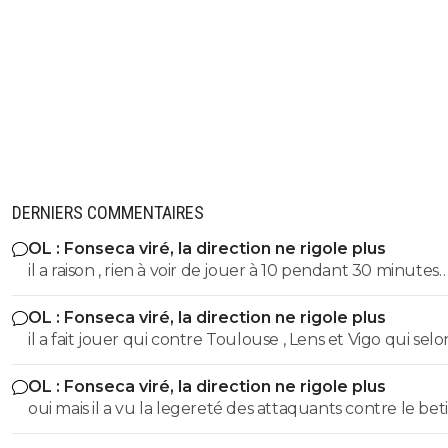
DERNIERS COMMENTAIRES
OL : Fonseca viré, la direction ne rigole plus
il a raison , rien à voir de jouer à 10 pendant 30 minutes
quand ton soucis est de ne pas encaisser de but, ou de
OL : Fonseca viré, la direction ne rigole plus
à 10, 70 minutes et que tu dois marquer des buts
il a fait jouer qui contre Toulouse , Lens et Vigo qui selo
docteurs es football de foot01 n'auraient pas du jouer
OL : Fonseca viré, la direction ne rigole plus
oui mais il a vu la legereté des attaquants contre le beti
sachant qu'il ne pouvait pas faire commencer Nuamah