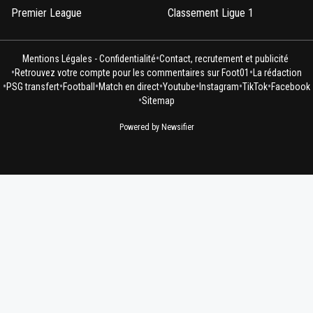
Premier League
Classement Ligue 1
•
Mentions Légales - Confidentialité
Contact, recrutement et publicité
•
•
Retrouvez votre compte pour les commentaires sur Foot01
La rédaction
•
•
•
•
•
•
•
PSG transfert
Football
Match en direct
Youtube
Instagram
TikTok
Facebook
•
Sitemap
Powered by Newsifier