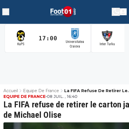
17:00
1
Universitatea
KuPS
Inter Turku
Craiova
Accueil
Equipe De France
La FIFA Refuse De Retirer Le
EQUIPE DE FRANCE
•
08 JUIL. , 16:40
Carton Jaune De Michael Oli
La FIFA refuse de retirer le carton j
de Michael Olise