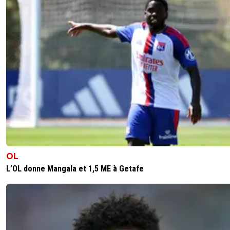
première partie de tableau la saison prochaine.
Crise qui va probablement durée plusieurs saisons...
1
+
Répondre
olivier-atton
06 juin 2026 à 17:10
+
2436
Dommage, Maupey - Moumbania ça aurait de la gueule
comme duo d'attaque l'an prochain
5
+
Répondre
OL
L’OL donne Mangala et 1,5 ME à Getafe