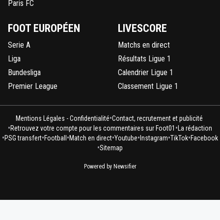
Paris FC
FOOT EUROPÉEN
LIVESCORE
Serie A
Matchs en direct
Liga
Résultats Ligue 1
Bundesliga
Calendrier Ligue 1
Premier League
Classement Ligue 1
•
Mentions Légales - Confidentialité
Contact, recrutement et publicité
•
•
Retrouvez votre compte pour les commentaires sur Foot01
La rédaction
•
•
•
•
•
•
•
PSG transfert
Football
Match en direct
Youtube
Instagram
TikTok
Facebook
•
Sitemap
Powered by Newsifier