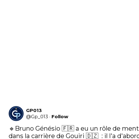
GP013
@
Gp_013
·
Follow
🔹Bruno Génésio 🇫🇷 a eu un rôle de mento
dans la carrière de Gouiri 🇩🇿  : il l'a d'abord