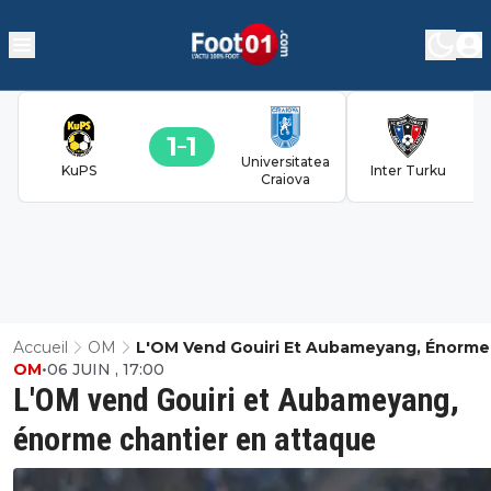
1
1
Universitatea
KuPS
Inter Turku
Craiova
Accueil
OM
L'OM Vend Gouiri Et Aubameyang, Énorme
OM
•
06 JUIN , 17:00
Chantier En Attaque
L'OM vend Gouiri et Aubameyang,
énorme chantier en attaque