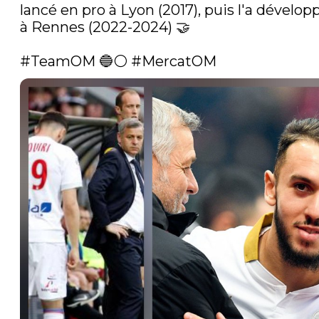
lancé en pro à Lyon (2017), puis l'a développ
à Rennes (2022-2024) 🤝

#TeamOM
 🔵⚪ 
#MercatOM