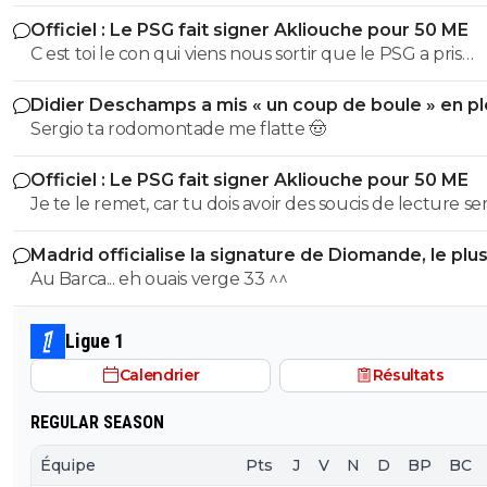
Officiel : Le PSG fait signer Akliouche pour 50 ME
C est toi le con qui viens nous sortir que le PSG a pris
Akliouche pour affaiblir Monaco...
Didier Deschamps a mis « un coup de boule » en pl
Mondial
Sergio ta rodomontade me flatte 🤠
Officiel : Le PSG fait signer Akliouche pour 50 ME
Je te le remet, car tu dois avoir des soucis de lecture se
31 juillet 2026 à 15:37+ 1591 Vinicius n'a pas besoin d'envoyer
Madrid officialise la signature de Diomande, le plu
de messages au PSG. Il y a déjà "un accord" qui fait que
transfert de son histoire
Au Barca... eh ouais verge 33 ^^
Vinicius va bientôt débarquer au PSG. C est bien de toi ? Il n y
a pas d autres Sergio33 sur le site ? Donc redis moi qui est le
menteur, que tout le monde le sache, ridiculise toi enc
Ligue 1
une fois ...
Calendrier
Résultats
REGULAR SEASON
Équipe
Pts
J
V
N
D
BP
BC