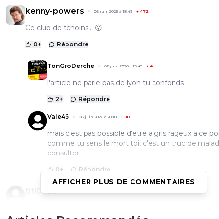
kenny-powers
06 juin 2026 à 18:49
+
472
Ce club de tchoins... 😵
0
+
Répondre
TonGroDerche
06 juin 2026 à 19:45
+
41
l'article ne parle pas de lyon tu confonds
2
+
Répondre
Vale46
06 juin 2026 à 20:18
+
80
mais c'est pas possible d'etre aigris rageux a ce poi
comme tu sens le mort toi, c'est un truc de malad
consulter
0
+
Répondre
AFFICHER PLUS DE COMMENTAIRES
titi08cc
06 juin 2026 à 17:36
+
30
Il y à également de bon joueur en équipe réserve et jeu