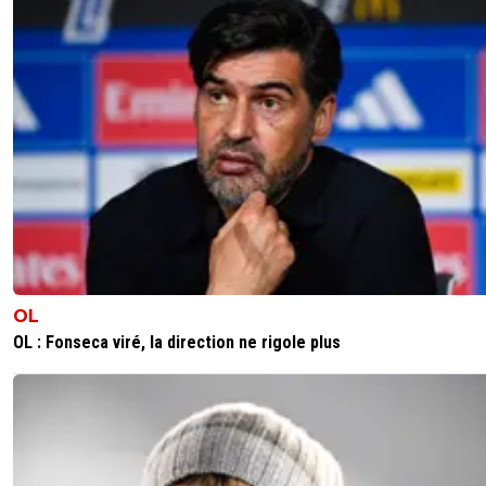
0
+
Répondre
san-konbinn
04 février 2026 à 16:01
+
178
Laisse le tranquille il fait le job et il faut du temps pour s
arrêté de le faire c...
4
+
Répondre
OL
OL : Fonseca viré, la direction ne rigole plus