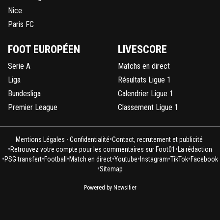
Nice
Paris FC
FOOT EUROPÉEN
LIVESCORE
Serie A
Matchs en direct
Liga
Résultats Ligue 1
Bundesliga
Calendrier Ligue 1
Premier League
Classement Ligue 1
•
Mentions Légales - Confidentialité
Contact, recrutement et publicité
•
•
Retrouvez votre compte pour les commentaires sur Foot01
La rédaction
•
•
•
•
•
•
•
PSG transfert
Football
Match en direct
Youtube
Instagram
TikTok
Facebook
•
Sitemap
Powered by Newsifier