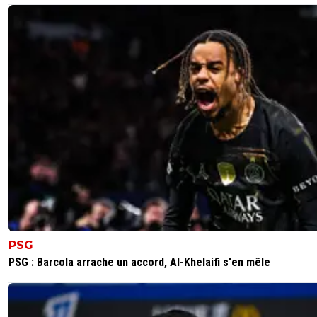
1
+
Répondre
jccemoi
04 février 2026 à 16:40
+
341
Tu pointes le souci, c'est son coût d'achat. Or c
pas sa faute si un club a mis 35 millions d'euros
le recruter.
Lui se donne à fond, défend, attaque, participe
fond de jeu. Vraiment le seul regret est sa finiti
Mais après c'est sa première saison, il y a eu so
retour de blessure, je pense qu'on peut lui laisse
temps de faire mieux.
3
+
Répondre
daniel-zerak
04 février 2026 à 16:03
+
385
PSG
PSG : Barcola arrache un accord, Al-Khelaifi s'en mêle
Ne pas oublier qu'il a été blessé + de 2 mois quand il est 
et qu'il a enchaîné direct sans arrêté pratiquement et sa
compter ses efforts. Peut être que ça se ressent un peu
ses frappes vu qu'il continue à être a fond a chaque mat