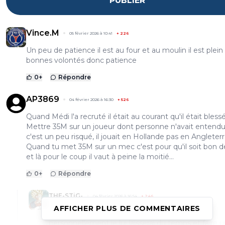
PUBLIER
Vince.M
05 février 2026 à 10:41
+
226
Un peu de patience il est au four et au moulin il est plein
bonnes volontés donc patience
0
+
Répondre
AP3869
04 février 2026 à 16:30
+
526
Quand Médi l'a recruté il était au courant qu'il était bless
Mettre 35M sur un joueur dont personne n'avait entendu
c'est un peu risqué, il jouait en Hollande pas en Angleterr
Quand tu met 35M sur un mec c'est pour qu'il soit bon d
et là pour le coup il vaut à peine la moitié...
0
+
Répondre
THE-STiG-
04 février 2026 à 16:54
+
246
AFFICHER PLUS DE COMMENTAIRES
Jsuis mitigé aussi quand on vois ses qualités,
personnellement je lui laisserai du temps et faire 