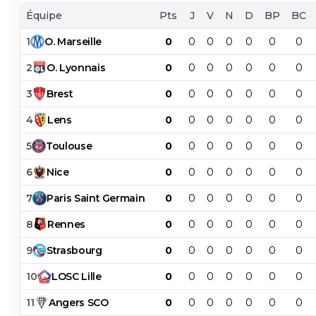
Équipe
Pts
J
V
N
D
BP
BC
1
O
.
Marseille
0
0
0
0
0
0
0
2
O
.
Lyonnais
0
0
0
0
0
0
0
3
Brest
0
0
0
0
0
0
0
4
Lens
0
0
0
0
0
0
0
5
Toulouse
0
0
0
0
0
0
0
6
Nice
0
0
0
0
0
0
0
7
Paris
Saint
Germain
0
0
0
0
0
0
0
8
Rennes
0
0
0
0
0
0
0
9
Strasbourg
0
0
0
0
0
0
0
10
LOSC
Lille
0
0
0
0
0
0
0
11
Angers
SCO
0
0
0
0
0
0
0