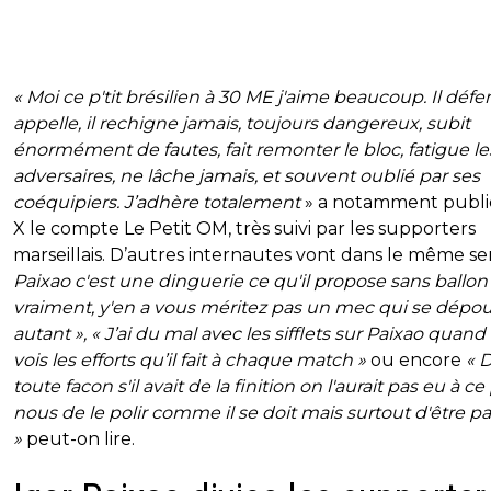
« Moi ce p'tit brésilien à 30 ME j'aime beaucoup. Il défen
appelle, il rechigne jamais, toujours dangereux, subit
énormément de fautes, fait remonter le bloc, fatigue le
adversaires, ne lâche jamais, et souvent oublié par ses
coéquipiers. J’adhère totalement
» a notamment publi
X le compte Le Petit OM, très suivi par les supporters
marseillais. D’autres internautes vont dans le même se
Paixao c'est une dinguerie ce qu'il propose sans ballon
vraiment, y'en a vous méritez pas un mec qui se dépoui
autant », « J’ai du mal avec les sifflets sur Paixao quand
vois les efforts qu’il fait à chaque match »
ou encore
« 
toute facon s'il avait de la finition on l'aurait pas eu à ce 
nous de le polir comme il se doit mais surtout d'être pa
»
peut-on lire.