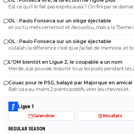
OL : Fonseca viré, la direction ne rigole plus
Est ce qu'il le fait pas exprès aussi ? On fini par se dema
Même si on peux se douter que le mercato n'est pas to
OL : Paulo Fonseca sur un siège éjectable
fait terminé, si on continu comme ca on va droit à la
et oui tu mets verretout et Akouolou, mais a la 75eme i
catastrophe.
sont plus sur le terrain et tu es en position de qualifié
OL : Paulo Fonseca sur un siège éjectable
oulalah, la difference c'est que j'ai fait de memoire, et to
été vérifier. 55eme donc 35 au lieu de 25, et 19eme don
L'OM bientôt en Ligue 2, le coupable a un nom
au lieu de 75, quel mensonge. Avocat, tu serais commis
Merde, si je pouvais ressortir tous les posts pendant les 
d'office, un avocat à 2 balles. Et en plus ce n'est pas si f
dernieres années ou je denoncais cet imposteur ... et le
puisqu'au retour il y a eu 7 min de temps additionel d
Couac pour le PSG, balayé par Majorque en amical
insultes de ses groupies qui voulaient me faire avaler sa
a joué 78 min à 10 Et encore une fois rien a voir de jouer
Bah ca a au moins 2 points positifs, virer les chevres et
semence comme eux ...
quand tu dois ne pas encaisser ou que tu dois marquer. Mais
démeloniser les autres, c’est plutot bien vu.
ça tu ne peux pas comprendre puisque tu n'as jamais m
pieds sur un terrain
Ligue 1
Calendrier
Résultats
REGULAR SEASON