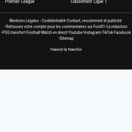
Premier League
Classement Ligue 1
•
Mentions Légales - Confidentialité
Contact, recrutement et publicité
•
•
Retrouvez votre compte pour les commentaires sur Foot01
La rédaction
•
•
•
•
•
•
•
PSG transfert
Football
Match en direct
Youtube
Instagram
TikTok
Facebook
•
Sitemap
Powered by Newsifier