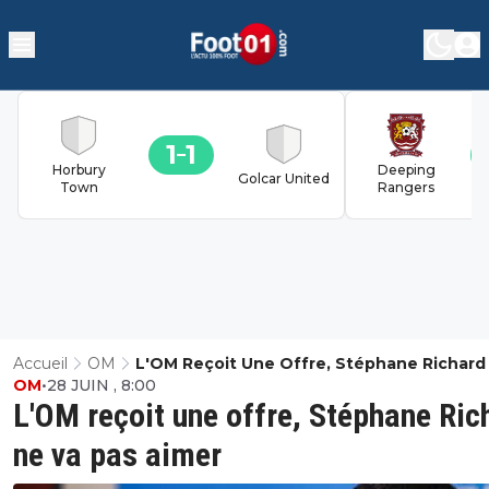
1
1
Horbury
Deeping
Golcar United
Town
Rangers
Accueil
OM
L'OM Reçoit Une Offre, Stéphane Richard
OM
•
28 JUIN , 8:00
Pas Aimer
L'OM reçoit une offre, Stéphane Ric
ne va pas aimer