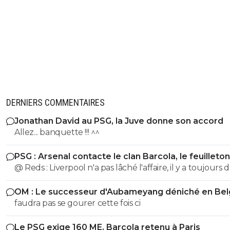
DERNIERS COMMENTAIRES
Jonathan David au PSG, la Juve donne son accord
Allez... banquette !!! ^^
PSG : Arsenal contacte le clan Barcola, le feuilleton
relancé
@ Reds : Liverpool n'a pas lâché l'affaire, il y a toujours 
discussions entre les deux clubs.
OM : Le successeur d'Aubameyang déniché en Bel
faudra pas se gourer cette fois ci
Le PSG exige 160 ME, Barcola retenu à Paris