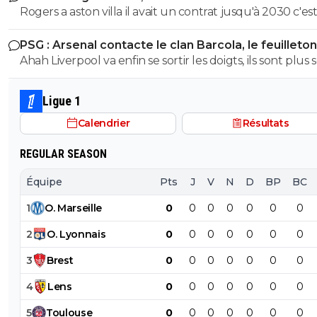
Rogers a aston villa il avait un contrat jusqu'à 2030 c'es
cette raison qu'il a étais vendu si cher, c'est pas compar
PSG : Arsenal contacte le clan Barcola, le feuilleton
avec barcola
relancé
Ahah Liverpool va enfin se sortir les doigts, ils sont plus 
sur le dossier. Y a que ça qui fera avancer le prix un pe
concurrence.
Ligue 1
Calendrier
Résultats
REGULAR SEASON
Équipe
Pts
J
V
N
D
BP
BC
1
O
.
Marseille
0
0
0
0
0
0
0
2
O
.
Lyonnais
0
0
0
0
0
0
0
3
Brest
0
0
0
0
0
0
0
4
Lens
0
0
0
0
0
0
0
5
Toulouse
0
0
0
0
0
0
0