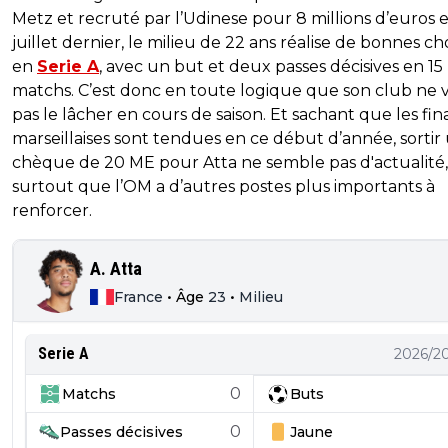
Metz et recruté par l’Udinese pour 8 millions d’euros 
juillet dernier, le milieu de 22 ans réalise de bonnes ch
en
Serie A
, avec un but et deux passes décisives en 15
matchs. C’est donc en toute logique que son club ne 
pas le lâcher en cours de saison. Et sachant que les fi
marseillaises sont tendues en ce début d’année, sortir
chèque de 20 ME pour Atta ne semble pas d'actualité,
surtout que l’OM a d’autres postes plus importants à
renforcer.
A. Atta
France
•
Âge
23
•
Milieu
Serie A
2026/2
0
Matchs
Buts
0
Passes décisives
Jaune