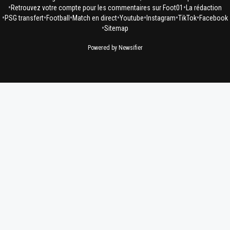
•
•
Retrouvez votre compte pour les commentaires sur Foot01
La rédaction
•
•
•
•
•
•
•
PSG transfert
Football
Match en direct
Youtube
Instagram
TikTok
Facebook
•
Sitemap
Powered by Newsifier