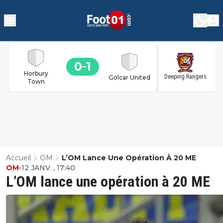
0
1
1
Horbury
Deeping Rangers
Golcar United
Town
Accueil
OM
L’OM Lance Une Opération À 20 ME
OM
•
12 JANV. , 17:40
L’OM lance une opération à 20 ME