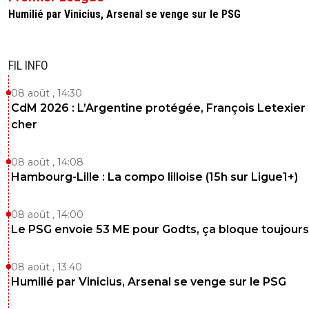
Humilié par Vinicius, Arsenal se venge sur le PSG
FIL INFO
08 août , 14:30
CdM 2026 : L’Argentine protégée, François Letexier 
cher
08 août , 14:08
Hambourg-Lille : La compo lilloise (15h sur Ligue1+)
08 août , 14:00
Le PSG envoie 53 ME pour Godts, ça bloque toujours
08 août , 13:40
Humilié par Vinicius, Arsenal se venge sur le PSG