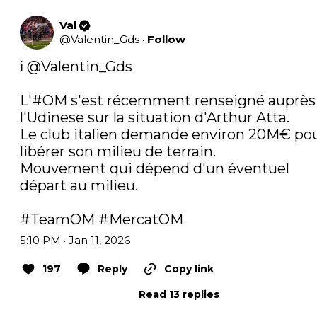
Val
@
Valentin_Gds
·
Follow
ℹ️ 
@Valentin_Gds
L'
#OM
 s'est récemment renseigné auprès 
l'Udinese sur la situation d'Arthur Atta.

Le club italien demande environ 20M€ pou
libérer son milieu de terrain.

Mouvement qui dépend d'un éventuel 
départ au milieu.

#TeamOM
#MercatOM
5:10 PM · Jan 11, 2026
197
Reply
Copy link
Read 13 replies