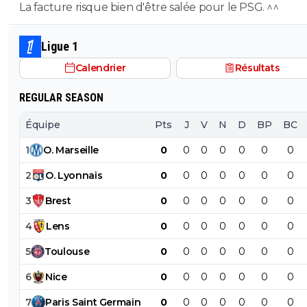
La facture risque bien d'être salée pour le PSG. ^^
Ligue 1
Calendrier
Résultats
REGULAR SEASON
Équipe
Pts
J
V
N
D
BP
BC
1
O
.
Marseille
0
0
0
0
0
0
0
2
O
.
Lyonnais
0
0
0
0
0
0
0
3
Brest
0
0
0
0
0
0
0
4
Lens
0
0
0
0
0
0
0
5
Toulouse
0
0
0
0
0
0
0
6
Nice
0
0
0
0
0
0
0
7
Paris
Saint
Germain
0
0
0
0
0
0
0