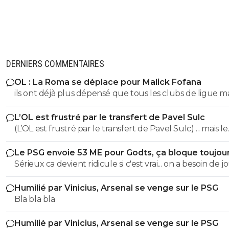
DERNIERS COMMENTAIRES
OL : La Roma se déplace pour Malick Fofana
ils ont déjà plus dépensé que tous les clubs de ligue 
réunis hors quatar.. ils veulent juste profitez au maxi
L’OL est frustré par le transfert de Pavel Sulc
des clubs qui sont beaucoup plus mal lotis qu'eux c'est 
(L’OL est frustré par le transfert de Pavel Sulc) ... mais le
du plus fort tout simplement..
public aussi commence a être frustré ... la vente de ces
Le PSG envoie 53 ME pour Godts, ça bloque toujou
"excellents" joueurs dont fait partie Pavel Sulc ... pour
Sérieux ca devient ridicule si c'est vrai... on a besoin de 
récupérer quoi ? qui? À un moment donné il faudra bi
pour la supercoupe ! sérieux a 5 ou 7M€ pres, go !!
arriver a construire dans le long terme... et avec , seul
Humilié par Vinicius, Arsenal se venge sur le PSG
avec , une équipe régulière ça finira par payer, mais là pour
Bla bla bla
l'instant, ???
Humilié par Vinicius, Arsenal se venge sur le PSG