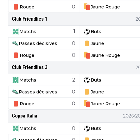
0
Rouge
Jaune
Rouge
Club Friendlies 1
2
1
Matchs
Buts
0
Passes décisives
Jaune
0
Rouge
Jaune
Rouge
Club Friendlies 3
2
2
Matchs
Buts
0
Passes décisives
Jaune
0
Rouge
Jaune
Rouge
Coppa Italia
2026/2
0
Matchs
Buts