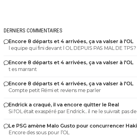
DERNIERS COMMENTAIRES
Encore 8 départs et 4 arrivées, ça va valser à l'OL
l equipe qui fini devant l OL DEPUIS PAS MAL DE TPS? lol. t
es tro malin toi
Encore 8 départs et 4 arrivées, ça va valser à l'OL
t es marrant
Encore 8 départs et 4 arrivées, ça va valser à l'OL
Compte petit Rémi et reviens me parler
Endrick a craqué, il va encore quitter le Real
Si l'OL était exaspéré par Endrick... il ne le suivrait pas de
près. Bref... Quand l'équipe sera complète... ce sera beaucoup
Le PSG amène Malo Gusto pour concurrencer Hak
mieux.
Encore des sous pour l’OL