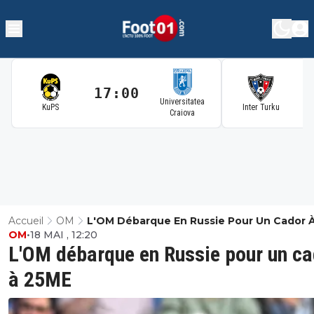
17:00
1
Universitatea
KuPS
Inter Turku
Craiova
Accueil
OM
L'OM Débarque En Russie Pour Un Cador 
OM
•
18 MAI , 12:20
25ME
L'OM débarque en Russie pour un ca
à 25ME