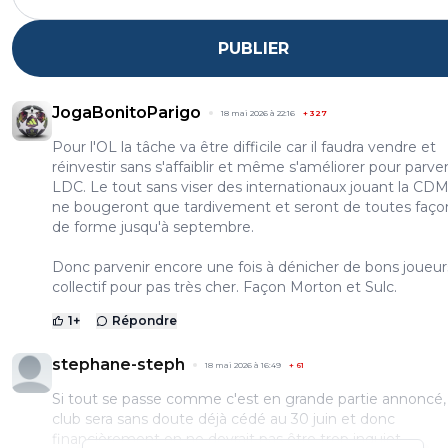
PUBLIER
JogaBonitoParigo
18 mai 2026 à 22:16
+
327
Pour l'OL la tâche va être difficile car il faudra vendre et
réinvestir sans s'affaiblir et même s'améliorer pour parven
LDC. Le tout sans viser des internationaux jouant la CDM 
ne bougeront que tardivement et seront de toutes faço
de forme jusqu'à septembre.
Donc parvenir encore une fois à dénicher de bons joueur
collectif pour pas très cher. Façon Morton et Sulc.
1
+
Répondre
stephane-steph
18 mai 2026 à 16:49
+
61
Si tout se passe comme c'est en grande partie annoncé, 
club sera sans doute déjà cédé au 30 juin et donc
financièrement on ne devrait pas être trop inquiet