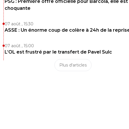
PSG : Première offre officielle pour Barcola, elle est
1
+
Répondre
choquante
DESURMON-ANTI-LYON
18 mai 2026 à 13:48
+
229
07 août , 15:30
Bon toi c vrai tout comprend tout
ASSE : Un énorme coup de colère à 24h de la repris
1
+
Répondre
07 août , 15:00
sergio33
18 mai 2026 à 13:49
+
1599
L’OL est frustré par le transfert de Pavel Sulc
En Français... ça donne quoi ? Mdr
Plus d'articles
1
+
Répondre
DouglasAlafraise
18 mai 2026 à 14:03
+
522
il t'as dit:c'est vrai ,tu as la science infuse,tu
comprends tout a tout.
1
+
Répondre