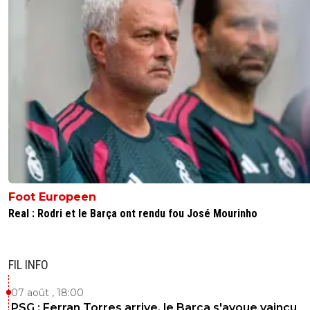
On va quoi qu'il arrive devoir vendre. A voir qui et pour
combien.
1
+
Répondre
DESURMON-ANTI-LYON
18 mai 2026 à 13:49
+
229
Souhaitons que Lyon se fasse éliminer en C1 au tour
préliminaire....ce club arroganrt qui se fout des autres aura
retour du bâton
3
+
Répondre
sergio33
18 mai 2026 à 13:08
+
1599
Foot Europeen
Foot01 qui ne comprend rien au Football. C'est triste qu
Real : Rodri et le Barça ont rendu fou José Mourinho
même !
Si le match entre l'OL et Lens avait été serré... je doute 
LOSC aurait laissé filer le match face à Auxerre.
FIL INFO
1
+
Répondre
07 août , 18:00
PSG : Ferran Torres arrive, le Barça s'avoue vaincu