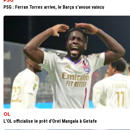
PSG
Et ça réduit encore la masse salariale
PSG : Ferran Torres arrive, le Barça s'avoue vaincu
0
+
Répondre
sergio33
18 mai 2026 à 17:59
+
1599
Qu'est ce que tu racontes ?
L'OL a plus les moyens que tu ne le penses !
Il ne faut pas croire à toutes les conneries qui sont
par Foot01 et ses potes. ^^
0
+
Répondre
Ouatelse
18 mai 2026 à 18:14
+
257
Fofana, Nuamah, sans temps de jeu cette saison,
parait complexe d'envisager leurs transferts cet ét
côté doit être bien basse.
OL
0
+
Répondre
L'OL officialise le prêt d'Orel Mangala à Getafe
api-dombiste
18 mai 2026 à 20:07
+
81