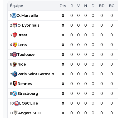
Équipe
Pts
J
V
N
D
BP
BC
1
O
.
Marseille
0
0
0
0
0
0
0
2
O
.
Lyonnais
0
0
0
0
0
0
0
3
Brest
0
0
0
0
0
0
0
4
Lens
0
0
0
0
0
0
0
5
Toulouse
0
0
0
0
0
0
0
6
Nice
0
0
0
0
0
0
0
7
Paris
Saint
Germain
0
0
0
0
0
0
0
8
Rennes
0
0
0
0
0
0
0
9
Strasbourg
0
0
0
0
0
0
0
10
LOSC
Lille
0
0
0
0
0
0
0
11
Angers
SCO
0
0
0
0
0
0
0