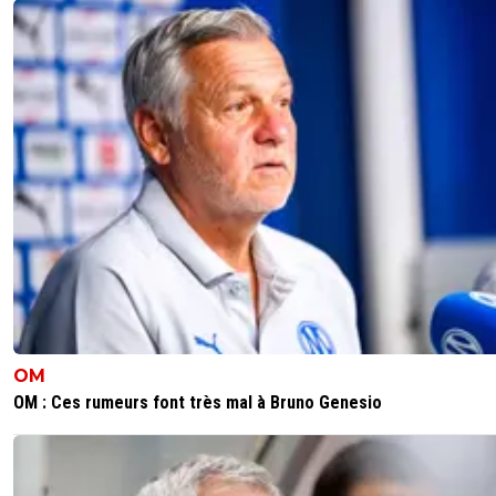
Si on peux laisser un peu plus de temps à Narthey
notamment! Dans les années 2000 tu aurais posté
même type de message avec dans la liste un cert
Juninho!
3
+
Répondre
kirkyoyo-gandalf-le-rose
18 mai 2026 à 16:31
+
423
on va se baser sur nos jeunes, merah, himbert, moreira. 
vendre tout ceux qui auront une belle offre. préparez vo
perdre morton, sulc,fofana, niakhate and co les gones
0
+
Répondre
MajorTom
18 mai 2026 à 15:01
+
385
OM
OM : Ces rumeurs font très mal à Bruno Genesio
Bon, Faudra voir comment on s'en sort de ce coté. MLJ va
encore nous sortir des surprises de son chapeau ? Certai
jeunes ont pas mal joué et montrés de belles choses. j'a
bien revoir Himbert avec plus de matchs. on en a deux ou
autres qui attendent derrière...