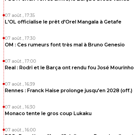
DESURMON-ANTI-LYON
18 mai 2026 à 13:25
+
229
Sois plus concis
07 août , 17:35
L'OL officialise le prêt d'Orel Mangala à Getafe
1
+
Répondre
saammm
18 mai 2026 à 13:28
+
544
07 août , 17:30
C'est une troll ...
OM : Ces rumeurs font très mal à Bruno Genesio
Ne lui en demande pas trop non plus il va beu
0
+
Répondre
07 août , 17:00
Real : Rodri et le Barça ont rendu fou José Mourinho
sergio33
18 mai 2026 à 13:32
+
1599
Je vois que tu es toujours aussi con ! Mdr
07 août , 16:39
Rennes : Franck Haise prolonge jusqu'en 2028 (off.)
On peut croire que tu puisses le faire exprès... ma
je pense que non. ^^
07 août , 16:30
1
+
Répondre
Monaco tente le gros coup Lukaku
DouglasAlafraise
18 mai 2026 à 14:02
+
522
07 août , 16:00
Allons allons rémi,surveilles ton langage !!