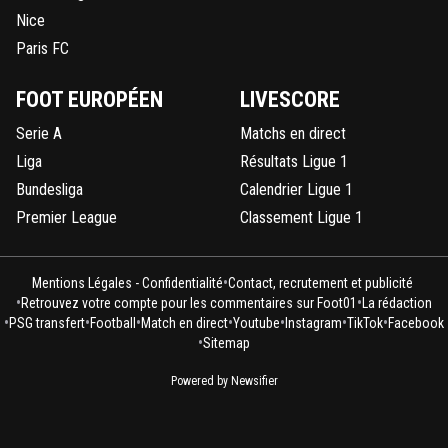
Nice
Paris FC
FOOT EUROPÉEN
LIVESCORE
Serie A
Matchs en direct
Liga
Résultats Ligue 1
Bundesliga
Calendrier Ligue 1
Premier League
Classement Ligue 1
•
Mentions Légales - Confidentialité
Contact, recrutement et publicité
•
•
Retrouvez votre compte pour les commentaires sur Foot01
La rédaction
•
•
•
•
•
•
•
PSG transfert
Football
Match en direct
Youtube
Instagram
TikTok
Facebook
•
Sitemap
Powered by Newsifier