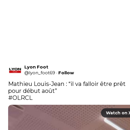
Lyon Foot
@
lyon_foot69
·
Follow
Mathieu Louis-Jean : “il va falloir être prêt 
#OLRCL
Watch on 