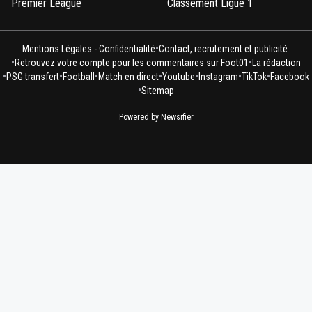
Premier League
Classement Ligue 1
•
Mentions Légales - Confidentialité
Contact, recrutement et publicité
•
•
Retrouvez votre compte pour les commentaires sur Foot01
La rédaction
•
•
•
•
•
•
•
PSG transfert
Football
Match en direct
Youtube
Instagram
TikTok
Facebook
•
Sitemap
Powered by Newsifier