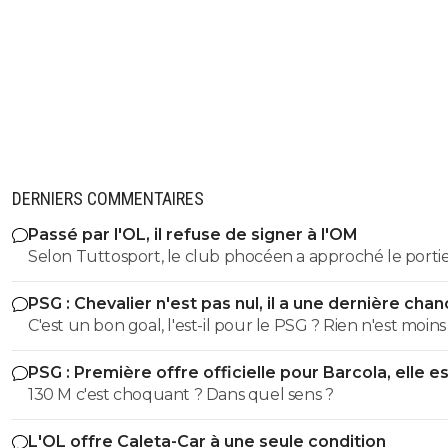
DERNIERS COMMENTAIRES
Passé par l'OL, il refuse de signer à l'OM
Selon Tuttosport, le club phocéen a approché le porti
Leeds ces derniers jours afin de sonder son intérêt pou
PSG : Chevalier n'est pas nul, il a une dernière cha
arrivée en Provence., y a pas que des sites pourris, tous 
C'est un bon goal, l'est-il pour le PSG ? Rien n'est moins 
sites de foot relayent cette info.
ferait le bonheur ailleurs le PSG est devenu trop
PSG : Première offre officielle pour Barcola, elle e
IMPORTANT pour lui le PSG est peut être le futur Réal
choquante
130 M c'est choquant ? Dans quel sens ?
Madrid
L'OL offre Caleta-Car à une seule condition