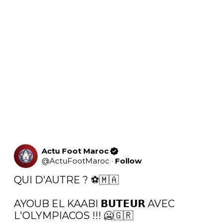
Actu Foot Maroc
@
ActuFootMaroc
·
Follow
QUI D'AUTRE ? ⚽🇲🇦

AYOUB EL KAABI 𝗕𝗨𝗧𝗘𝗨𝗥 AVEC 
L'OLYMPIACOS !!! 🥶🇬🇷 