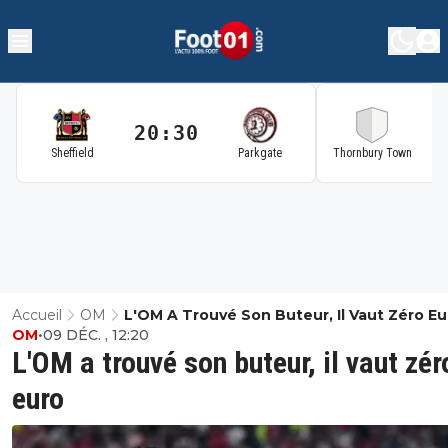
20:30
2
Sheffield
Parkgate
Thornbury Town
Accueil
OM
L'OM A Trouvé Son Buteur, Il Vaut Zéro Eu
OM
•
09 DÉC. , 12:20
L'OM a trouvé son buteur, il vaut zér
euro