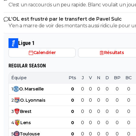
C'est un raccourcis un peu rapide. Blanc voulait un joueur
du Betis dont j'ai oublié le nom, et on a recruté sa doubl
L’OL est frustré par le transfert de Pavel Sulc
Y'en a marre de voir des montants aussi ridicule pour u
joueur comme Pavel! Donc Vaz (par exemple) a été v
30 M€ à la Roma sans n'avoir jamais rien montré et Pave
Ligue 1
a réalisé une saison exceptionnelle ne partirai QUE pou
Calendrier
Résultats
M€ ! Il en vaut le double, faites vous respecter franche
A chaque fois c'est pareil ! En quoi un Diomandé vaut 1
REGULAR SEASON
Soit un club aligne 45-50 L€ soit il reste.. Arrêtez de vou
arnaquer
Équipe
Pts
J
V
N
D
BP
BC
1
O
.
Marseille
0
0
0
0
0
0
0
2
O
.
Lyonnais
0
0
0
0
0
0
0
3
Brest
0
0
0
0
0
0
0
4
Lens
0
0
0
0
0
0
0
5
Toulouse
0
0
0
0
0
0
0