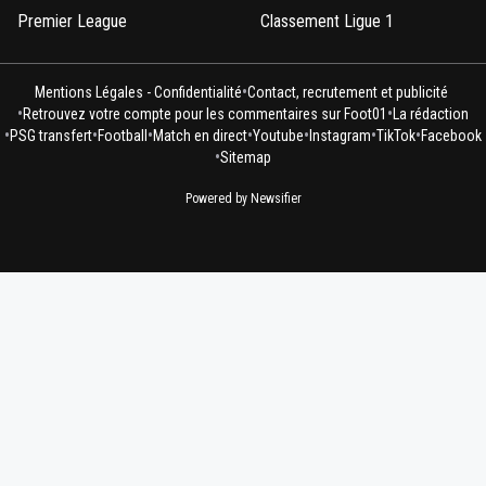
Premier League
Classement Ligue 1
•
Mentions Légales - Confidentialité
Contact, recrutement et publicité
•
•
Retrouvez votre compte pour les commentaires sur Foot01
La rédaction
•
•
•
•
•
•
•
PSG transfert
Football
Match en direct
Youtube
Instagram
TikTok
Facebook
•
Sitemap
Powered by Newsifier