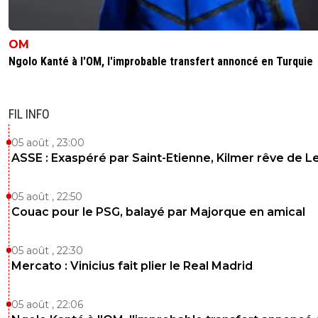
OM
Ngolo Kanté à l'OM, l'improbable transfert annoncé en Turquie
FIL INFO
05 août , 23:00
ASSE : Exaspéré par Saint-Etienne, Kilmer rêve de L
05 août , 22:50
Couac pour le PSG, balayé par Majorque en amical
05 août , 22:30
Mercato : Vinicius fait plier le Real Madrid
05 août , 22:06