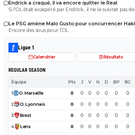
Endrick a craqué, il va encore quitter le Real
Si l'OL était exaspéré par Endrick... il ne le suivrait pas de
près. Bref... Quand l'équipe sera complète... ce sera beaucoup
Le PSG amène Malo Gusto pour concurrencer Hak
mieux.
Encore des sous pour l’OL
Ligue 1
Calendrier
Résultats
REGULAR SEASON
Équipe
Pts
J
V
N
D
BP
BC
1
O
.
Marseille
0
0
0
0
0
0
0
2
O
.
Lyonnais
0
0
0
0
0
0
0
3
Brest
0
0
0
0
0
0
0
4
Lens
0
0
0
0
0
0
0