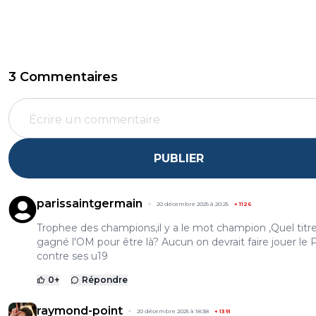
3 Commentaires
PUBLIER
parissaintgermain
20 décembre 2025 à 20:25
+
1126
Trophee des champions,il y a le mot champion ,Quel titre
gagné l'OM pour être là? Aucun on devrait faire jouer le
contre ses u19
0
+
Répondre
raymond-point
20 décembre 2025 à 18:38
+
1391