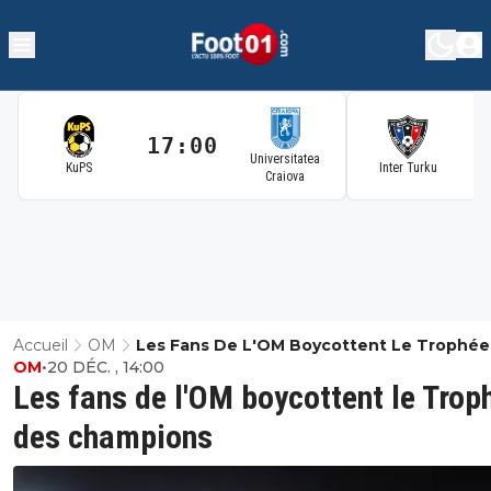
17:00
1
Universitatea
KuPS
Inter Turku
Craiova
Accueil
OM
Les Fans De L'OM Boycottent Le Trophée
OM
•
20 DÉC. , 14:00
Champions
Les fans de l'OM boycottent le Trop
des champions