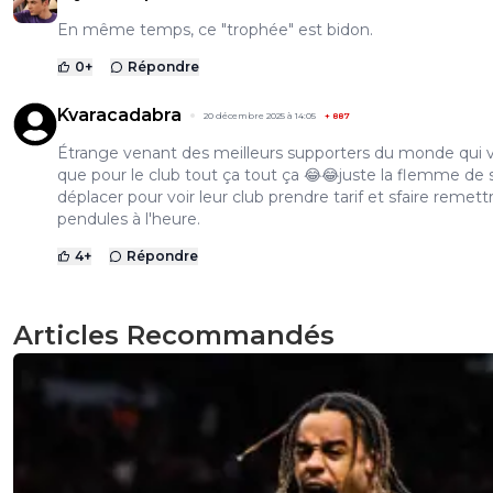
En même temps, ce "trophée" est bidon.
0
+
Répondre
Kvaracadabra
20 décembre 2025 à 14:05
+
887
Étrange venant des meilleurs supporters du monde qui 
que pour le club tout ça tout ça 😂😂juste la flemme de 
déplacer pour voir leur club prendre tarif et sfaire remettr
pendules à l'heure.
4
+
Répondre
Articles Recommandés