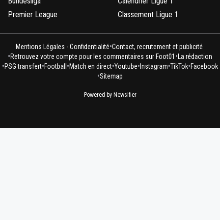
Bundesliga
Calendrier Ligue 1
Premier League
Classement Ligue 1
•
Mentions Légales - Confidentialité
Contact, recrutement et publicité
•
•
Retrouvez votre compte pour les commentaires sur Foot01
La rédaction
•
•
•
•
•
•
•
PSG transfert
Football
Match en direct
Youtube
Instagram
TikTok
Facebook
•
Sitemap
Powered by Newsifier