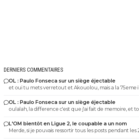
DERNIERS COMMENTAIRES
OL : Paulo Fonseca sur un siège éjectable
et oui tu mets verretout et Akouolou, mais a la 75eme i
sont plus sur le terrain et tu es en position de qualifié
OL : Paulo Fonseca sur un siège éjectable
oulalah, la difference c'est que j'ai fait de memoire, et to
été vérifier. 55eme donc 35 au lieu de 25, et 19eme don
L'OM bientôt en Ligue 2, le coupable a un nom
au lieu de 75, quel mensonge. Avocat, tu serais commis
Merde, si je pouvais ressortir tous les posts pendant les 
d'office, un avocat à 2 balles. Et en plus ce n'est pas si f
dernieres années ou je denoncais cet imposteur ... et le
puisqu'au retour il y a eu 7 min de temps additionel d