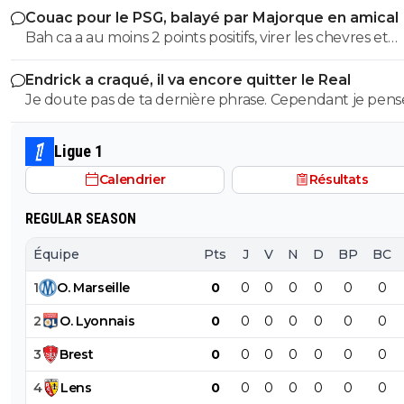
Couac pour le PSG, balayé par Majorque en amical
insultes de ses groupies qui voulaient me faire avaler sa
a joué 78 min à 10 Et encore une fois rien a voir de jouer
Bah ca a au moins 2 points positifs, virer les chevres et
semence comme eux ...
quand tu dois ne pas encaisser ou que tu dois marquer. Mais
démeloniser les autres, c’est plutot bien vu.
ça tu ne peux pas comprendre puisque tu n'as jamais m
Endrick a craqué, il va encore quitter le Real
pieds sur un terrain
Je doute pas de ta dernière phrase. Cependant je pense
qu'on a d'autres problèmes en ce moment que ca.
Ligue 1
Calendrier
Résultats
REGULAR SEASON
Équipe
Pts
J
V
N
D
BP
BC
1
O
.
Marseille
0
0
0
0
0
0
0
2
O
.
Lyonnais
0
0
0
0
0
0
0
3
Brest
0
0
0
0
0
0
0
4
Lens
0
0
0
0
0
0
0