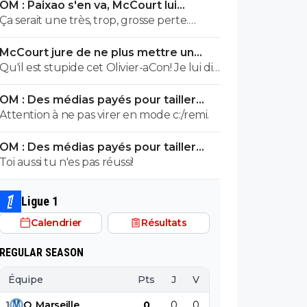
OM : Paixao s'en va, McCourt lui
aimerait voir partir. Et pour cause... Après
montre la sortie
Ça serait une très, trop, grosse perte.
chaque cas est particulier mais quitte à
Surtout pour y mettre Gouiri, que j'aime
brader, autant brader des Kondogbia,
McCourt jure de ne plus mettre un
pourtant bien. Mais à choisir, aucune
Harit, Moumbagna et autres Gomes, et
euro à l’OM
Qu'il est stupide cet Olivier-aCon! Je lui dis
hésitation, c'est Paixao tous les jours.
dans une moindre mesure ceux qui
que je ne lis pas ses commentaires puérils
veulent partir comme Hojbjerg.
OM : Des médias payés pour tailler
avec des émojis et il continue de me
l’OL, McCourt accusé
Attention à ne pas virer en mode c:/remi.
répondre avec ses petites images de
gogol. Ça prouve bien ce que je dis, on voit
OM : Des médias payés pour tailler
tout de suite qu'on a affaire à un teubé.^^
l’OL, McCourt accusé
Toi aussi tu n'es pas réussi!
Ligue 1
Calendrier
Résultats
REGULAR SEASON
Équipe
Pts
J
V
N
D
BP
B
1
O
.
Marseille
0
0
0
0
0
0