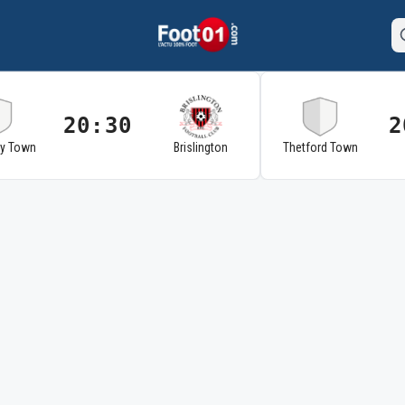
20:30
2
ry Town
Brislington
Thetford Town