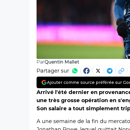
Quentin Mallet
Par
Partager sur
Ajouter comme source préférée sur Go
Arrivé l'été dernier en provenanc
une très grosse opération en s'e
Son salaire a tout simplement trip
A une semaine de la fin du mercato e
Jonathan Rowe, lequel quittait Norw