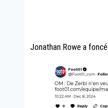
Jonathan Rowe a foncé s
Foot01
@
Foot01_com
·
Foll
foot01.com/equipe/ma
10:22 AM · Dec 8, 2024
0
Reply
Copy