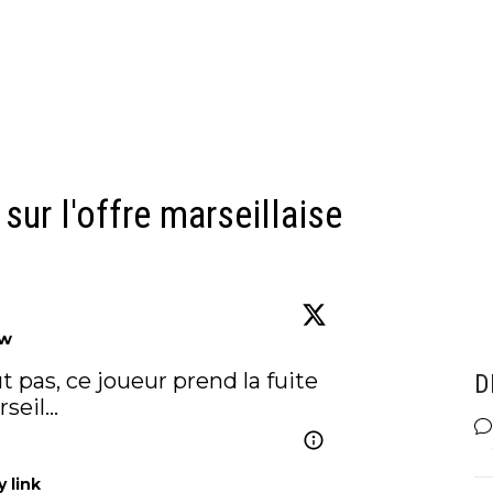
ur l'offre marseillaise
ow
OM : De Zerbi n'en veut pas, ce joueur prend la fuite 
D
rseil…
 link