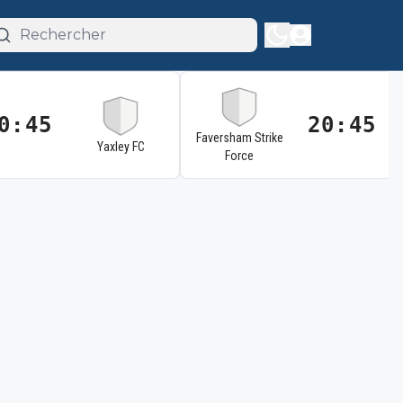
0:45
20:45
Faversham Strike
Yaxley FC
Force