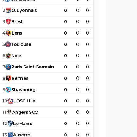
2
O
.
Lyonnais
0
0
0
0
0
0
3
Brest
0
0
0
0
0
0
4
Lens
0
0
0
0
0
0
5
Toulouse
0
0
0
0
0
0
6
Nice
0
0
0
0
0
0
7
Paris
Saint
Germain
0
0
0
0
0
0
8
Rennes
0
0
0
0
0
0
9
Strasbourg
0
0
0
0
0
0
10
LOSC
Lille
0
0
0
0
0
0
11
Angers
SCO
0
0
0
0
0
0
12
Le
Havre
0
0
0
0
0
0
13
Auxerre
0
0
0
0
0
0