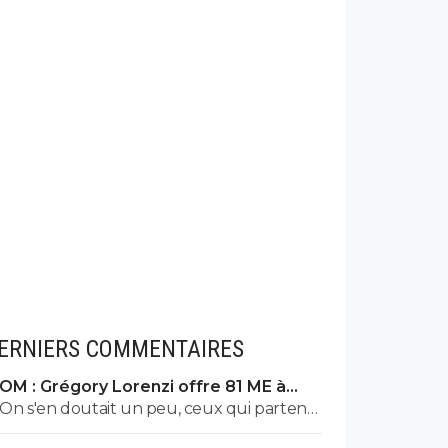
ERNIERS COMMENTAIRES
OM : Grégory Lorenzi offre 81 ME à
Frank McCourt
On s'en doutait un peu, ceux qui partent
ne sont pas nécessairement ceux qu'on