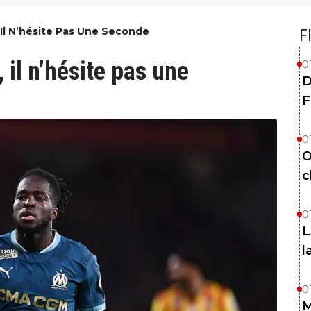
 Il N’hésite Pas Une Seconde
F
, il n’hésite pas une
0
D
F
0
O
c
0
L
l
0
M