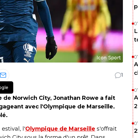
p
0
L
t
0
A
c
1
ogle
0
A
e de Norwich City, Jonathan Rowe a fait
2
ngageant avec l'Olympique de Marseille.
lé.
0
stival, l'
Olympique de Marseille
s'offrait
2
ich City sous la forme d'un prêt. Dans