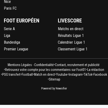
Nice
Paris FC
FOOT EUROPÉEN
LIVESCORE
Serie A
Matchs en direct
Liga
Résultats Ligue 1
Bundesliga
Calendrier Ligue 1
Premier League
Classement Ligue 1
•
Mentions Légales - Confidentialité
Contact, recrutement et publicité
•
•
Retrouvez votre compte pour les commentaires sur Foot01
La rédaction
•
•
•
•
•
•
•
PSG transfert
Football
Match en direct
Youtube
Instagram
TikTok
Facebook
•
Sitemap
Powered by Newsifier