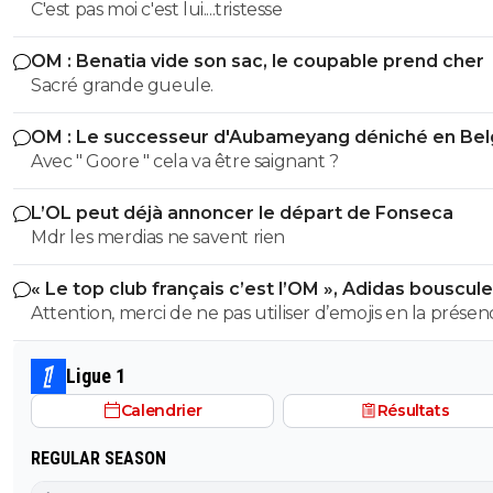
C'est pas moi c'est lui....tristesse
OM : Benatia vide son sac, le coupable prend cher
Sacré grande gueule.
OM : Le successeur d'Aubameyang déniché en Bel
Avec " Goore " cela va être saignant ?
L’OL peut déjà annoncer le départ de Fonseca
Mdr les merdias ne savent rien
« Le top club français c’est l’OM », Adidas bouscule
PSG
Attention, merci de ne pas utiliser d’emojis en la prése
Raymond Q qui a un traumatisme de l enfance lié à ces
derniers; pour le soutenir, vous pouvez adhérer à son
Ligue 1
association se prétendant faire partie d’une « élite » litté
Calendrier
Résultats
se refusant catégoriquement l utilisation d emojis bien 
populaire à son goût et surtout incompréhensible pou
REGULAR SEASON
gros globes oculaires de sardine. Cordialement.