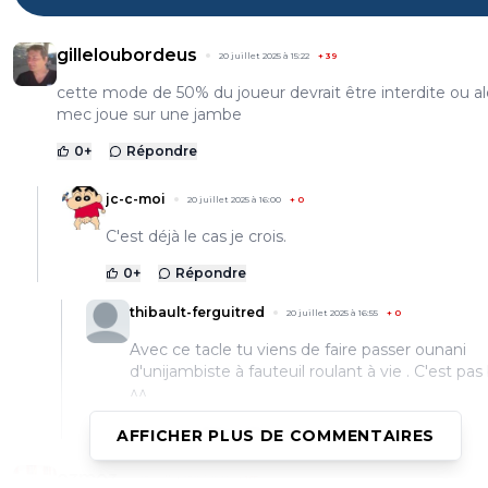
gilleloubordeus
20 juillet 2025 à 15:22
+
39
cette mode de 50% du joueur devrait être interdite ou al
mec joue sur une jambe
0
+
Répondre
jc-c-moi
20 juillet 2025 à 16:00
+
0
C'est déjà le cas je crois.
0
+
Répondre
thibault-ferguitred
20 juillet 2025 à 16:55
+
0
Avec ce tacle tu viens de faire passer ounani
d'unijambiste à fauteuil roulant à vie . C'est pas
^^
0
+
Répondre
AFFICHER PLUS DE COMMENTAIRES
ozmoz
20 juillet 2025 à 15:13
+
165