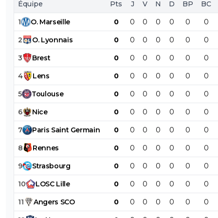
Équipe
Pts
J
V
N
D
BP
BC
1
O
.
Marseille
0
0
0
0
0
0
0
2
O
.
Lyonnais
0
0
0
0
0
0
0
3
Brest
0
0
0
0
0
0
0
4
Lens
0
0
0
0
0
0
0
5
Toulouse
0
0
0
0
0
0
0
6
Nice
0
0
0
0
0
0
0
7
Paris
Saint
Germain
0
0
0
0
0
0
0
8
Rennes
0
0
0
0
0
0
0
9
Strasbourg
0
0
0
0
0
0
0
10
LOSC
Lille
0
0
0
0
0
0
0
11
Angers
SCO
0
0
0
0
0
0
0