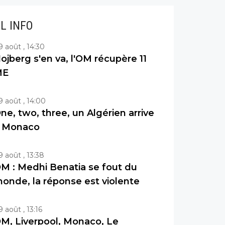
IL INFO
9 août , 14:30
ojberg s'en va, l'OM récupère 11
ME
9 août , 14:00
ne, two, three, un Algérien arrive
 Monaco
9 août , 13:38
M : Medhi Benatia se fout du
onde, la réponse est violente
9 août , 13:16
M, Liverpool, Monaco, Le