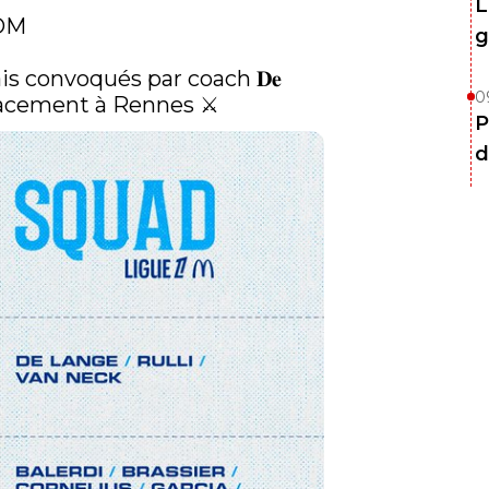
L
OM
g
lais convoqués par coach 𝐃𝐞 
0
déplacement à Rennes ⚔️ 
P
d