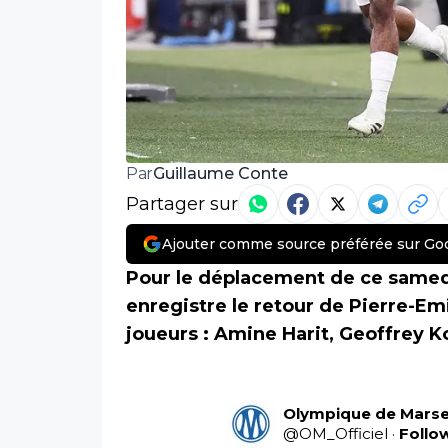
Guillaume Conte
Par
Partager sur
Ajouter comme source préférée sur Go
Pour le déplacement de ce samedi
enregistre le retour de Pierre-Emi
joueurs : Amine Harit, Geoffrey 
Olympique de Marsei
@
OM_Officiel
·
Follo