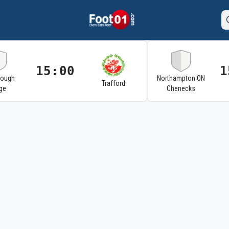
15:00
1
rough
Northampton ON
Trafford
ge
Chenecks