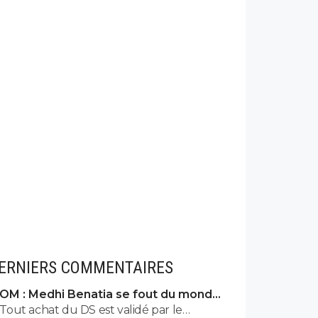
ERNIERS COMMENTAIRES
OM : Medhi Benatia se fout du monde,
la réponse est violente
Tout achat du DS est validé par le