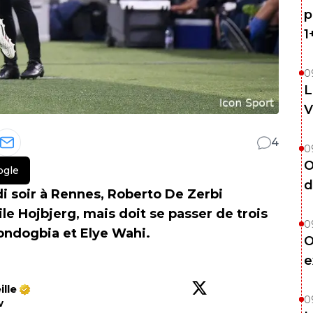
p
1
0
L
V
4
0
O
ogle
d
 soir à Rennes, Roberto De Zerbi
le Hojbjerg, mais doit se passer de trois
0
Kondogbia et Elye Wahi.
O
e
lle
0
w