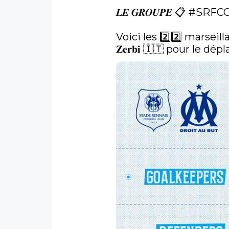
𝑳𝑬 𝑮𝑹𝑶𝑼𝑷𝑬 📋 
#SRFC
Voici les 2️⃣2️⃣ marseil
𝐙𝐞𝐫𝐛𝐢 🇮🇹 pour le 