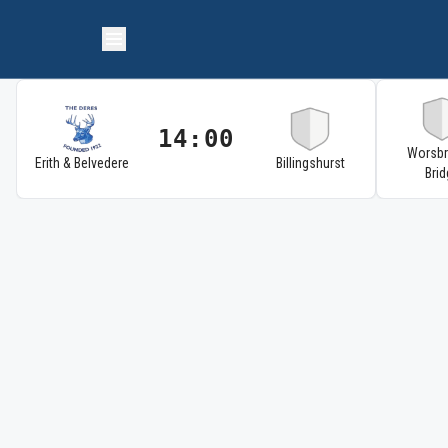
14:00
Worsb
Erith & Belvedere
Billingshurst
Brid