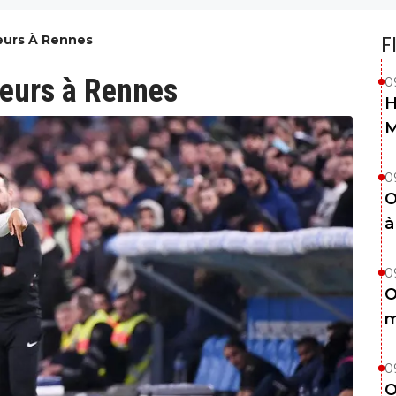
eurs À Rennes
F
ueurs à Rennes
0
H
0
O
à
0
O
m
0
O