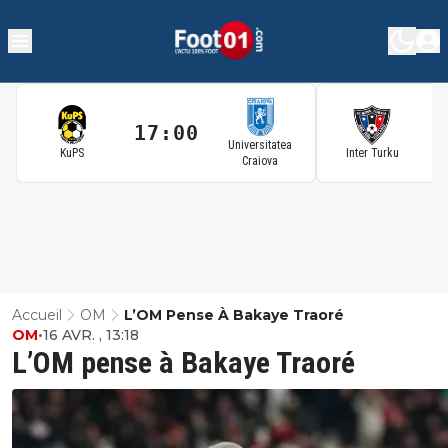
17:00
1
Universitatea
KuPS
Inter Turku
Craiova
Accueil
OM
L’OM Pense À Bakaye Traoré
OM
•
16 AVR. , 13:18
L’OM pense à Bakaye Traoré