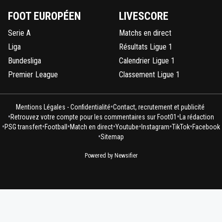
FOOT EUROPÉEN
LIVESCORE
Serie A
Matchs en direct
Liga
Résultats Ligue 1
Bundesliga
Calendrier Ligue 1
Premier League
Classement Ligue 1
•
Mentions Légales - Confidentialité
Contact, recrutement et publicité
•
•
Retrouvez votre compte pour les commentaires sur Foot01
La rédaction
•
•
•
•
•
•
•
PSG transfert
Football
Match en direct
Youtube
Instagram
TikTok
Facebook
•
Sitemap
Powered by Newsifier