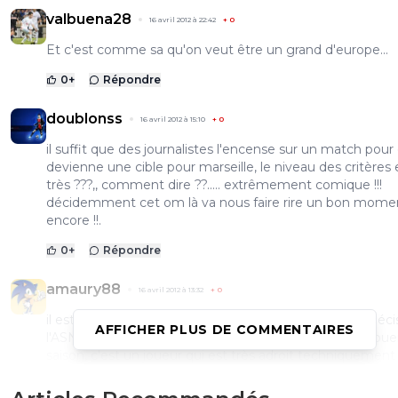
valbuena28
16 avril 2012 à 22:42
+
0
Et c'est comme sa qu'on veut être un grand d'europe...
0
+
Répondre
doublonss
16 avril 2012 à 15:10
+
0
il suffit que des journalistes l'encense sur un match pour q
devienne une cible pour marseille, le niveau des critères 
très ???,, comment dire ??..... extrêmement comique !!!
décidemment cet om là va nous faire rire un bon mome
encore !!.
0
+
Répondre
amaury88
16 avril 2012 à 13:32
+
0
il est quand même devenu la plaque tournante très déci
AFFICHER PLUS DE COMMENTAIRES
l'ASNL depuis leur regain de forme et pour l'avoir vu joue
saison, c'est un joueur qui est très adroit techniquement
assez polyvalent