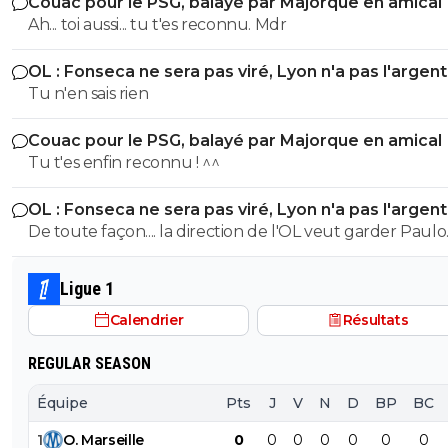
Couac pour le PSG, balayé par Majorque en amical
Ah... toi aussi... tu t'es reconnu. Mdr
OL : Fonseca ne sera pas viré, Lyon n'a pas l'argen
le faire
Tu n'en sais rien
Couac pour le PSG, balayé par Majorque en amical
Tu t'es enfin reconnu ! ^^
OL : Fonseca ne sera pas viré, Lyon n'a pas l'argen
le faire
De toute façon.... la direction de l'OL veut garder Paulo
Fonseca... et elle a bien raison.
Ligue 1
Calendrier
Résultats
REGULAR SEASON
Équipe
Pts
J
V
N
D
BP
BC
1
O
.
Marseille
0
0
0
0
0
0
0