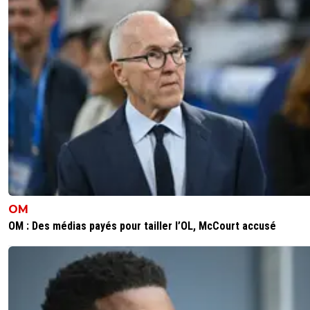
avec gerets il y a eu la ldc etc.... mais bon vu les
finances actuellement(ce qui n était pas le cas
car il n y avait pas encore la crise financière) en
générale,le club va avoir du mal a s en remettr
sportivement sauf si ils ne perdent pas plusieur
cadres d un coup.
0
+
Répondre
OM
OM : Des médias payés pour tailler l’OL, McCourt accusé