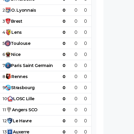
2
O
.
Lyonnais
0
0
0
0
0
0
3
Brest
0
0
0
0
0
0
4
Lens
0
0
0
0
0
0
5
Toulouse
0
0
0
0
0
0
6
Nice
0
0
0
0
0
0
7
Paris
Saint
Germain
0
0
0
0
0
0
8
Rennes
0
0
0
0
0
0
9
Strasbourg
0
0
0
0
0
0
10
LOSC
Lille
0
0
0
0
0
0
11
Angers
SCO
0
0
0
0
0
0
12
Le
Havre
0
0
0
0
0
0
13
Auxerre
0
0
0
0
0
0