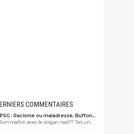
ERNIERS COMMENTAIRES
PSG : Racisme ou maladresse, Buffon
écarte Suzuki
Son maillot avec le slogan nazi?? Tes un
drôle toi espece de benêt va.. cetait pas