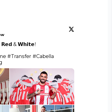
ow
𝗱 & 𝗪𝗵𝗶𝘁𝗲! 

me
#Transfer
#Cabella
 ​ 
g