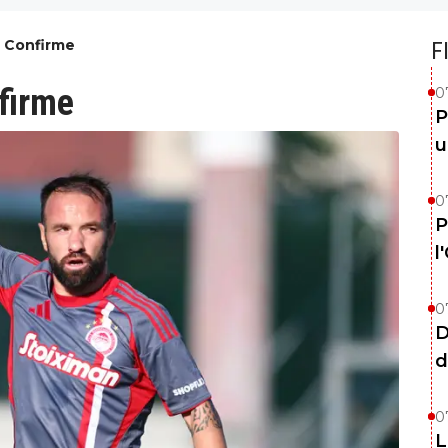
a Confirme
F
firme
0
P
u
0
P
l
0
D
d
0
L