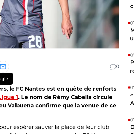
c
0
M
u
0
P
0
r
ogle
0
rs, le FC Nantes est en quête de renforts
«
Ligue 1
. Le nom de Rémy Cabella circule
A
eu Valbuena confirme que la venue de ce
0
pour espérer sauver la place de leur club
D