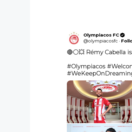
Olympiacos FC
@
olympiacosfc
·
Foll
🔴⚪💥 Rémy Cabella is 𝗥𝗲
#Olympiacos
#Welco
#WeKeepOnDreamin