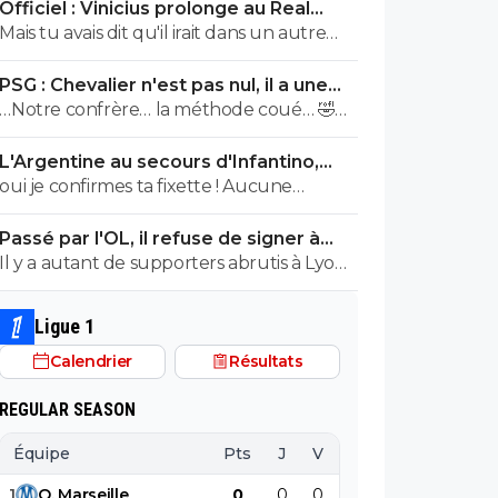
Officiel : Vinicius prolonge au Real
un maillot mais un tee shirt espece
jusqu’en 2032
Mais tu avais dit qu'il irait dans un autre
d'ignorant quand on sait pas on ferme sa
club qu'Arsenal.
sale gueule
PSG : Chevalier n'est pas nul, il a une
dernière chance
…Notre confrère… la méthode coué… 🤣🤣
🇵🇹🇧🇷🇫🇷🇺🇦
L'Argentine au secours d'Infantino,
tout s'explique
oui je confirmes ta fixette ! Aucune
condamnation à ce jour, ca te parle pas la
Passé par l'OL, il refuse de signer à
présomption d'innocence abruti?
l'OM
Il y a autant de supporters abrutis à Lyon
qu'à Marseille
Ligue 1
Calendrier
Résultats
REGULAR SEASON
Équipe
Pts
J
V
N
D
BP
B
1
O
.
Marseille
0
0
0
0
0
0