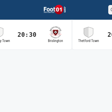
20:30
2
ry Town
Brislington
Thetford Town