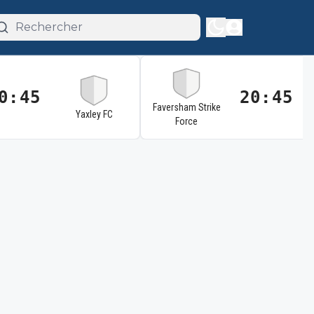
0:45
20:45
Faversham Strike
Yaxley FC
Force