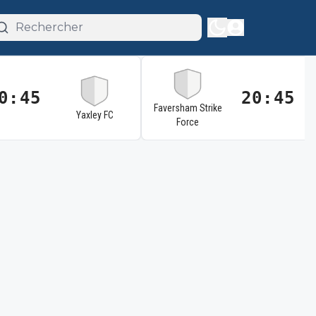
0:45
20:45
Faversham Strike
Yaxley FC
Force