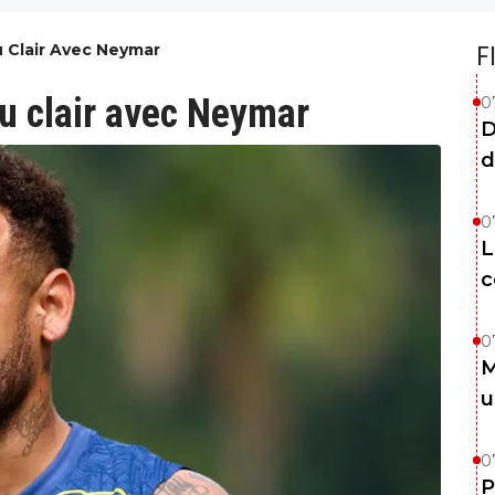
 Clair Avec Neymar
F
u clair avec Neymar
0
D
d
0
L
c
0
M
u
0
P