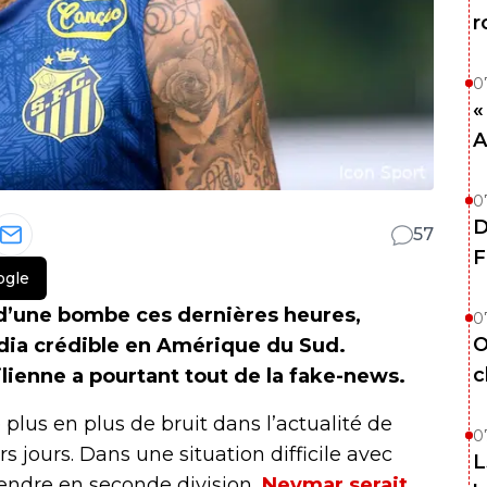
r
0
«
A
0
D
57
F
ogle
t d’une bombe ces dernières heures,
0
O
édia crédible en Amérique du Sud.
c
silienne a pourtant tout de la fake-news.
 plus en plus de bruit dans l’actualité de
0
s jours. Dans une situation difficile avec
L
cendre en seconde division,
Neymar serait