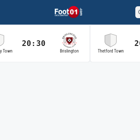
20:30
2
ry Town
Brislington
Thetford Town