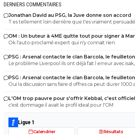
DERNIERS COMMENTAIRES
Jonathan David au PSG, la Juve donne son accord
T es tellement loin derrière que t'es vraiment persuadé
etre premier...^^ T'as lu l article ?
OM : Un buteur à 4ME quitte tout pour signer à Mar
Ok l'auto-proclamé expert qui n'y connait rien.
PSG : Arsenal contacte le clan Barcola, le feuilleton
relancé
Le problème Liverpool ils ont déjà fait l erreur avec isak, 
feront plus la même erreur, surtout que Slot est plus la , i
PSG : Arsenal contacte le clan Barcola, le feuilleton
feront plus la même erreur
relancé
Oui la discussion sans faire d offres ca peut durer 1000 a
ils veulent, la discussion ne veut rien dire
L'OM trop pauvre pour s'offrir Kebbal, c'est officie
c'est dommage il avait le profil ideal pour l'OM
Ligue 1
Calendrier
Résultats