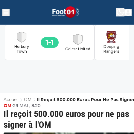
1
1
Horbury
Deeping
Golcar United
Town
Rangers
Accueil
OM
Il Reçoit 500.000 Euros Pour Ne Pas Signe
OM
•
29 MAI , 8:20
L'OM
Il reçoit 500.000 euros pour ne pas
signer à l'OM