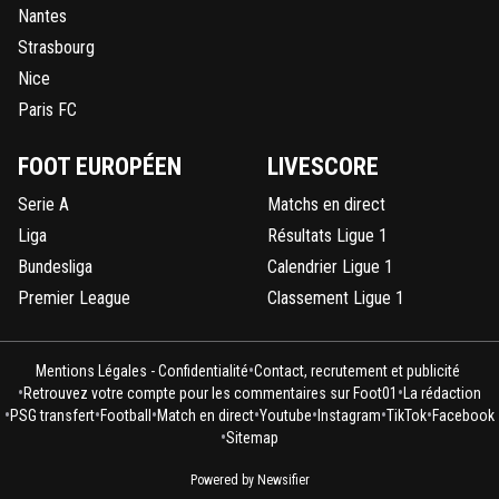
Nantes
Strasbourg
Nice
Paris FC
FOOT EUROPÉEN
LIVESCORE
Serie A
Matchs en direct
Liga
Résultats Ligue 1
Bundesliga
Calendrier Ligue 1
Premier League
Classement Ligue 1
•
Mentions Légales - Confidentialité
Contact, recrutement et publicité
•
•
Retrouvez votre compte pour les commentaires sur Foot01
La rédaction
•
•
•
•
•
•
•
PSG transfert
Football
Match en direct
Youtube
Instagram
TikTok
Facebook
•
Sitemap
Powered by Newsifier