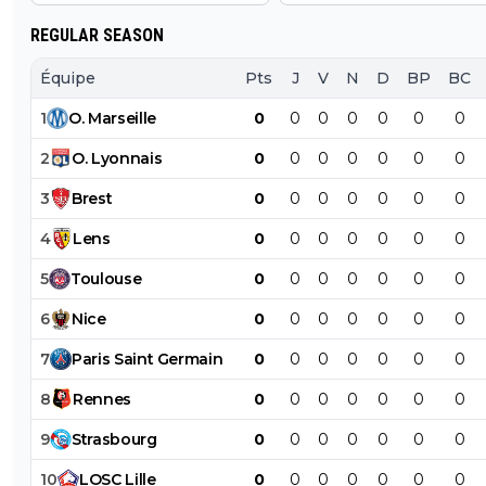
REGULAR SEASON
Équipe
Pts
J
V
N
D
BP
BC
1
O
.
Marseille
0
0
0
0
0
0
0
2
O
.
Lyonnais
0
0
0
0
0
0
0
3
Brest
0
0
0
0
0
0
0
4
Lens
0
0
0
0
0
0
0
5
Toulouse
0
0
0
0
0
0
0
6
Nice
0
0
0
0
0
0
0
7
Paris
Saint
Germain
0
0
0
0
0
0
0
8
Rennes
0
0
0
0
0
0
0
9
Strasbourg
0
0
0
0
0
0
0
10
LOSC
Lille
0
0
0
0
0
0
0