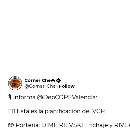
Córner Che🦇
@
Corner_Che
·
Follow
🎙️ Informa 
@DepCOPEValencia
:

👇🏽 Esta es la planificación del VCF:

🧤 Portería: DIMITRIEVSKI + fichaje y RIVER