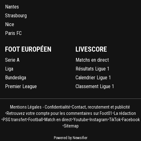
Nantes
Strasbourg
Nice
Paris FC
FOOT EUROPÉEN
LIVESCORE
Serie A
Matchs en direct
Liga
Résultats Ligue 1
Bundesliga
Calendrier Ligue 1
Premier League
Classement Ligue 1
•
Mentions Légales - Confidentialité
Contact, recrutement et publicité
•
•
Retrouvez votre compte pour les commentaires sur Foot01
La rédaction
•
•
•
•
•
•
•
PSG transfert
Football
Match en direct
Youtube
Instagram
TikTok
Facebook
•
Sitemap
Powered by Newsifier