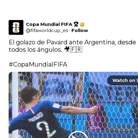
Copa Mundial FIFA 🏆
@
fifaworldcup_es
·
Follow
El golazo de Pavard ante Argentina, desde 
todos los ángulos. 🎥🇫🇷

#CopaMundialFIFA
Watch on 