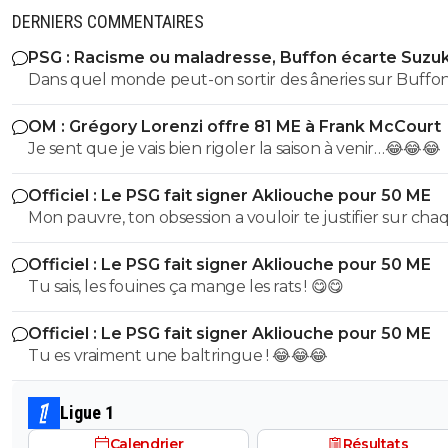
DERNIERS COMMENTAIRES
PSG : Racisme ou maladresse, Buffon écarte Suzuk
Dans quel monde peut-on sortir des âneries sur Buffon
dire qu'il est raciste? Buffon connait très bien Suzuki ce
OM : Grégory Lorenzi offre 81 ME à Frank McCourt
dernier évoluant Parme, l'un de sclubs cher à Buffon
Je sent que je vais bien rigoler la saison à venir…😂😂😂
(puisqu'il y a débuté). Vous ne vous dites juste pas qu'il 
des choses (comme le style de vie ou l'hygiène ou tout
Officiel : Le PSG fait signer Akliouche pour 50 ME
chose qui fait d'un jouer un vrai professionnel). Non vo
Mon pauvre, ton obsession a vouloir te justifier sur cha
partez direct sur des considérations racistes... Ah la la...
commentaire 🤣😂😂 Tu aurais la queue d'un chat qui s
Officiel : Le PSG fait signer Akliouche pour 50 ME
de bouche et on t'accuserait de l'avoir mangé que tu ni
Tu sais, les fouines ça mange les rats ! 😋😋
encore....mdr
Officiel : Le PSG fait signer Akliouche pour 50 ME
Tu es vraiment une baltringue ! 😂😂😂
Ligue 1
Calendrier
Résultats