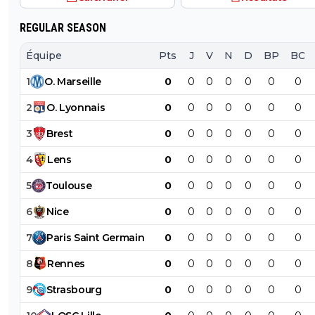
REGULAR SEASON
Équipe
Pts
J
V
N
D
BP
BC
1
O
.
Marseille
0
0
0
0
0
0
0
2
O
.
Lyonnais
0
0
0
0
0
0
0
3
Brest
0
0
0
0
0
0
0
4
Lens
0
0
0
0
0
0
0
5
Toulouse
0
0
0
0
0
0
0
6
Nice
0
0
0
0
0
0
0
7
Paris
Saint
Germain
0
0
0
0
0
0
0
8
Rennes
0
0
0
0
0
0
0
9
Strasbourg
0
0
0
0
0
0
0