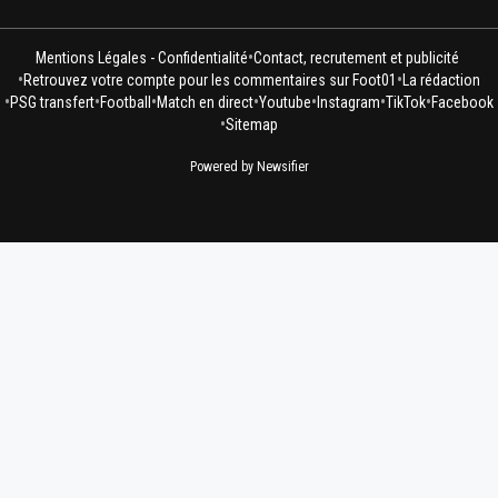
•
Mentions Légales - Confidentialité
Contact, recrutement et publicité
•
•
Retrouvez votre compte pour les commentaires sur Foot01
La rédaction
•
•
•
•
•
•
•
PSG transfert
Football
Match en direct
Youtube
Instagram
TikTok
Facebook
•
Sitemap
Powered by Newsifier