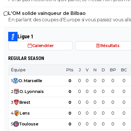
strasbourg dans 15 jours …. Là, il n’y a rien a prédire ca r
jadis pour que tu en vienne a défendre des raciste nazi
Secure quand il était sur le terrain , on a surtout de la
match de prépa
fachiste, cest pas la premiere fois
L'OM solide vainqueur de Bilbao
qu’il soit argentin parce que si il avait été suédois suisse
En parlant des coupes d'Europe si vous passez vous all
roumain l’OM pouvait retirer le 2 devant le 5
prendre une branle sur le terrain et dans les tribunes 
les turcs
Ligue 1
Calendrier
Résultats
REGULAR SEASON
Équipe
Pts
J
V
N
D
BP
BC
1
O
.
Marseille
0
0
0
0
0
0
0
2
O
.
Lyonnais
0
0
0
0
0
0
0
3
Brest
0
0
0
0
0
0
0
4
Lens
0
0
0
0
0
0
0
5
Toulouse
0
0
0
0
0
0
0