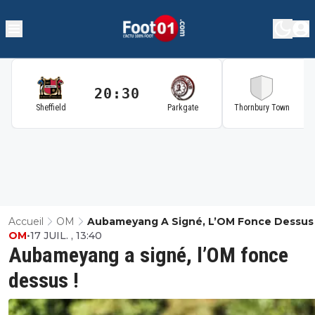
20:30
2
Sheffield
Parkgate
Thornbury Town
Accueil
OM
Aubameyang A Signé, L’OM Fonce Dessus 
OM
•
17 JUIL. , 13:40
Aubameyang a signé, l’OM fonce
dessus !