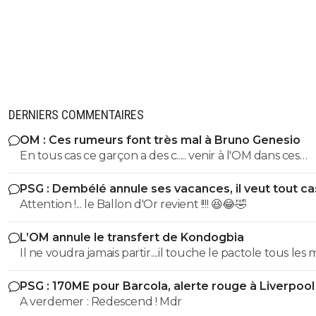
DERNIERS COMMENTAIRES
OM : Ces rumeurs font très mal à Bruno Genesio
En tous cas ce garçon a des c..... venir à l'OM dans ces
conditions, bravo, respect
PSG : Dembélé annule ses vacances, il veut tout c
Attention !... le Ballon d'Or revient !!!! 😆😂🤣
L’OM annule le transfert de Kondogbia
Il ne voudra jamais partir....il touche le pactole tous les 
Marseille. Il est cramé en plus
PSG : 170ME pour Barcola, alerte rouge à Liverpool
A verdemer : Redescend ! Mdr