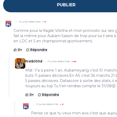
PUBLIER
17 juillet 2025 à 12:54
+
0
Comme pour la fragile Vitinha et mon pronostic sur ses g
fait la même pour Aubam.Saison de trop pour lui il sera à
en LDC et 5 en championnat.sportivement,
0
+
Répondre
firstbl00d
17 juillet 2025 à 17:28
+
84
Mdr. Y'a à peine 1 an, Aubameyang c'est 51 match
buts 11 passes décisives.En AS c'est 36 matchs 21 
5 passes décisives. Datascore à sortie des stats, il 
toujours au top.Tu t'en rendras compte le 31/08😉
0
+
Répondre
17 juillet 2025 à 17:32
+
0
Pense ce que tu veux mon avis c'est que aujou