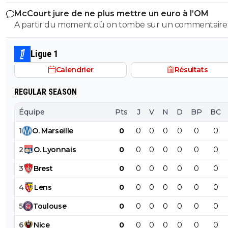
McCourt jure de ne plus mettre un euro à l’OM
A partir du moment où on tombe sur un commentaire
Raymonde on sait qu'on tombe sur un commentaire d
teubé 😂🤣🤣 PS: ce crétin prétend qu'un commentaire avec
Ligue 1
emoji est un commentaire de teubé? C'est marrant sur
Calendrier
Résultats
Twitter/X Obama, Musk et tout un tas de prix Nobel uti
énormément les emojis... Encore des teubés c'est ça? A
REGULAR SEASON
de Raymonde va, encore une fois bâchée 😂🤣🤣
Équipe
Pts
J
V
N
D
BP
BC
1
O
.
Marseille
0
0
0
0
0
0
0
2
O
.
Lyonnais
0
0
0
0
0
0
0
3
Brest
0
0
0
0
0
0
0
4
Lens
0
0
0
0
0
0
0
5
Toulouse
0
0
0
0
0
0
0
6
Nice
0
0
0
0
0
0
0