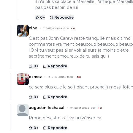
il n'a plus sa place à Marseille.L'attaque Marseill
pas pas besoin de lui
0
+
Répondre
nino
17 juillet 2025 à 16:08
+
0
C'est pas John Carew reste tranquille mais dit moi
commentes vraiment beaucoup beaucoup beauc
l'OM tu veux pas aller voir ailleurs (a moins d'etre
secrètement amoureux de tu sais qui )
0
+
Répondre
ozmoz
17 juillet 2025 à 15:48
+
165
ce sera plus que le soit disant prochain messi fofa
0
+
Répondre
augustin-lechacal
17 juillet 2025 à 14:07
+
2
Prono désastreux il va pulvériser ça
0
+
Répondre