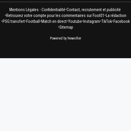
•
Mentions Légales - Confidentialité
Contact, recrutement et publicité
•
•
Retrouvez votre compte pour les commentaires sur Foot01
La rédaction
•
•
•
•
•
•
•
PSG transfert
Football
Match en direct
Youtube
Instagram
TikTok
Facebook
•
Sitemap
Powered by Newsifier