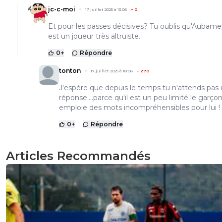
jc-c-moi
17 juillet 2025 à 13:06
+
0
Et pour les passes décisives? Tu oublis qu'Aubam
est un joueur très altruiste.
0
+
Répondre
tonton
17 juillet 2025 à 18:06
+
270
J'espère que depuis le temps tu n'attends pas
réponse....parce qu'il est un peu limité le garçon
emploie des mots incompréhensibles pour lui !
0
+
Répondre
Articles Recommandés