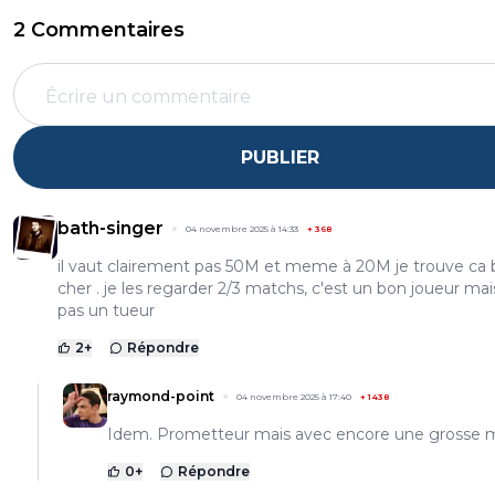
2 Commentaires
PUBLIER
bath-singer
04 novembre 2025 à 14:33
+
368
il vaut clairement pas 50M et meme à 20M je trouve ca 
cher . je les regarder 2/3 matchs, c'est un bon joueur mai
pas un tueur
2
+
Répondre
raymond-point
04 novembre 2025 à 17:40
+
1438
Idem. Prometteur mais avec encore une grosse 
0
+
Répondre