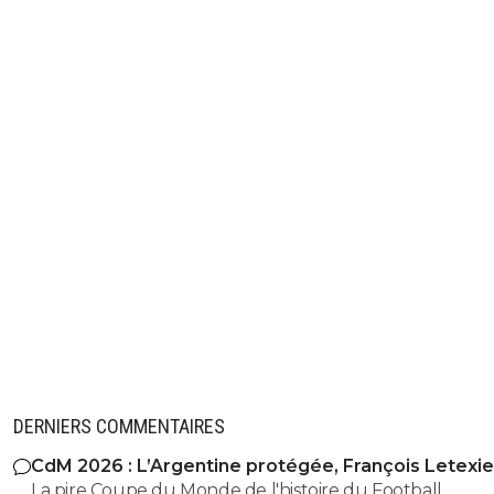
DERNIERS COMMENTAIRES
CdM 2026 : L’Argentine protégée, François Letexie
pris cher
La pire Coupe du Monde de l'histoire du Football.