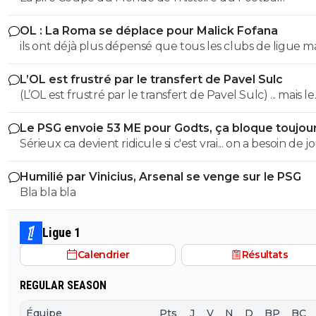
OL : La Roma se déplace pour Malick Fofana
ils ont déjà plus dépensé que tous les clubs de ligue 
réunis hors quatar.. ils veulent juste profitez au maxi
L’OL est frustré par le transfert de Pavel Sulc
des clubs qui sont beaucoup plus mal lotis qu'eux c'est 
(L’OL est frustré par le transfert de Pavel Sulc) ... mais le
du plus fort tout simplement..
public aussi commence a être frustré ... la vente de ces
Le PSG envoie 53 ME pour Godts, ça bloque toujou
"excellents" joueurs dont fait partie Pavel Sulc ... pour
Sérieux ca devient ridicule si c'est vrai... on a besoin de 
récupérer quoi ? qui? À un moment donné il faudra bi
pour la supercoupe ! sérieux a 5 ou 7M€ pres, go !!
arriver a construire dans le long terme... et avec , seul
Humilié par Vinicius, Arsenal se venge sur le PSG
avec , une équipe régulière ça finira par payer, mais là pour
Bla bla bla
l'instant, ???
Ligue 1
Calendrier
Résultats
REGULAR SEASON
Équipe
Pts
J
V
N
D
BP
BC