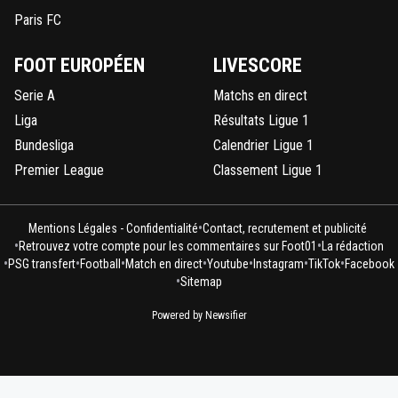
Paris FC
FOOT EUROPÉEN
LIVESCORE
Serie A
Matchs en direct
Liga
Résultats Ligue 1
Bundesliga
Calendrier Ligue 1
Premier League
Classement Ligue 1
•
Mentions Légales - Confidentialité
Contact, recrutement et publicité
•
•
Retrouvez votre compte pour les commentaires sur Foot01
La rédaction
•
•
•
•
•
•
•
PSG transfert
Football
Match en direct
Youtube
Instagram
TikTok
Facebook
•
Sitemap
Powered by Newsifier