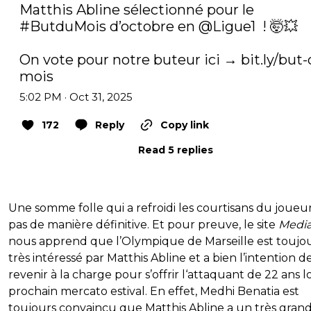
Matthis Abline sélectionné pour le 
#ButduMois
 d’octobre en 
@Ligue1
  ! 🤯💥

On vote pour notre buteur ici → 
bit.ly/but
mois
5:02 PM · Oct 31, 2025
172
Reply
Copy link
Read 5 replies
Une somme folle qui a refroidi les courtisans du joueur
pas de manière définitive. Et pour preuve, le site
Media
nous apprend que l’Olympique de Marseille est toujo
très intéressé par Matthis Abline et a bien l’intention d
revenir à la charge pour s’offrir l‘attaquant de 22 ans l
prochain mercato estival. En effet, Medhi Benatia est
toujours convaincu que Matthis Abline a un très gran