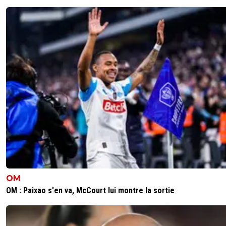
OM
OM : Paixao s'en va, McCourt lui montre la sortie