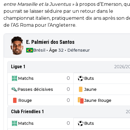
entre Marseille et la Juventus »
à propos d’Emerson, qu
pourrait se laisser séduire par un retour dans le
championnat italien, pratiquement dix ans après son d
de l’AS Roma pour l’Angleterre.
E. Palmieri dos Santos
Brésil
•
Âge
32
•
Défenseur
Ligue 1
2026/2
0
Matchs
Buts
0
Passes décisives
Jaune
0
Rouge
Jaune
Rouge
Club Friendlies 1
2
0
Matchs
Buts