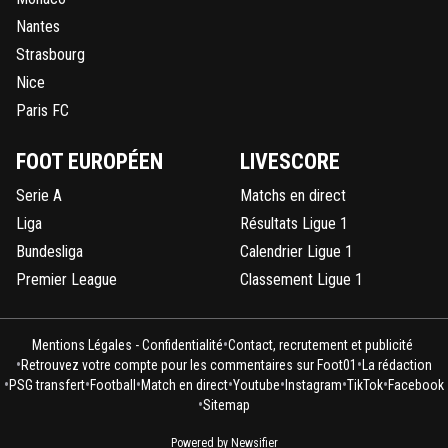
Nantes
Strasbourg
Nice
Paris FC
FOOT EUROPÉEN
LIVESCORE
Serie A
Matchs en direct
Liga
Résultats Ligue 1
Bundesliga
Calendrier Ligue 1
Premier League
Classement Ligue 1
•
Mentions Légales - Confidentialité
Contact, recrutement et publicité
•
•
Retrouvez votre compte pour les commentaires sur Foot01
La rédaction
•
•
•
•
•
•
•
PSG transfert
Football
Match en direct
Youtube
Instagram
TikTok
Facebook
•
Sitemap
Powered by Newsifier