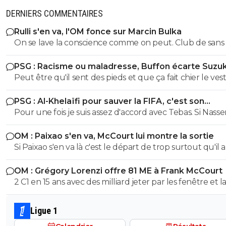
DERNIERS COMMENTAIRES
Rulli s'en va, l'OM fonce sur Marcin Bulka
On se lave la conscience comme on peut. Club de sans
PSG : Racisme ou maladresse, Buffon écarte Suzuk
Peut être qu'il sent des pieds et que ça fait chier le vest
PSG : Al-Khelaïfi pour sauver la FIFA, c'est son
cauchemar
Pour une fois je suis assez d'accord avec Tebas. Si Nasse
devenait président de la FIFA il serait obligé de quitter 
OM : Paixao s'en va, McCourt lui montre la sortie
ses casquettes du PSG, à BeinSport, à la Ligue et ailleur
Si Paixao s'en va là c'est le départ de trop surtout qu'il a 
personnellement je n'ai pas envie que ce soit lui le no
une bonne préparation et a marqué lors des derniers 
président de la FIFA. Encore et toujours le Qatar.
OM : Grégory Lorenzi offre 81 ME à Frank McCourt
amicaux. De l'extrême on passe à un autre extrême.
2 C1 en 15 ans avec des milliard jeter par les fenêtre et la
inter psg douteux, surtout que om psg c’est pas le m
budget donc incomparable vous êtes diriger par un éta
Ligue 1
vous finisser tous le temps premier a cause de vôtre bu