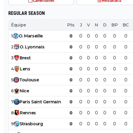
Calendrier
Résultats
REGULAR SEASON
Équipe
Pts
J
V
N
D
BP
BC
1
O
.
Marseille
0
0
0
0
0
0
0
2
O
.
Lyonnais
0
0
0
0
0
0
0
3
Brest
0
0
0
0
0
0
0
4
Lens
0
0
0
0
0
0
0
5
Toulouse
0
0
0
0
0
0
0
6
Nice
0
0
0
0
0
0
0
7
Paris
Saint
Germain
0
0
0
0
0
0
0
8
Rennes
0
0
0
0
0
0
0
9
Strasbourg
0
0
0
0
0
0
0