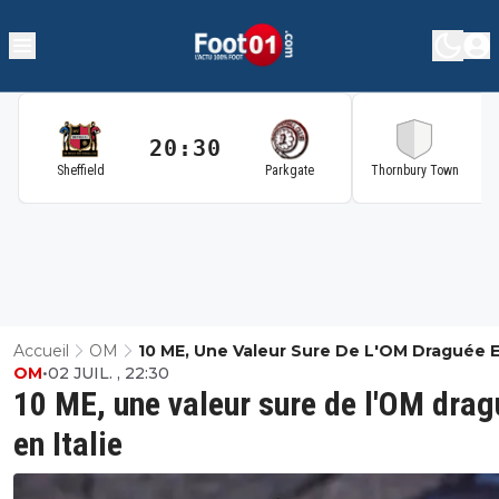
20:30
2
Sheffield
Parkgate
Thornbury Town
Accueil
OM
10 ME, Une Valeur Sure De L'OM Draguée 
OM
•
02 JUIL. , 22:30
Italie
10 ME, une valeur sure de l'OM dra
en Italie