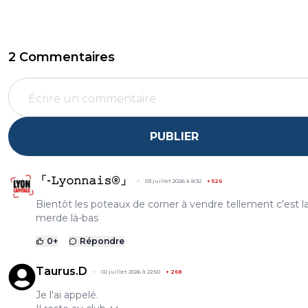
2 Commentaires
PUBLIER
「-𝙻𝚢𝚘𝚗𝚗𝚊𝚒𝚜®」
03 juillet 2026 à 8:32
+
526
Bientôt les poteaux de corner à vendre tellement c'est l
merde là-bas
0
+
Répondre
Taurus.D
02 juillet 2026 à 22:50
+
268
Je l'ai appelé.