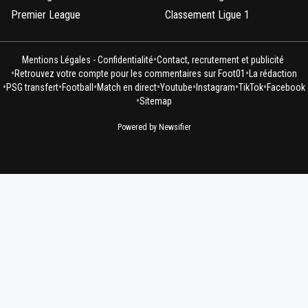
Premier League
Classement Ligue 1
•
Mentions Légales - Confidentialité
Contact, recrutement et publicité
•
•
Retrouvez votre compte pour les commentaires sur Foot01
La rédaction
•
•
•
•
•
•
•
PSG transfert
Football
Match en direct
Youtube
Instagram
TikTok
Facebook
•
Sitemap
Powered by Newsifier