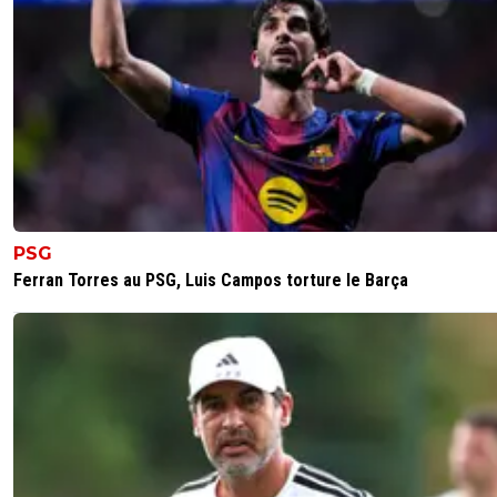
1
+
Répondre
dijaya
02 novembre 2025 à 21:14
+
2169
arrtez de voir des complots partout....
1
+
Répondre
reds13
02 novembre 2025 à 21:15
+
1102
Rien à voir chaque match est différent, celui qu
blessé fofana c'est logique qui a pris un rouge
PSG
Ferran Torres au PSG, Luis Campos torture le Barça
0
+
Répondre
macol
02 novembre 2025 à 21:22
+
110
Qu’est ce que tu me parle de complot?
Je le met juste face à ses contradictions…
1
+
Répondre
Kvaracadabra
02 novembre 2025 à 21:25
+
887
T'es le premier étron à se noyer dans la