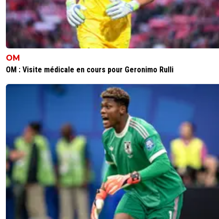
0
+
Répondre
dijaya
02 novembre 2025 à 21:31
+
2169
tu veux voir hier pour l OM encore.
OM
https://x.com/orsouch/status/19847381945296
OM : Visite médicale en cours pour Geronimo Rulli
ref_src=twsrc%5Etfw%7Ctwcamp%5Etweete
7Ctwterm%5E1984738194529681639%7Ctwg
fefee21c15ea708e02edabf1e167c2871c0c65%
n%5Es1_&ref_url=https%3A%2F%2Fwww.lephoc
%2F
1
+
Répondre
macol
02 novembre 2025 à 21:33
+
110
Non, j’en ai rien a battre de l’OM…. Bonne chan
eux, point!
0
+
Répondre
reds13
02 novembre 2025 à 21:33
+
1102