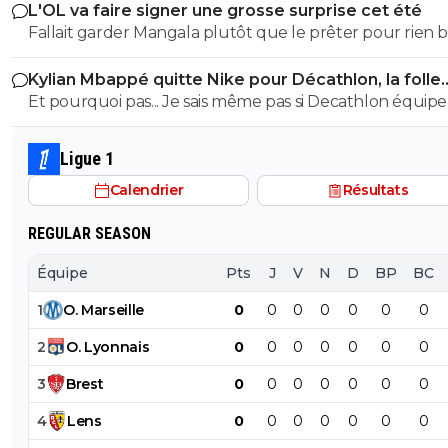
L'OL va faire signer une grosse surprise cet été
Fallait garder Mangala plutôt que le prêter pour rien
d'idiots
Kylian Mbappé quitte Nike pour Décathlon, la folle
rumeur
Et pourquoi pas... Je sais même pas si Decathlon équipe
clubs professionnels ou amateurs pour les maillots de 
Ligue 1
Calendrier
Résultats
REGULAR SEASON
Équipe
Pts
J
V
N
D
BP
BC
1
O
.
Marseille
0
0
0
0
0
0
0
2
O
.
Lyonnais
0
0
0
0
0
0
0
3
Brest
0
0
0
0
0
0
0
4
Lens
0
0
0
0
0
0
0