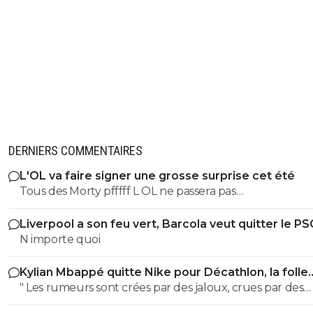
d2rdrmvhjz
02 novembre 2025 à 21:34
+
207
Oui ça n’a pas glissé
0
+
Répondre
DERNIERS COMMENTAIRES
L'OL va faire signer une grosse surprise cet été
Tous des Morty pfffff L OL ne passera pas
MOUHAHAHAHAHA!!!!!
Liverpool a son feu vert, Barcola veut quitter le PS
N importe quoi
Kylian Mbappé quitte Nike pour Décathlon, la folle
rumeur
" Les rumeurs sont crées par des jaloux, crues par des
curieux et répétées par des imbéciles "