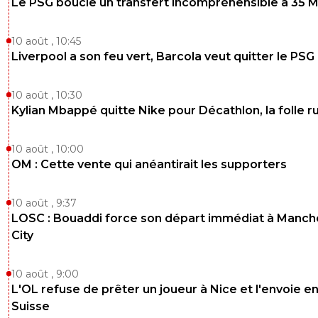
Le PSG boucle un transfert incompréhensible à 35 
1
+
Répondre
dijaya
10 août , 10:45
02 novembre 2025 à 21:40
+
2169
Liverpool a son feu vert, Barcola veut quitter le PSG
personne ne t as parlé enfait
1
+
Répondre
10 août , 10:30
Kylian Mbappé quitte Nike pour Décathlon, la folle 
bub
02 novembre 2025 à 21:43
+
826
je ne vais pas le dire trop fort, il ne peut pas fai
10 août , 10:00
chose que mettre le rouge. mais si tu regardes
OM : Cette vente qui anéantirait les supporters
les images sont trompeuses, losque hatenboer
touche Mboup, son talon est au sol, il ne fait qu
marcher sur le pied, alors que sur la 1ere image
10 août , 9:37
l'impression qu'il est sur le tibia.
LOSC : Bouaddi force son départ immédiat à Manch
0
+
Répondre
City
dijaya
02 novembre 2025 à 21:50
+
2169
10 août , 9:00
tu regardes quelles images?? là c est de la pur
L'OL refuse de prêter un joueur à Nice et l'envoie e
mauvaise foi...... regardes encore stp
Suisse