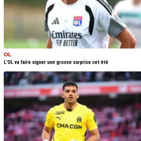
contradiction....
0
+
Répondre
sweet7812
02 novembre 2025 à 21:29
+
1173
@Dijaya
Contre Rennes, sur Merah, le mec ne prend m
rouge, ça reste pas , ça glisse !!!
OL
Meme Doukouré , il a eu jaune hein au départ.
L'OL va faire signer une grosse surprise cet été
Et Mercredi soir tu disais pareil du coup de Che
Faute sur fautes et pas que des petites, ou de
Smet qui a fait du kung fu sur le ventre de Kar
nn je ne crois pas.
Je m'aperçois que, des que c'est nous, c'est r
direct. Morton, Abner.. Et les autres, ça passe à l
Je serais toi, je me la fermerais une fois de +...
1
+
Répondre
reds13
02 novembre 2025 à 21:31
+
1102
Y a aucune contradiction puisque chaque matc
différent