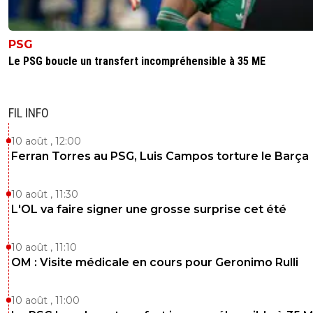
Pas même match, chaque match sont différen
c'est pas comparable
0
+
Répondre
PSG
Le PSG boucle un transfert incompréhensible à 35 ME
macol
02 novembre 2025 à 21:34
+
110
Un crampon sur un tibia, peu importe le match
pourtant…
FIL INFO
Mais peut etre que pour toi, quand c’est l’OL c’
différent, je comprend..
10 août , 12:00
0
+
Répondre
Ferran Torres au PSG, Luis Campos torture le Barça
macol
02 novembre 2025 à 21:35
+
110
10 août , 11:30
J’ai hesité a te répondre… mais j’ai pas pu
L'OL va faire signer une grosse surprise cet été
m’empêcher !! T’es trop drole quand tu postes 
bouses. Continue
10 août , 11:10
0
+
Répondre
OM : Visite médicale en cours pour Geronimo Rulli
reds13
02 novembre 2025 à 21:36
+
1102
10 août , 11:00
Doukouré a eu un rouge a l arrivé