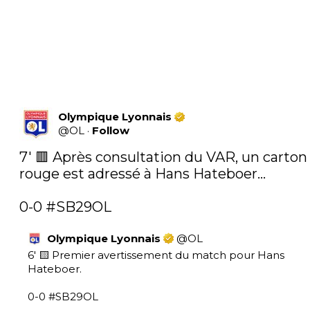
Olympique Lyonnais
@
OL
·
Follow
7' 🟥 Après consultation du VAR, un carton 
rouge est adressé à Hans Hateboer...

0-0 
#SB29OL
Olympique Lyonnais
@
OL
6' 🟨 Premier avertissement du match pour Hans 
Hateboer.

0-0 
#SB29OL