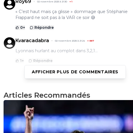
Roy69
02 novembre 2025 à 21:30
+
1
« C’est haut mais ça glisse » dommage que Stéphanie
Frappard ne soit pas à la VAR ce soir 😅
0
+
Répondre
Kvaracadabra
02 novembre 2025 à 21:24
+
887
Lyonnais hurlant au complot dans 3,2,1...
1
+
Répondre
AFFICHER PLUS DE COMMENTAIRES
reds13
02 novembre 2025 à 21:10
+
1102
Le rouge est logique il aurait pu lui casser la cheville
Articles Recommandés
1
+
Répondre
macol
02 novembre 2025 à 21:12
+
110
Exact, mais bizarrement tu ne disais pas la meme
sur d’autres actions identiques contre l’OL?