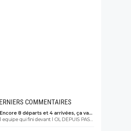
ERNIERS COMMENTAIRES
Encore 8 départs et 4 arrivées, ça va
valser à l'OL
l equipe qui fini devant l OL DEPUIS PAS
MAL DE TPS? lol. t es tro malin toi