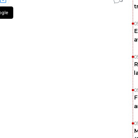
3
t
ogle
0
E
a
0
R
l
0
F
a
0
M