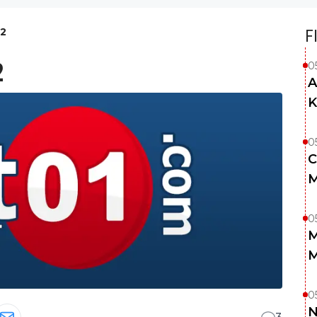
-2
F
2
0
A
K
0
C
M
0
M
M
0
N