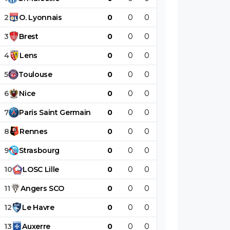
2
O
.
Lyonnais
0
0
0
0
0
0
3
Brest
0
0
0
0
0
0
4
Lens
0
0
0
0
0
0
5
Toulouse
0
0
0
0
0
0
6
Nice
0
0
0
0
0
0
7
Paris
Saint
Germain
0
0
0
0
0
0
8
Rennes
0
0
0
0
0
0
9
Strasbourg
0
0
0
0
0
0
10
LOSC
Lille
0
0
0
0
0
0
11
Angers
SCO
0
0
0
0
0
0
12
Le
Havre
0
0
0
0
0
0
13
Auxerre
0
0
0
0
0
0