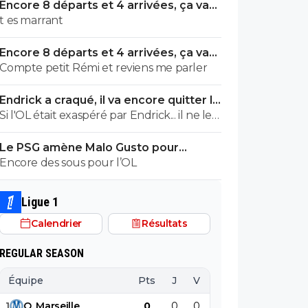
Encore 8 départs et 4 arrivées, ça va
valser à l'OL
t es marrant
Encore 8 départs et 4 arrivées, ça va
valser à l'OL
Compte petit Rémi et reviens me parler
Endrick a craqué, il va encore quitter le
Real
Si l'OL était exaspéré par Endrick... il ne le
suivrait pas de très près. Bref... Quand
Le PSG amène Malo Gusto pour
l'équipe sera complète... ce sera beaucoup
concurrencer Hakimi
Encore des sous pour l’OL
mieux.
Ligue 1
Calendrier
Résultats
REGULAR SEASON
Équipe
Pts
J
V
N
D
BP
B
1
O
.
Marseille
0
0
0
0
0
0