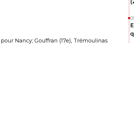
(
0
E
q
) pour Nancy; Gouffran (17e), Trémoulinas