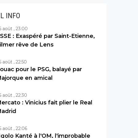
IL INFO
5 août , 23:00
SSE : Exaspéré par Saint-Etienne,
ilmer rêve de Lens
5 août , 22:50
ouac pour le PSG, balayé par
ajorque en amical
5 août , 22:30
ercato : Vinicius fait plier le Real
adrid
5 août , 22:06
golo Kanté à l'OM, l'improbable