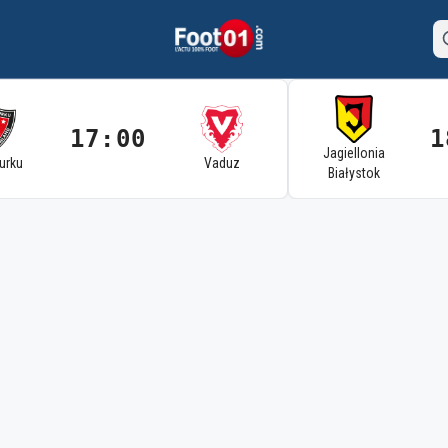
17:00
1
Jagiellonia
Turku
Vaduz
Białystok