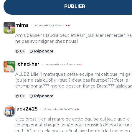
PUBLIER
mims
10 novembre 2012 à 18:33
+
0
Amis parisiens faudra peut être un jour aller remercier P
ne pas avoir signer chez nous !
0
+
Répondre
lichad-har
10 novembre 2012 à 16:29
+
0
ALLEZ Lille!!!! matraquez cette equipe mi celtique mi gal
(ou je ne sais quoi!!).!!! quoi? c'est pas l'europe???c'est le
championnat??? merde c'est en france Brest??? alalalaa
0
+
Répondre
jack2425
10 novembre 2012 à 16:15
+
0
allez brest ! j'en ai marre de cette équipe qui joue que le
championnat chaque année pour réussir à décrocher une
en LDC tout cela pour au final faire honte à la France en