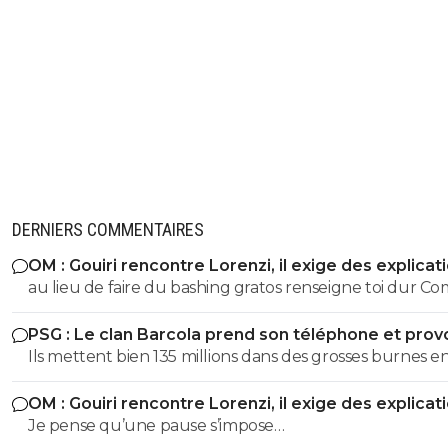
DERNIERS COMMENTAIRES
OM : Gouiri rencontre Lorenzi, il exige des explicat
au lieu de faire du bashing gratos renseigne toi dur C
c'est le nouveau riche oralien ils vont nouer la cL etc cl
PSG : Le clan Barcola prend son téléphone et pro
progresse chaque saison
un séisme
Ils mettent bien 135 millions dans des grosses burnes e
donc pourquoi le PSG devrait pas faire pareil ?
OM : Gouiri rencontre Lorenzi, il exige des explicat
Je pense qu’une pause s’impose…