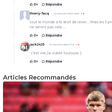
0
+
Répondre
thierry-facq
10 novembre 2012 à 16:59
+
0
tout le monde a le droit de rever.....Mais les 5 p
ne seront pas cela......
0
+
Répondre
jack2425
10 novembre 2012 à 17:13
+
0
c'est vrai j'ai oublié toulouse ;)
0
+
Répondre
Articles Recommandés