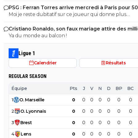
PSG : Ferran Torres arrive mercredi à Paris pour 5
Moi je reste dubitatif sur ce joueur qui donne plus
l’impression de chasser le contrat le plus juteux, qui n a
Cristiano Ronaldo, son faux mariage attire des mill
réussi à s imposer ni avec pep à City, ni au barca et je sais
de personnes
Ya du monde au balcon !
trop quoi penser de sa personnalité pour le moment. Cec
50M + bonus, et seulement si Enrique, qui le connaît tr
bien, arrive à lui faire améliorer sa finition de merde c
Ligue 1
avec ouss, ça peut être une bonne affaire sinon c est la
Calendrier
Résultats
merde. Après je trouve que c est un joueur qui se plac
plutôt bien, bonne technique, bonne passe mais putain 
REGULAR SEASON
souvent eu de gros ratés de finition à s arracher les veu
moi je chialerais pas si on le fait pas. Mais bon, c’est pas c
Équipe
Pts
J
V
N
D
BP
BC
transfert qui empêchera de faire Godts.
1
O
.
Marseille
0
0
0
0
0
0
0
2
O
.
Lyonnais
0
0
0
0
0
0
0
3
Brest
0
0
0
0
0
0
0
4
Lens
0
0
0
0
0
0
0