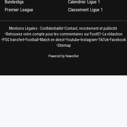
Bundesliga
Calendrier Ligue 1
Premier League
Classement Ligue 1
•
Mentions Légales - Confidentialité
Contact, recrutement et publicité
•
•
Retrouvez votre compte pour les commentaires sur Foot01
La rédaction
•
•
•
•
•
•
•
PSG transfert
Football
Match en direct
Youtube
Instagram
TikTok
Facebook
•
Sitemap
Powered by Newsifier