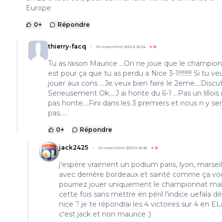
Europe
0
+
Répondre
thierry-facq
10 novembre 2012 à 16:24
+
0
Tu as raison Maurice ...On ne joue que le champion
est pour ça que tu as perdu a Nice 3-1!!!!!!!!! Si tu ve
jouer aux cons ...Je veux bien faire le 2eme....Discut
Serieusement Ok....J ai honte du 6-1 ...Pas un lillois 
pas honte....Fini dans les 3 premiers et nous n y se
pas.....
0
+
Répondre
jack2425
10 novembre 2012 à 16:35
+
0
j'espère vraiment un podium paris, lyon, marseil
avec derrière bordeaux et sainté comme ça vo
pourriez jouer uniquement le championnat ma
cette fois sans mettre en péril l'indice uefala dé
nice ? je te répondrai les 4 victoires sur 4 en EL
c'est jack et non maurice ;)