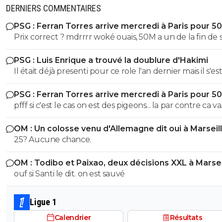
DERNIERS COMMENTAIRES
PSG : Ferran Torres arrive mercredi à Paris pour 5
Prix correct ? mdrrrr woké ouais, 50M a un de la fin de 
contrat, la blague, venez pas pleurer quand je reclame
PSG : Luis Enrique a trouvé la doublure d'Hakimi
sur Godts
Il était déjà presenti pour ce role l'an dernier mais il s'es
l'épaule en juin 2025 avec l'EDF et ça a pourri sa 1ere p
PSG : Ferran Torres arrive mercredi à Paris pour 5
de saison. Espérons que ça colle cette fois ci
pfff si c'est le cas on est des pigeons... la par contre ca va
choquer personne ? On galere a mettre 10M de plus sur
OM : Un colosse venu d'Allemagne dit oui à Marseil
Godts tout le monde m'explique "gneuh gneuh c'est
25? Aucune chance.
normal on veut pas surpayer" alors qu'on joue les gratt
10M pres. Mais un mec remplacant au Barca dans la derniere
OM : Todibo et Paixao, deux décisions XXL à Marsei
année de son contrat et qui a flop a city, mettre 50M 
ouf si Santi le dit. on est sauvé
eux ils otn eu Adeymi pour 29M on va vouloir me faire 
la pillule que c'est bien ? et allez vous faire foutre C'est
Kroupi Jr qu'il fallait putain !
Ligue 1
Calendrier
Résultats