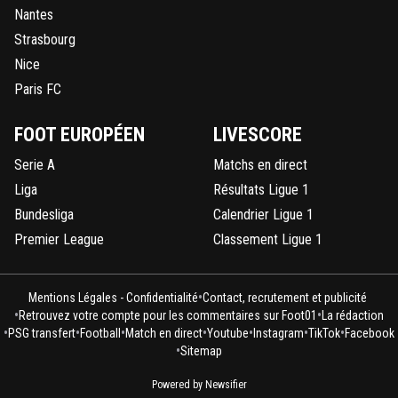
Nantes
Strasbourg
Nice
Paris FC
FOOT EUROPÉEN
LIVESCORE
Serie A
Matchs en direct
Liga
Résultats Ligue 1
Bundesliga
Calendrier Ligue 1
Premier League
Classement Ligue 1
•
Mentions Légales - Confidentialité
Contact, recrutement et publicité
•
•
Retrouvez votre compte pour les commentaires sur Foot01
La rédaction
•
•
•
•
•
•
•
PSG transfert
Football
Match en direct
Youtube
Instagram
TikTok
Facebook
•
Sitemap
Powered by Newsifier