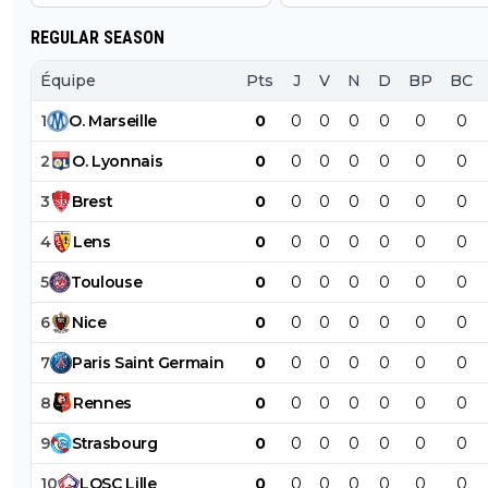
REGULAR SEASON
Équipe
Pts
J
V
N
D
BP
BC
1
O
.
Marseille
0
0
0
0
0
0
0
2
O
.
Lyonnais
0
0
0
0
0
0
0
3
Brest
0
0
0
0
0
0
0
4
Lens
0
0
0
0
0
0
0
5
Toulouse
0
0
0
0
0
0
0
6
Nice
0
0
0
0
0
0
0
7
Paris
Saint
Germain
0
0
0
0
0
0
0
8
Rennes
0
0
0
0
0
0
0
9
Strasbourg
0
0
0
0
0
0
0
10
LOSC
Lille
0
0
0
0
0
0
0