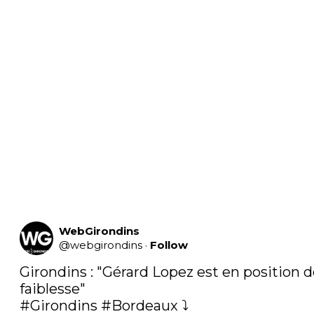
WebGirondins
@
webgirondins
·
Follow
Girondins : "Gérard Lopez est en position d
#Girondins
#Bordeaux
 ⤵️ 