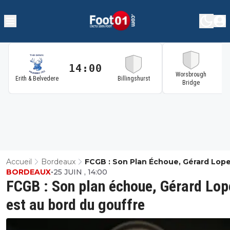
14:00
1
Worsbrough
Erith & Belvedere
Billingshurst
Bridge
Accueil
Bordeaux
FCGB : Son Plan Échoue, Gérard Lope
BORDEAUX
•
25 JUIN , 14:00
Au Bord Du Gouffre
FCGB : Son plan échoue, Gérard Lop
est au bord du gouffre