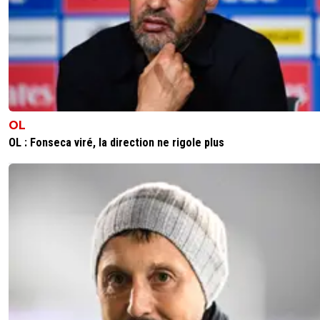
ozmoz
18 octobre 2025 à 23:23
+
165
6-2 et t'as des bourricots qui retiennent juste le peno qui
totalement justifié ainsi que l'expulsion si on suit leur
reglement (pourri certes), vraiment y a des crachats qui 
perdent
sinon, greenwood la classe, vaz qui fait encore le taff en 
OL
de jeu, bemol a gomes qui justifie pas sa place de titulair
OL : Fonseca viré, la direction ne rigole plus
après le reste au diapason du coach, content que bakola
a nouveau des minutes
RDZ a totalement changer cette équipe, je regrette déj
départ mais tant qu'il est là profitons au max
1
+
Répondre
greg-roi
18 octobre 2025 à 23:24
+
283
On dit la meme chose 👍
1
+
Répondre