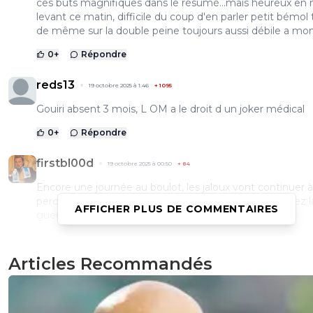
ces buts magnifiques dans le résumé...mais heureux en
levant ce matin, difficile du coup d'en parler petit bémol
de même sur la double peine toujours aussi débile a mon
0
+
Répondre
reds13
19 octobre 2025 à 1:46
+
1095
Gouiri absent 3 mois, L OM a le droit d un joker médical
0
+
Répondre
firstbl00d
19 octobre 2025 à 00:50
+
84
Encore une journée au boulot, les jaloux vont continuer à
perdre des kilos à force d'espérer nous voir nous cassez l
AFFICHER PLUS DE COMMENTAIRES
gueule.
Les pauvres...
Articles Recommandés
0
+
Répondre
MrGeorges
19 octobre 2025 à 1:02
+
359