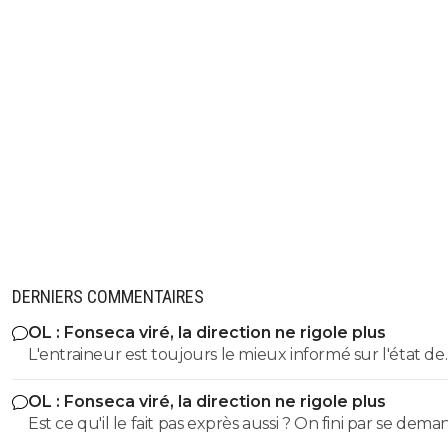
DERNIERS COMMENTAIRES
OL : Fonseca viré, la direction ne rigole plus
L'entraineur est toujours le mieux informé sur l'état de
forme des joueurs, leur possible départ et tous les élé
OL : Fonseca viré, la direction ne rigole plus
qui doivent lui permettre de faire ses choix. Difficile de 
Est ce qu'il le fait pas exprès aussi ? On fini par se dema
qu'il a aligné cette compo lunaire par choix ou alors il 
Même si on peux se douter que le mercato n'est pas to