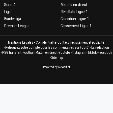
Serie A
Matchs en direct
Liga
Résultats Ligue 1
Bundesliga
Calendrier Ligue 1
Premier League
Classement Ligue 1
•
Mentions Légales - Confidentialité
Contact, recrutement et publicité
•
•
Retrouvez votre compte pour les commentaires sur Foot01
La rédaction
•
•
•
•
•
•
•
PSG transfert
Football
Match en direct
Youtube
Instagram
TikTok
Facebook
•
Sitemap
Powered by Newsifier