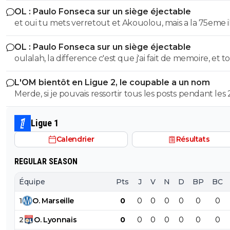
son chèque....
OL : Paulo Fonseca sur un siège éjectable
fait terminé, si on continu comme ca on va droit à la
et oui tu mets verretout et Akouolou, mais a la 75eme i
catastrophe.
sont plus sur le terrain et tu es en position de qualifié
OL : Paulo Fonseca sur un siège éjectable
oulalah, la difference c'est que j'ai fait de memoire, et to
été vérifier. 55eme donc 35 au lieu de 25, et 19eme don
L'OM bientôt en Ligue 2, le coupable a un nom
au lieu de 75, quel mensonge. Avocat, tu serais commis
Merde, si je pouvais ressortir tous les posts pendant les 
d'office, un avocat à 2 balles. Et en plus ce n'est pas si f
dernieres années ou je denoncais cet imposteur ... et le
puisqu'au retour il y a eu 7 min de temps additionel d
insultes de ses groupies qui voulaient me faire avaler sa
a joué 78 min à 10 Et encore une fois rien a voir de jouer
Ligue 1
semence comme eux ...
quand tu dois ne pas encaisser ou que tu dois marquer. Mais
Calendrier
Résultats
ça tu ne peux pas comprendre puisque tu n'as jamais m
pieds sur un terrain
REGULAR SEASON
Équipe
Pts
J
V
N
D
BP
BC
1
O
.
Marseille
0
0
0
0
0
0
0
2
O
.
Lyonnais
0
0
0
0
0
0
0