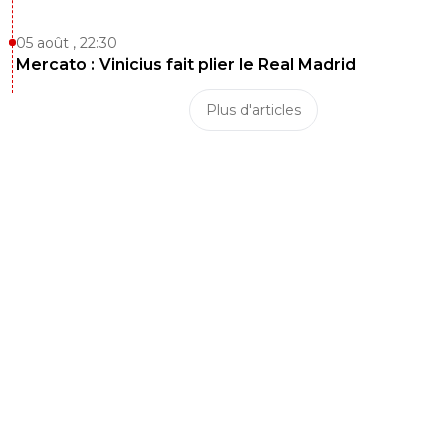
Moins minable que ton com, et de loin.
05 août , 22:30
0
+
Répondre
Mercato : Vinicius fait plier le Real Madrid
firstbl00d
19 octobre 2025 à 00:47
+
84
Plus d'articles
Parler de tuer le championnat quand on est un par
qui supporte un club détenu par un Etat pétrolier 
toutes les instances de football française et euro
à genoux à lui lécher les burnes depuis 2012, c'est
cocasse.
0
+
Répondre
bueil48
19 octobre 2025 à 3:39
+
100
Ça sent l'amertume 😌
0
+
Répondre