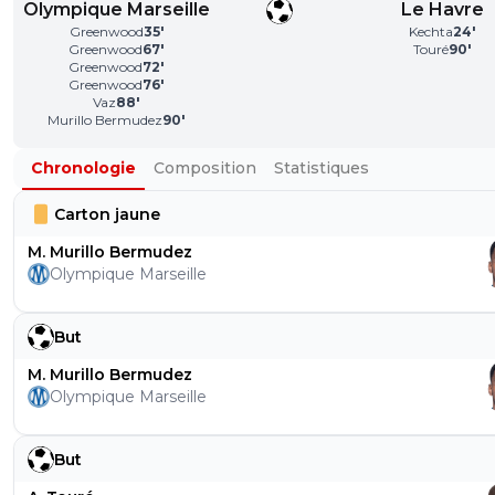
Olympique Marseille
Le Havre
Greenwood
35
'
Kechta
24
'
Greenwood
67
'
Touré
90
'
Greenwood
72
'
Greenwood
76
'
Vaz
88
'
Murillo Bermudez
90
'
Chronologie
Composition
Statistiques
Carton jaune
M. Murillo Bermudez
Olympique Marseille
But
M. Murillo Bermudez
Olympique Marseille
But