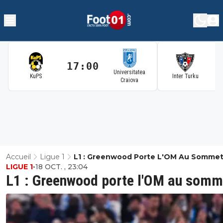
17:00
1
Universitatea
KuPS
Inter Turku
Craiova
Accueil
Ligue 1
L1 : Greenwood Porte L'OM Au Somme
LIGUE 1
•
18 OCT. , 23:04
L1 : Greenwood porte l'OM au somm