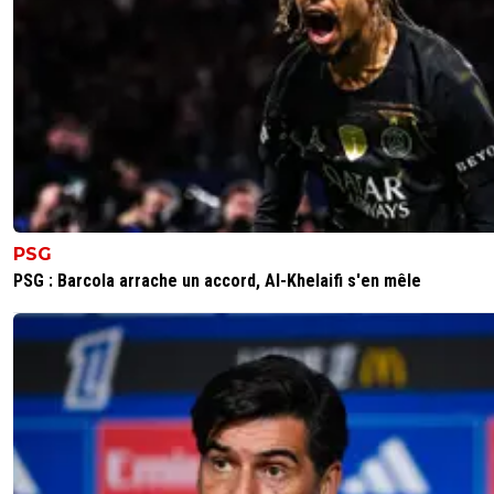
plutôt la corde+ le tabouret qu'il me faudrait...
1
+
Répondre
MrGeorges
19 octobre 2025 à 12:25
+
359
Il faut avoir les nerfs solides pour être supporte
PSG, c'est vrai que ce n'est pas donné à tout le
monde.
En tout cas tu sais maintenant ce que c'est d'av
jaloux qui te scrutent et attendent le faux pas, 
PSG
bien.
PSG : Barcola arrache un accord, Al-Khelaifi s'en mêle
1
+
Répondre
on-l-a-jouer-chez-toi
18 octobre 2025 à 23:47
+
530
Meilleure attaque, meilleure défense , on est premier...je 
meme pas si greenwood nest pas meilleure buteur !!
Ces trêve a la con qui cassent le rythme ne devrait plus e
2
+
Répondre