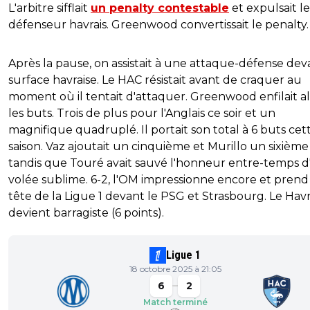
L'arbitre sifflait
un penalty contestable
et expulsait le
défenseur havrais. Greenwood convertissait le penalty.
Après la pause, on assistait à une attaque-défense dev
surface havraise. Le HAC résistait avant de craquer au
moment où il tentait d'attaquer. Greenwood enfilait al
les buts. Trois de plus pour l'Anglais ce soir et un
magnifique quadruplé. Il portait son total à 6 buts cet
saison. Vaz ajoutait un cinquième et Murillo un sixième
tandis que Touré avait sauvé l'honneur entre-temps 
volée sublime. 6-2, l'OM impressionne encore et prend 
tête de la Ligue 1 devant le PSG et Strasbourg. Le Hav
devient barragiste (6 points).
Ligue 1
18 octobre 2025 à 21:05
6
2
Match terminé