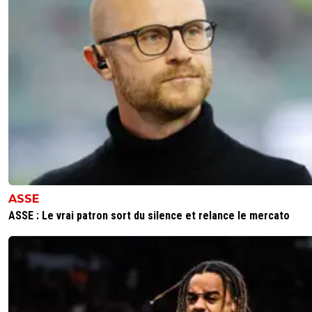
Rires, à lire ton intervention tu sais désormais ce 
c'est qu'être dans la peau d'un fan du Paris Saint
Germain.
0
+
Répondre
firstbl00d
19 octobre 2025 à 1:12
+
84
Pas demain la veille que ca arrivera. Je support
depuis plus de 30 ans, je suis né à 85km de Mar
et j'ai été abonné au Vel chez les Ultras durant 
saisons...
Tu penses franchement que c'est la première f
que je vois l'OM être bon ? J'ai pas 20 piges mec
ASSE
vu mon club remporter la C1...
ASSE : Le vrai patron sort du silence et relance le mercato
Faut arrêter de tout voir sous le prisme de ton 
qui n'existe que depuis que le Qatar vous a ra
du caniveau de la L1.
Parceque si je devais me mettre dans la peau 
supporter du PSG durant les années 2000, ca s