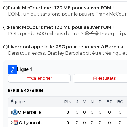
etait top mais depuis quelques match etait en dessus. 
Frank McCourt met 120 ME pour sauver l’OM !
et bon vent a lui pour le reste de sa carrière ...
L'OM.... un puit sans fond pour le pauvre Frank McCourt
Frank McCourt met 120 ME pour sauver l’OM !
L'OL a perdu 800 millions d'euros ? 😆🤣😂 Pourquoi pas un
milliard tant que tu y es ! ^^
Liverpool appelle le PSG pour renoncer à Barcola
Dans tous les cas... Bradley Barcola doit être très inquiet. C
qui est vraiment compréhensible lorsque l'on sait co
le PSG a traiter Kylian Mbappé lorsqu'il avait voulu quit
Ligue 1
PSG.
Calendrier
Résultats
REGULAR SEASON
Équipe
Pts
J
V
N
D
BP
BC
1
O
.
Marseille
0
0
0
0
0
0
0
2
O
.
Lyonnais
0
0
0
0
0
0
0