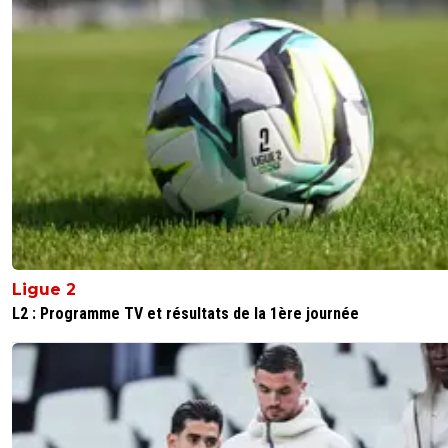
Bah. C’est justement l’objet de la Var… 🤪🇧🇷🇮🇹
0
+
Répondre
Kvaracadabra
26 octobre 2025 à 16:44
+
887
Sur le péno c'était hallucinant, le premier réflexe c'est q
même de protéger l'OM (sûrement à cause de la pressi
mise par le club depuis le début) alors qu'on voit clairem
qu'il fauche la jambe et que la jambe
1
+
Répondre
Ligue 2
joekidd
26 octobre 2025 à 16:31
+
629
L2 : Programme TV et résultats de la 1ère journée
Elle a toujours été médiocre qu'elle soit arbitre principal
VAR, et pas seulement cette saison.
Elle et Mme Audrey Gerbel, c'est à se demander ce qu'el
font dans le domaine de l'arbitrage.
C'est comme Alex a écrit : c'est pour le quota.
2
+
Répondre