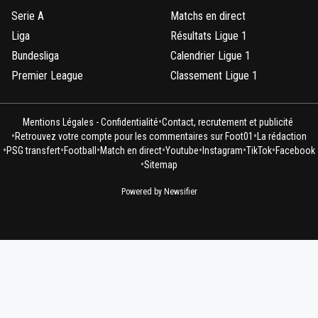
Serie A
Matchs en direct
Liga
Résultats Ligue 1
Bundesliga
Calendrier Ligue 1
Premier League
Classement Ligue 1
•
Mentions Légales - Confidentialité
Contact, recrutement et publicité
•
•
Retrouvez votre compte pour les commentaires sur Foot01
La rédaction
•
•
•
•
•
•
•
PSG transfert
Football
Match en direct
Youtube
Instagram
TikTok
Facebook
•
Sitemap
Powered by Newsifier