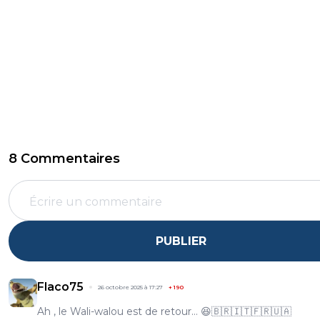
8 Commentaires
PUBLIER
Flaco75
26 octobre 2025 à 17:27
+
190
Ah , le Wali-walou est de retour… 😆🇧🇷🇮🇹🇫🇷🇺🇦