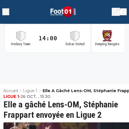
14:00
1
Horbury Town
Golcar United
Deeping Rangers
Accueil
Ligue 1
Elle A Gâché Lens-OM, Stéphanie Frap
LIGUE 1
•
26 OCT. , 15:30
Envoyée En Ligue 2
Elle a gâché Lens-OM, Stéphanie
Frappart envoyée en Ligue 2