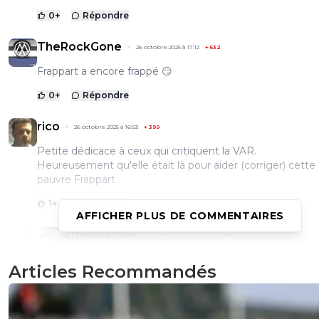
0
+
Répondre
TheRockGone
26 octobre 2025 à 17:12
+
532
Frappart a encore frappé 😏
0
+
Répondre
rico
26 octobre 2025 à 16:53
+
399
Petite dédicace à ceux qui critiquent la VAR.
Heureusement qu'elle était là pour aider (corriger) cette
pauvre Frappart
1
+
Répondre
AFFICHER PLUS DE COMMENTAIRES
TheRockGone
26 octobre 2025 à 17:12
+
532
Contre Rennes c'était pourtant "elle" à la VAR 😏
Articles Recommandés
1
+
Répondre
Flaco75
26 octobre 2025 à 17:17
+
190