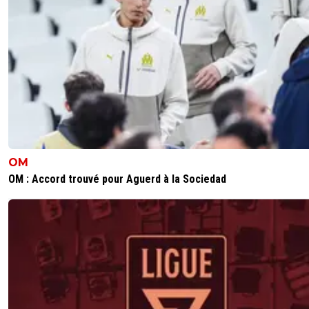
alex
26 octobre 2025 à 15:38
+
1686
au centre ou a la var .. "c'est haut mais ca reste pas ca gl
c'est bon pour moi ..."
C'est claire qu'elle est nulle et depuis longtemps mais c'
pour le quota
4
+
Répondre
OM
OM : Accord trouvé pour Aguerd à la Sociedad