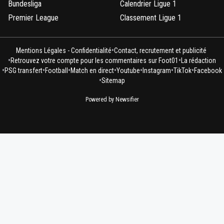
Bundesliga
Calendrier Ligue 1
Premier League
Classement Ligue 1
•
Mentions Légales - Confidentialité
Contact, recrutement et publicité
•
•
Retrouvez votre compte pour les commentaires sur Foot01
La rédaction
•
•
•
•
•
•
•
PSG transfert
Football
Match en direct
Youtube
Instagram
TikTok
Facebook
•
Sitemap
Powered by Newsifier