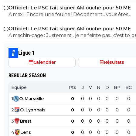
même pas compris que l'ASM était l'adversaire direct 
Officiel : Le PSG fait signer Akliouche pour 50 ME
cette saison.
A maxi : Encore une fouine ! Décidément... vous êtes
beaucoup ^^
Officiel : Le PSG fait signer Akliouche pour 50 ME
A machin-cage : Justement... je ne feinte pas... c'est toi qui ne
comprends pas les mots et qui les manipule. ^^
Ligue 1
Calendrier
Résultats
REGULAR SEASON
Équipe
Pts
J
V
N
D
BP
BC
1
O
.
Marseille
0
0
0
0
0
0
0
2
O
.
Lyonnais
0
0
0
0
0
0
0
3
Brest
0
0
0
0
0
0
0
4
Lens
0
0
0
0
0
0
0