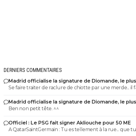
DERNIERS COMMENTAIRES
Madrid officialise la signature de Diomande, le plu
transfert de son histoire
Se faire traiter de raclure de chiotte par une merde... il 
faire. Mdr
Madrid officialise la signature de Diomande, le plu
transfert de son histoire
Ben non petit tête. ^^
Officiel : Le PSG fait signer Akliouche pour 50 ME
A QatarSaintGermain : Tu es tellement à la rue... que tu n'as