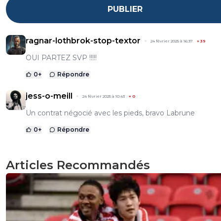
PUBLIER
ragnar-lothbrok-stop-textor
24 février 2025 à 16:37
+
39
OUI PARTEZ SVP !!!!!
0
+
Répondre
jess-o-meill
24 février 2025 à 10:43
+
0
Un contrat négocié avec les pieds, bravo Labrune
0
+
Répondre
Articles Recommandés