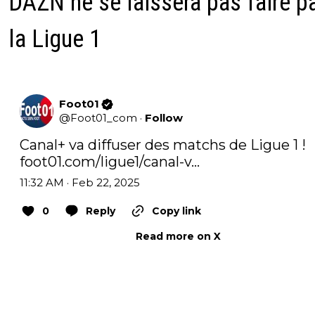
DAZN ne se laissera pas faire p
la Ligue 1
Foot01
@
Foot01_com
·
Follow
Canal+ va diffuser des matchs de Ligue 1 ! 
foot01.com/ligue1/canal-v…
11:32 AM · Feb 22, 2025
0
Reply
Copy link
Read more on X