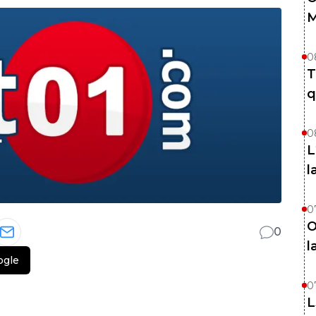
M
0
T
q
0
L
l
0
O
0
l
ogle
0
L