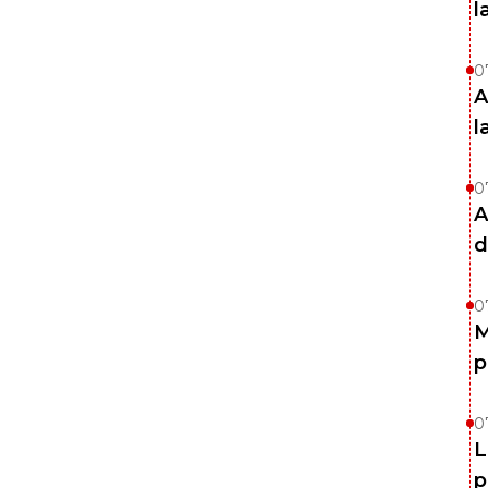
l
0
A
l
0
A
d
0
M
p
0
L
p