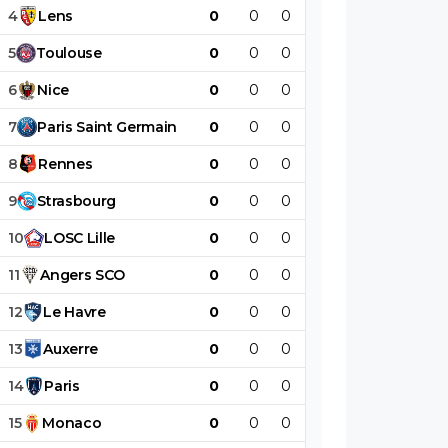
4
Lens
0
0
0
0
0
0
5
Toulouse
0
0
0
0
0
0
6
Nice
0
0
0
0
0
0
7
Paris
Saint
Germain
0
0
0
0
0
0
8
Rennes
0
0
0
0
0
0
9
Strasbourg
0
0
0
0
0
0
10
LOSC
Lille
0
0
0
0
0
0
11
Angers
SCO
0
0
0
0
0
0
12
Le
Havre
0
0
0
0
0
0
13
Auxerre
0
0
0
0
0
0
14
Paris
0
0
0
0
0
0
15
Monaco
0
0
0
0
0
0