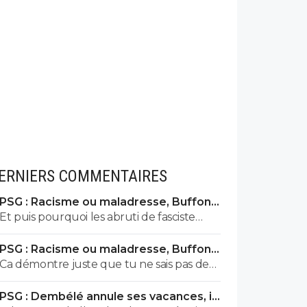
ERNIERS COMMENTAIRES
PSG : Racisme ou maladresse, Buffon
écarte Suzuki
Et puis pourquoi les abruti de fasciste
auraient pas le droit de s'exprimer? Toi t'es
PSG : Racisme ou maladresse, Buffon
un gros débile qui sait pas faire la
écarte Suzuki
Ca démontre juste que tu ne sais pas de
différence entre nazisme et fascisme, t'a
quoi tu parles !! Faut etre sacrément
bien le droit de t'exprimer lol Tous les
PSG : Dembélé annule ses vacances, il
débile pour confondre nazisme et
abrutis et idiots ont le droit de s'exprimer