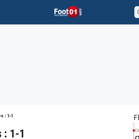
 : 1-1
F
 : 1-1
0
O