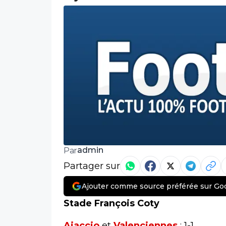
admin
Par
Partager sur
Ajouter comme source préférée sur Go
Stade François Coty
Ajaccio
et
Valenciennes
: 1-1