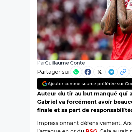
Guillaume Conte
Par
Partager sur
Ajouter comme source préférée sur Go
Auteur du tir au but manqué qui 
Gabriel va forcément avoir beauc
finale et sa part de responsabilité
Impressionnant défensivement, Ars
l’attaque en or du
PSG
. Cela aurait