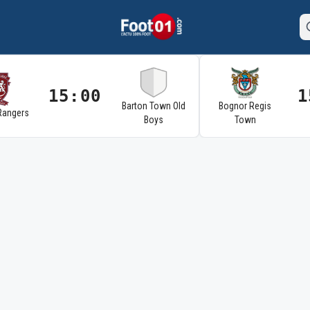
15:00
1
Barton Town Old
Bognor Regis
Rangers
Boys
Town