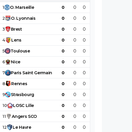
1
O
.
Marseille
0
0
0
0
0
0
2
O
.
Lyonnais
0
0
0
0
0
0
3
Brest
0
0
0
0
0
0
4
Lens
0
0
0
0
0
0
5
Toulouse
0
0
0
0
0
0
6
Nice
0
0
0
0
0
0
7
Paris
Saint
Germain
0
0
0
0
0
0
8
Rennes
0
0
0
0
0
0
9
Strasbourg
0
0
0
0
0
0
10
LOSC
Lille
0
0
0
0
0
0
11
Angers
SCO
0
0
0
0
0
0
12
Le
Havre
0
0
0
0
0
0