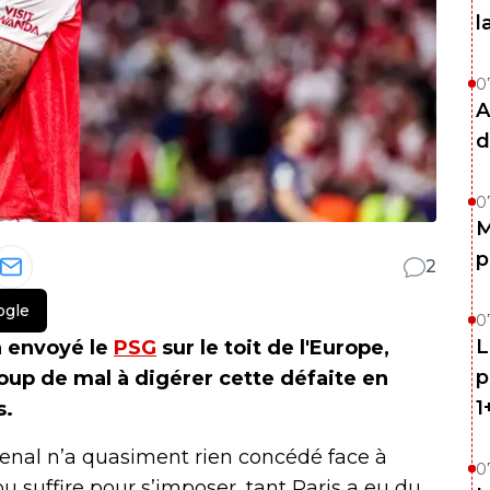
l
0
A
d
0
M
p
2
ogle
0
L
a envoyé le
PSG
sur le toit de l'Europe,
p
oup de mal à digérer cette défaite en
1
s.
enal n’a quasiment rien concédé face à
0
 pu suffire pour s’imposer, tant Paris a eu du