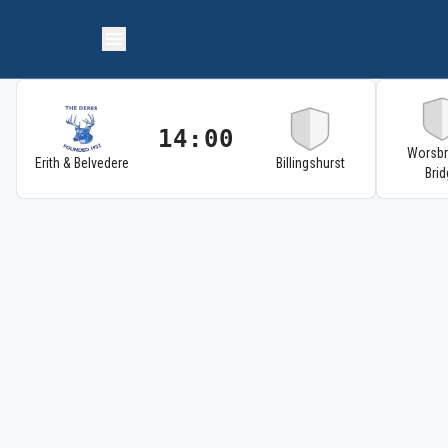
14:00
Worsb
Erith & Belvedere
Billingshurst
Brid