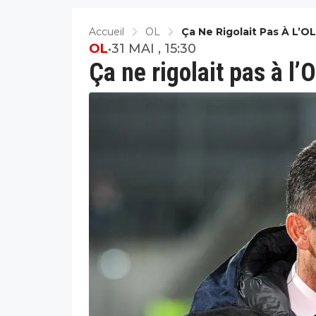
Accueil
OL
Ça Ne Rigolait Pas À L’OL
OL
•
31 MAI , 15:30
Ça ne rigolait pas à l’O