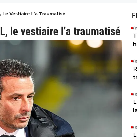
, Le Vestiaire L’a Traumatisé
F
L, le vestiaire l’a traumatisé
0
T
h
0
R
t
0
L
l
0
L