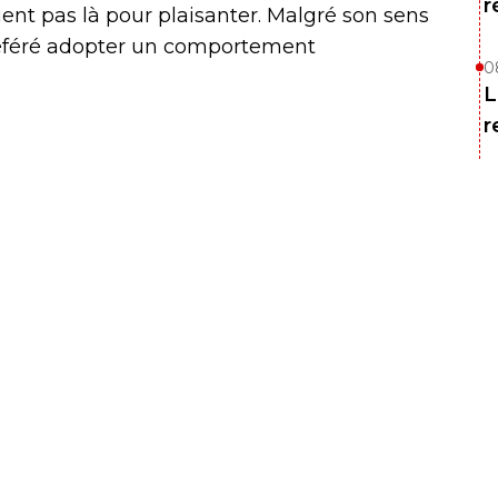
r
aient pas là pour plaisanter. Malgré son sens
référé adopter un comportement
0
L
r