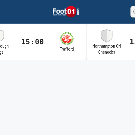
15:00
1
rough
Northampton ON
Trafford
ge
Chenecks