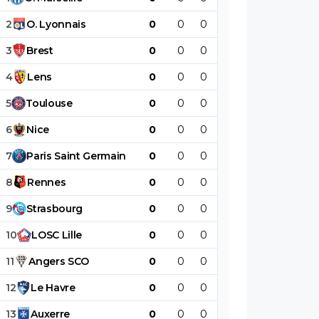
2
O
.
Lyonnais
0
0
0
0
0
0
3
Brest
0
0
0
0
0
0
4
Lens
0
0
0
0
0
0
5
Toulouse
0
0
0
0
0
0
6
Nice
0
0
0
0
0
0
7
Paris
Saint
Germain
0
0
0
0
0
0
8
Rennes
0
0
0
0
0
0
9
Strasbourg
0
0
0
0
0
0
10
LOSC
Lille
0
0
0
0
0
0
11
Angers
SCO
0
0
0
0
0
0
12
Le
Havre
0
0
0
0
0
0
13
Auxerre
0
0
0
0
0
0