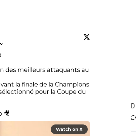
ow


’un des meilleurs attaquants au 
 avant la finale de la Champions 
s sélectionné pour la Coupe du 
D
 🎥 
Watch on X