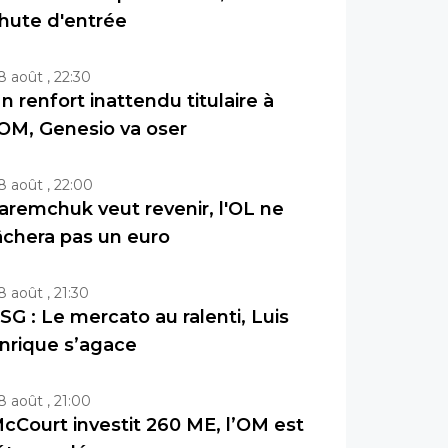
hute d'entrée
8 août , 22:30
n renfort inattendu titulaire à
'OM, Genesio va oser
8 août , 22:00
aremchuk veut revenir, l'OL ne
âchera pas un euro
8 août , 21:30
SG : Le mercato au ralenti, Luis
nrique s’agace
8 août , 21:00
cCourt investit 260 ME, l’OM est