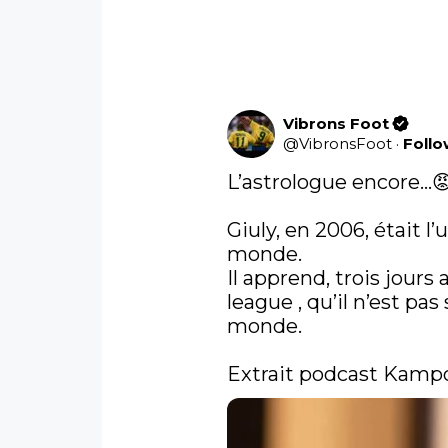
Vibrons Foot
@
VibronsFoot
·
Foll
L’astrologue encore…😡
Giuly, en 2006, était l
monde. 

Il apprend, trois jours
league , qu’il n’est pa
monde.

Extrait podcast Kampo