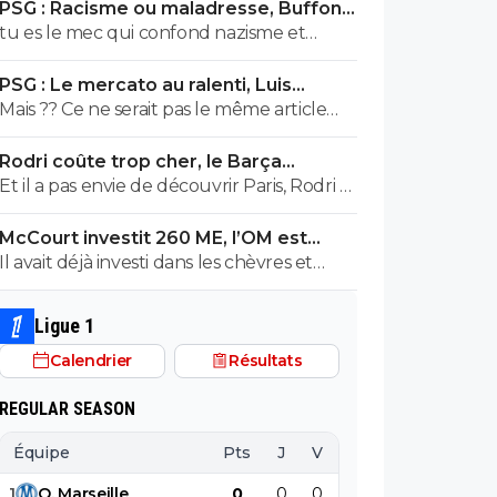
PSG : Racisme ou maladresse, Buffon
pensait que le nazisme c'etait en italie mdr
écarte Suzuki
tu es le mec qui confond nazisme et
On sent le petit lfiste frustré ! va picoler
fascisme et pense que c'est la meme
tes 8.6 le mongolien qui voit des fachos
PSG : Le mercato au ralenti, Luis
chose mdr Tu m'auras bien fait rire à
partout tes parents t'ont fini à la pisse toi
Enrique s’agace
Mais ?? Ce ne serait pas le même article
prouver par toi meme que t'es un putain
c'est évident
que l'année dernière a la même
d'ignare ! Retourne au collège apprendre
Rodri coûte trop cher, le Barça
époque??!! 😂
les lecons que tu as oublié petit bouffon
tranche sur son plan B
Et il a pas envie de découvrir Paris, Rodri ?
Ca le rapprochera de l'Espagne, c'est déjà
McCourt investit 260 ME, l’OM est
ca 😅
rétrogradé
Il avait déjà investi dans les chèvres et
maintenant, les cheveaux !
Ligue 1
Calendrier
Résultats
REGULAR SEASON
Équipe
Pts
J
V
N
D
BP
B
1
O
.
Marseille
0
0
0
0
0
0