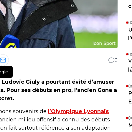
c
0
U
l
0
0
Y
l
ogle
 Ludovic Giuly a pourtant évité d’amuser
0
s. Pour ses débuts en pro, l’ancien Gone a
P
scret.
E
 bons souvenirs de
l’Olympique Lyonnais
.
0
ancien milieu offensif a connu des débuts
M
 Lyon fait surtout référence à son adaptation