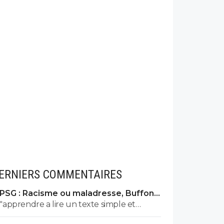
ERNIERS COMMENTAIRES
PSG : Racisme ou maladresse, Buffon
écarte Suzuki
"apprendre a lire un texte simple et
surtout a le comprendre" dixit le mec qui