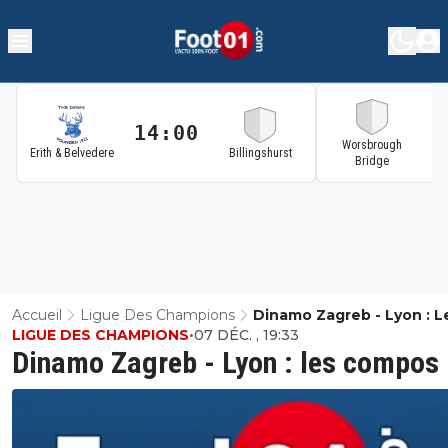
14:00
1
Worsbrough
Erith & Belvedere
Billingshurst
Bridge
Accueil
Ligue Des Champions
Dinamo Zagreb - Lyon : L
LIGUE DES CHAMPIONS
•
07 DÉC. , 19:33
Compos
Dinamo Zagreb - Lyon : les compos