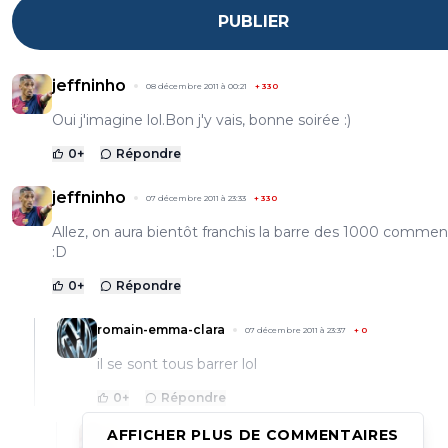
PUBLIER
jeffninho
08 décembre 2011 à 00:21
+
330
Oui j'imagine lol.Bon j'y vais, bonne soirée :)
0
+
Répondre
jeffninho
07 décembre 2011 à 23:33
+
330
Allez, on aura bientôt franchis la barre des 1000 comment
:D
0
+
Répondre
romain-emma-clara
07 décembre 2011 à 23:37
+
0
il se sont tous barrer lol
0
+
Répondre
AFFICHER PLUS DE COMMENTAIRES
jeffninho
08 décembre 2011 à 00:10
+
330