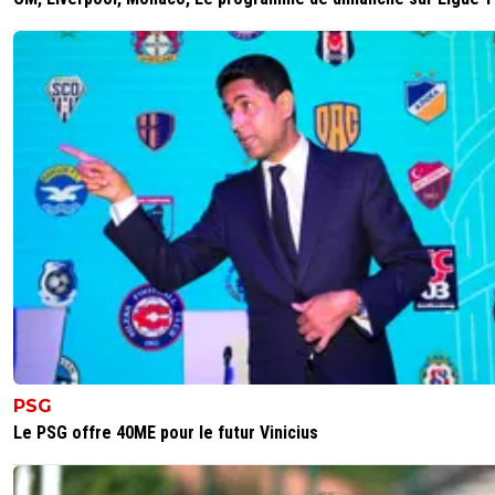
reload
07 décembre 2011 à 23:16
+
0
Bon allez je vais coucher!bonne nuit a tous, et bien sur Al
l'OL!
0
+
Répondre
romain-emma-clara
07 décembre 2011 à 23:12
+
0
dire que le real a pris 0 buts, truc de ouf.
0
+
Répondre
mvf-69-jonathan
09 décembre 2011 à 00:15
+
0
Ils ont pris des Buts contre Zagreb ( 6 - 2 )
PSG
0
+
Répondre
Le PSG offre 40ME pour le futur Vinicius
reload
07 décembre 2011 à 23:17
+
0