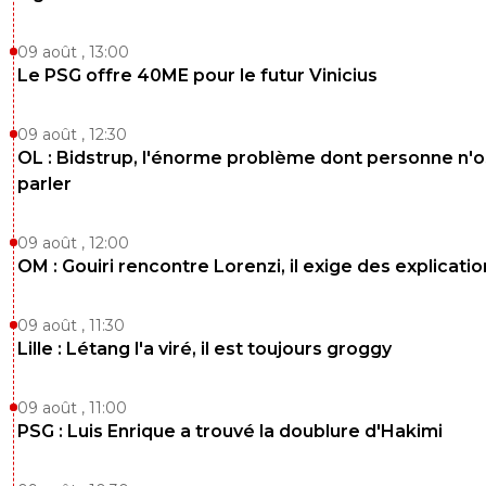
romain-emma-clara
07 décembre 2011 à 23:07
+
0
jai envi de pleurer lol
09 août , 13:00
Le PSG offre 40ME pour le futur Vinicius
0
+
Répondre
jeffninho
09 août , 12:30
07 décembre 2011 à 22:57
+
330
OL : Bidstrup, l'énorme problème dont personne n'
LOL Gomis deuxième meilleur buteur de la LDC, entre M
parler
Gomez et Messi :D
0
+
Répondre
09 août , 12:00
OM : Gouiri rencontre Lorenzi, il exige des explicatio
romain-emma-clara
07 décembre 2011 à 23:03
+
0
c bon sa lol
09 août , 11:30
Lille : Létang l'a viré, il est toujours groggy
0
+
Répondre
romain-emma-clara
07 décembre 2011 à 22:56
+
0
09 août , 11:00
PSG : Luis Enrique a trouvé la doublure d'Hakimi
quand je vois le double arret de lloris je me dit que c vmt
meilleur.