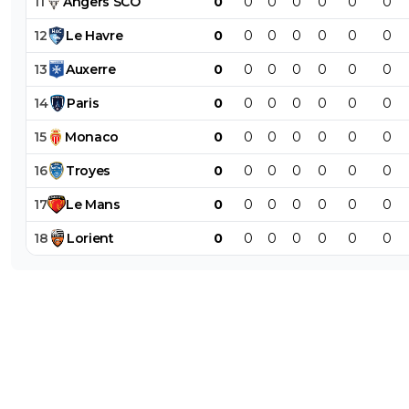
11
Angers
SCO
0
0
0
0
0
0
0
????
12
Le
Havre
0
0
0
0
0
0
0
0
+
Répondre
13
Auxerre
0
0
0
0
0
0
0
saoulee
07 décembre 2011 à 23:34
+
0
14
Paris
0
0
0
0
0
0
0
ben alors.....silence radio
15
Monaco
0
0
0
0
0
0
0
0
+
Répondre
16
Troyes
0
0
0
0
0
0
0
saoulee
07 décembre 2011 à 23:20
+
0
17
Le
Mans
0
0
0
0
0
0
0
chacun ses choix ou ses priorités.........................
18
Lorient
0
0
0
0
0
0
0
0
+
Répondre
jack2425
07 décembre 2011 à 22:53
+
0
comme quoi quand on joue on est capable de faire de 
choses
0
+
Répondre