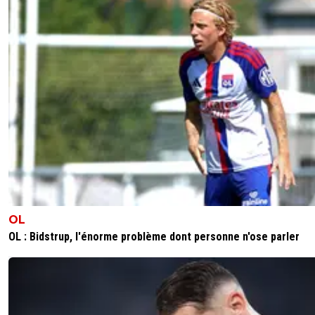
ca sent le complot ^^
0
+
Répondre
romain-emma-clara
07 décembre 2011 à 23:18
+
0
mais nan lol
0
+
Répondre
lyonnaise.
07 décembre 2011 à 23:11
+
0
Félicitations aux lyonnais !! :D
0
+
Répondre
reload
07 décembre 2011 à 23:10
+
0
OL
Garde toujours aussi humble j'aime ce mec!!
OL : Bidstrup, l'énorme problème dont personne n'ose parler
0
+
Répondre
josipsk
07 décembre 2011 à 23:14
+
44
Moi j'ai dit le contraire sur l'article Lille - Trabzonspo