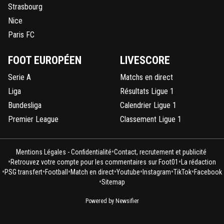
Strasbourg
0
+
Répondre
Nice
clemzoub
07 décembre 2011 à 22:47
+
0
Paris FC
lol
FOOT EUROPÉEN
LIVESCORE
0
+
Répondre
Serie A
Matchs en direct
jeffninho
07 décembre 2011 à 22:46
+
330
Liga
Résultats Ligue 1
Gomis doit plus être très loin dans le classement des mei
Bundesliga
Calendrier Ligue 1
buteur de la LDC :D
Premier League
Classement Ligue 1
0
+
Répondre
•
Mentions Légales - Confidentialité
Contact, recrutement et publicité
luda972
07 décembre 2011 à 22:45
+
0
•
•
Retrouvez votre compte pour les commentaires sur Foot01
La rédaction
City et United en Europa dis donc a Manchester sa va gu
•
•
•
•
•
•
•
PSG transfert
Football
Match en direct
Youtube
Instagram
TikTok
Facebook
sec ^^ bon a + ^^
•
Sitemap
0
+
Répondre
Powered by Newsifier
clemzoub
07 décembre 2011 à 22:44
+
0