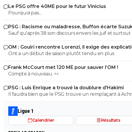
0
+
Répondre
Le PSG offre 40ME pour le futur Vinicius
Pourquoi pas....
romain-emma-clara
07 décembre 2011 à 23:04
+
0
mdr, mais nan c parskil et tomber a la renvers
PSG : Racisme ou maladresse, Buffon écarte Suzuk
Sauf qu'après 38 son discours envers les juif et surtout 
0
+
Répondre
nouvelles loies antisémites quil avait pondu étaient tou
reload
07 décembre 2011 à 23:07
+
0
OM : Gouiri rencontre Lorenzi, il exige des explicat
autre que son discours de 1932 Espece de benêt ,apres si tu
Ont a un début de saison plutôt tendu en plus
cherche a avoir raison la ou tu as tort alors je te laisse se
je rigole j'adore ce joueur, ila une combativité r
chez les footballeurs, et toujours une envie de
maladie mentale jai pas les facultés je suis pas toubib ni
je pense qu'il fallait juste qu'il remarque pour qu
Frank McCourt met 120 ME pour sauver l’OM !
psychiatre
confiance revienne, ce week end j'espere que l
Compte à nouveau. ^^
va prendre cher ^^ faut feter ca a gerland allez
0 XD
PSG : Luis Enrique a trouvé la doublure d'Hakimi
Il faudra bien que le PSG trouve un remplaçant à Achr
0
+
Répondre
Hakimi... vu qu'il risque de se retrouver en prison pour v
saoulee
07 décembre 2011 à 23:07
+
0
durant cette saison.
Ligue 1
As tu aime qqch ??????????? c bine de le savoir!!!!
Calendrier
Résultats
0
+
Répondre