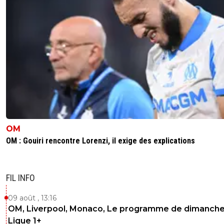
0!!!!
0
+
Répondre
reload
07 décembre 2011 à 23:15
+
0
lol bah il dit que c'est les joueurs, pas lui, qu'il fal
croire, je trouve ca très reglo et humble de sa pa
aurait pu dire, je leur ai mis des claques et ils on
0
+
Répondre
reload
07 décembre 2011 à 23:08
+
0
OM
Aulas sur c+!
OM : Gouiri rencontre Lorenzi, il exige des explications
0
+
Répondre
romain-emma-clara
07 décembre 2011 à 23:09
+
0
FIL INFO
oui je l'écoute
09 août , 13:16
0
+
Répondre
OM, Liverpool, Monaco, Le programme de dimanche
Ligue 1+