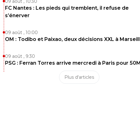
09 août , 10:30
0
+
Répondre
FC Nantes : Les pieds qui tremblent, il refuse de
s’énerver
reload
07 décembre 2011 à 22:54
+
0
Tous ceux qui parlent de complot:Lyon n'aurait pas d'arg
09 août , 10:00
serait dans la mouisse économiquement (selon les dire 
certain) et la Lyon aurait payé l'arbitre de ajax-real, l'arbit
OM : Todibo et Paixao, deux décisions XXL à Marseil
zagreb-ol et le sjoueurs de zagreb? ca devient vraiment
folklorique!Et vu la médiatisation de la C1 les complots de
09 août , 9:30
sorte n'ont que très peude chance d'exister!
PSG : Ferran Torres arrive mercredi à Paris pour 50
0
+
Répondre
Plus d'articles
reload
07 décembre 2011 à 23:04
+
0
Et quelle équipe accepterai de se faire humilier 7-
soi!
0
+
Répondre
motorhead-www-rienafoot-com
07 décembre 2011 à 22:59
+
on nous a sorti la meme hier alors qu'on a plus de 
mais bon ca c'est les jaloux =)savoure et le reste tu