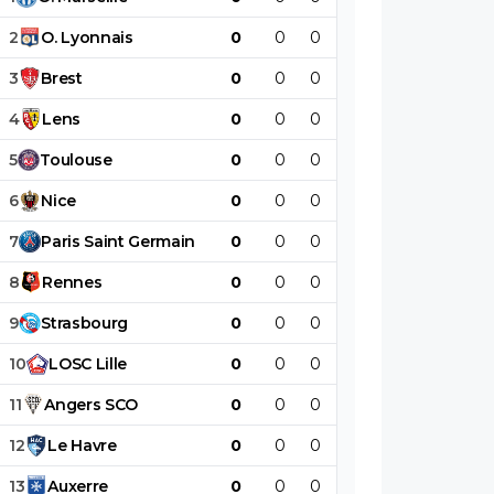
2
O
.
Lyonnais
0
0
0
0
0
0
3
Brest
0
0
0
0
0
0
4
Lens
0
0
0
0
0
0
5
Toulouse
0
0
0
0
0
0
6
Nice
0
0
0
0
0
0
7
Paris
Saint
Germain
0
0
0
0
0
0
8
Rennes
0
0
0
0
0
0
9
Strasbourg
0
0
0
0
0
0
10
LOSC
Lille
0
0
0
0
0
0
11
Angers
SCO
0
0
0
0
0
0
12
Le
Havre
0
0
0
0
0
0
13
Auxerre
0
0
0
0
0
0