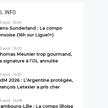
IL INFO
8 août , 15:06
ens-Sunderland : La compo
ensoise (16h sur Ligue1+)
8 août , 15:00
homas Meunier trop gourmand,
a signature à l’OL annulée
8 août , 14:30
dM 2026 : L’Argentine protégée,
rançois Letexier a pris cher
8 août , 14:08
ambourg-Lille : La compo lilloise