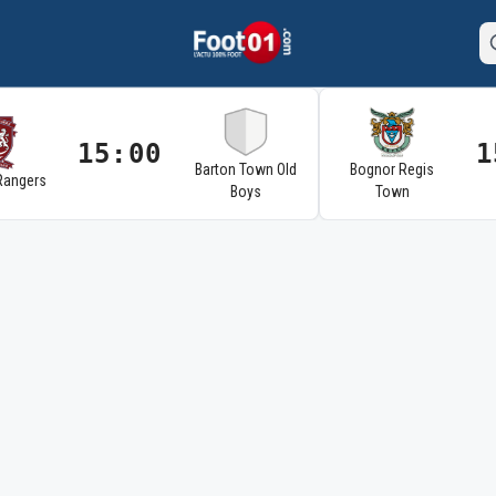
15:00
1
Barton Town Old
Bognor Regis
Rangers
Boys
Town