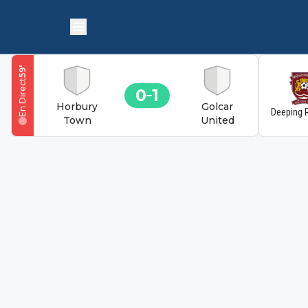
'
59
En Direct
0
1
Horbury
Golcar
Deeping 
Town
United