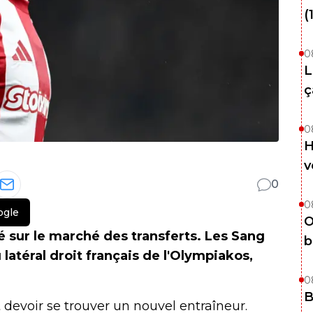
(
0
L
ç
0
H
v
0
0
ogle
O
té sur le marché des transferts. Les Sang
b
latéral droit français de l'Olympiakos,
0
B
devoir se trouver un nouvel entraîneur.