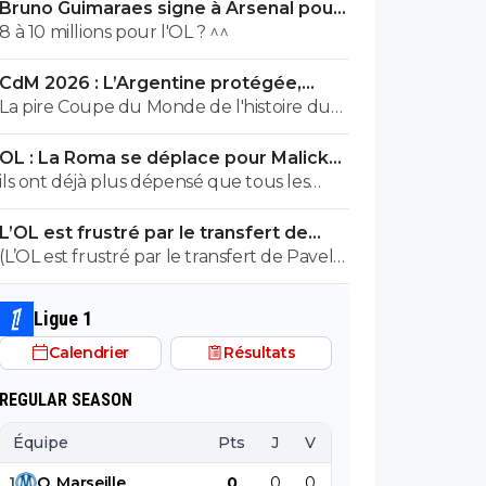
Bruno Guimaraes signe à Arsenal pour
90 ME (officiel)
8 à 10 millions pour l'OL ? ^^
CdM 2026 : L’Argentine protégée,
François Letexier a pris cher
La pire Coupe du Monde de l'histoire du
Football.
OL : La Roma se déplace pour Malick
Fofana
ils ont déjà plus dépensé que tous les
clubs de ligue macdo réunis hors quatar..
L’OL est frustré par le transfert de
ils veulent juste profitez au maximum des
Pavel Sulc
(L’OL est frustré par le transfert de Pavel
clubs qui sont beaucoup plus mal lotis
Sulc) ... mais le public aussi commence a
qu'eux c'est la loi du plus fort tout
être frustré ... la vente de ces "excellents"
simplement..
Ligue 1
joueurs dont fait partie Pavel Sulc ... pour
Calendrier
Résultats
récupérer quoi ? qui? À un moment
donné il faudra bien arriver a construire
REGULAR SEASON
dans le long terme... et avec , seulement
avec , une équipe régulière ça finira par
Équipe
Pts
J
V
N
D
BP
B
payer, mais là pour l'instant, ???
1
O
.
Marseille
0
0
0
0
0
0