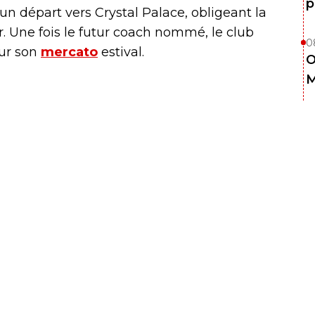
p
un départ vers Crystal Palace, obligeant la
ir. Une fois le futur coach nommé, le club
0
our son
mercato
estival.
O
M