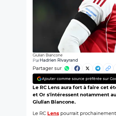
Giulian Biancone
Hadrien Rivayrand
Par
Partager sur
Ajouter comme source préférée sur Go
Le RC Lens aura fort à faire cet é
et Or s'intéressent notamment au 
Giulian Biancone.
Le RC
Lens
pourrait prochainement 