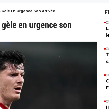
s Gèle En Urgence Son Arrivée
F
s gèle en urgence son
0
L
l
0
T
s
0
C
F
0
H