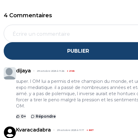
4 Commentaires
PUBLIER
dijaya
29 octobre 2025 à 11:26
+
2165
super. l OM lui a permis d etre champion du monde, et 
expo mediatique. il a passé de nombreuses années et eta
aimé. y a pas de polemique, l inverse aurait ete hontuex o
forcer a tirer le peno malgré la pression et les sentiments
OM.
0
+
Répondre
Kvaracadabra
29 octobre 2025 à 11:17
+
887