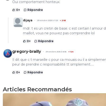
Oui comportement honteux.
0
+
Répondre
dijaya
29 octobre 2025 à 11:25
+
2165
mdr. t es un cretin de base. c est certain l amour 
maillot, vous ne pouvez pas comprendre lol
0
+
Répondre
gregory-brailly
29 octobre 2025 à 8:36
+
126
Il dit que c t marseille c pour ca mouais ou il a simpleme
peur de prendre c responsabilité tt simplement.....
0
+
Répondre
Articles Recommandés