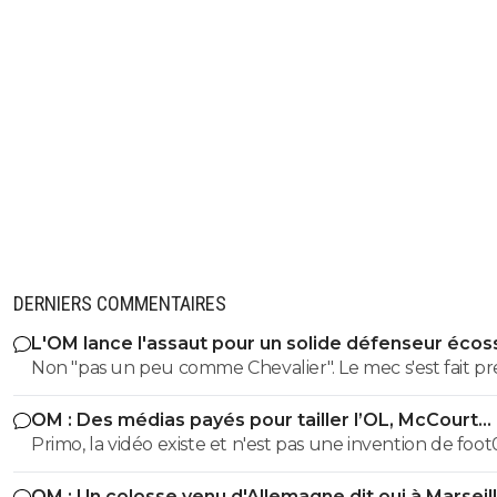
DERNIERS COMMENTAIRES
L'OM lance l'assaut pour un solide défenseur écos
Non "pas un peu comme Chevalier". Le mec s'est fait p
par la concurrence (justifiée) c'est différent. Les mecs se
OM : Des médias payés pour tailler l’OL, McCourt
cassent à cause de la gestion catastrophique de Longor
accusé
Primo, la vidéo existe et n'est pas une invention de foot0
Cette fraude, charlatan de haut niveau qui part avec s
Deuxio Molina est journaliste d investigation, son travail 
chèque en cours de saison après avoir fumé les finance
OM : Un colosse venu d'Allemagne dit oui à Marseil