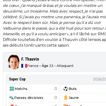
de cœur, j’ai marqué là-bas et je voulais en mettre un
deuxième, un troisième. Mais avec respect, je n'ai pas
célébré. Si j’avais pu mettre une panenka, je l’aurais mis
Avec le respect bien sûr. Mais je pense qu'il a dû voir
Valbuena dans le passé, qui a été hué pour son retour 
Marseille, et qu'il a voulu anticiper
», a t-il lâché sur RMC
Difficile toutefois d'en vouloir à Thauvin côté lensois a
ses débuts tonitruants cette saison.
F. Thauvin
France
•
Âge
33
•
Attaquant
Super Cup
2026/2
0
Matchs
Buts
0
Passes décisives
Jaune