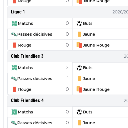
0
Rouge
Jaune
Rouge
Ligue 1
2026/2
0
Matchs
Buts
0
Passes décisives
Jaune
0
Rouge
Jaune
Rouge
Club Friendlies 3
2
2
Matchs
Buts
1
Passes décisives
Jaune
0
Rouge
Jaune
Rouge
Club Friendlies 4
2
0
Matchs
Buts
0
Passes décisives
Jaune