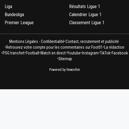
Liga
Résultats Ligue 1
Bundesliga
Calendrier Ligue 1
Premier League
Classement Ligue 1
•
Mentions Légales - Confidentialité
Contact, recrutement et publicité
•
•
Retrouvez votre compte pour les commentaires sur Foot01
La rédaction
•
•
•
•
•
•
•
PSG transfert
Football
Match en direct
Youtube
Instagram
TikTok
Facebook
•
Sitemap
Powered by Newsifier